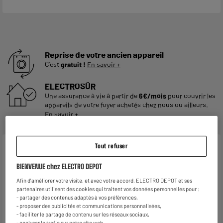
Reprise de votre ancien appareil
C'est
gratuit !
En savoir +
ELECTROSÛR
Une assurance à vie à partir de
6€/mois
pour couvrir les
appareils de votre foyer achetés chez nous ou ailleurs.
En savoir +
Tout refuser
Caractéristiques
BIENVENUE chez ELECTRO DEPOT
Marque
.
Afin d'améliorer votre visite, et avec votre accord, ELECTRO DEPOT et ses
Type de produit
Chariot, poussette de marché
partenaires utilisent des cookies qui traitent vos données personnelles pour :
- partager des contenus adaptés à vos préférences,
Coloris
Noir et gris
- proposer des publicités et communications personnalisées,
- faciliter le partage de contenu sur les réseaux sociaux,
Matière principale
Plastique
- analyser le trafic sur notre site web.