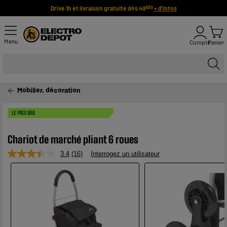
Drive 1h et livraison gratuite dès 49
+ d'infos
€90
Menu
Compte
Panier
Mobilier, décoration
LE PRIX BAS
Chariot de marché pliant 6 roues
3.4
(16)
Interrogez un utilisateur
Lire
16
avis.
Lien
sur
la
même
page.