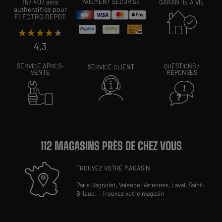
157 407 avis
PAIEMENT SÉCURISÉ
GARANTIE À VIE
authentifiés pour
ELECTRO DEPOT
★★★★★
★★★★★
4,3
SERVICE APRÈS-
QUESTIONS /
SERVICE CLIENT
VENTE
RÉPONSES
112 MAGASINS PRÈS DE CHEZ VOUS
TROUVEZ VOTRE MAGASIN
Paris Bagnolet,
Valence,
Varennes,
Laval,
Saint-
Brieuc
...
Trouvez votre magasin