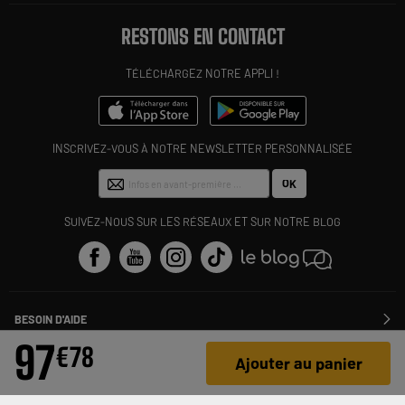
RESTONS EN CONTACT
TÉLÉCHARGEZ NOTRE APPLI !
INSCRIVEZ-VOUS À NOTRE NEWSLETTER PERSONNALISÉE
OK
SUIVEZ-NOUS SUR LES RÉSEAUX ET SUR NOTRE BLOG
BESOIN D'AIDE
Contactez-nous
97
€
78
ELECTRO DEPOT
Suivre ma commande
Ajouter au panier
Modifier ou annuler ma commande
PRODUITS & CONSEILS
SAV
Qui sommes nous ?
Nos marques
Payer en plusieurs fois