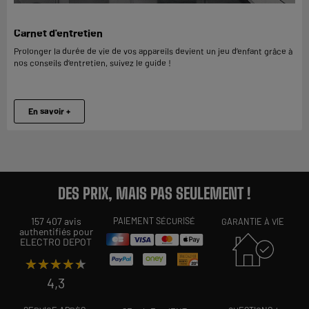
Carnet d'entretien
Prolonger la durée de vie de vos appareils devient un jeu d’enfant grâce à
nos conseils d’entretien, suivez le guide !
En savoir +
DES PRIX, MAIS PAS SEULEMENT !
157 407 avis
PAIEMENT SÉCURISÉ
GARANTIE À VIE
authentifiés pour
ELECTRO DEPOT
★★★★★
★★★★★
4,3