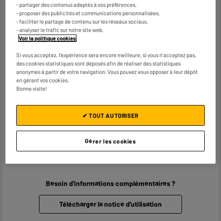
- partager des contenus adaptés à vos préférences,
NFC
Non
- proposer des publicités et communications personnalisées,
- faciliter le partage de contenu sur les réseaux sociaux,
Poids net
3,5kg
- analyser le trafic sur notre site web.
Voir la politique cookies
.
Caractéristiques
Enceintes Bass Reflex
complémentaires
Style sonore predefini
Si vous acceptez, l'expérience sera encore meilleure, si vous n'acceptez pas,
bluetooth
des cookies statistiques sont déposés afin de réaliser des statistiques
RDS
anonymes à partir de votre navigation. Vous pouvez vous opposer à leur dépôt
en gérant vos cookies.
20 preselections FM
Bonne visite!
Alarme (reveil)
Horloge
✔ TOUT AUTORISER
Dimensions produit
H 23,8 cm x L 48 cm x P 24,7
cm
Gérer les cookies
Code article
10007140
Besoin d'informations complémentaires ?
Télécharger la notice d'utilisation