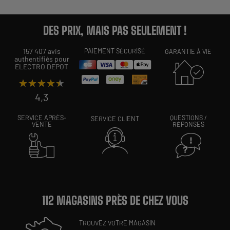
DES PRIX, MAIS PAS SEULEMENT !
157 407 avis
PAIEMENT SÉCURISÉ
GARANTIE À VIE
authentifiés pour
ELECTRO DEPOT
★★★★★
★★★★★
4,3
SERVICE APRÈS-
QUESTIONS /
SERVICE CLIENT
VENTE
RÉPONSES
112 MAGASINS PRÈS DE CHEZ VOUS
TROUVEZ VOTRE MAGASIN