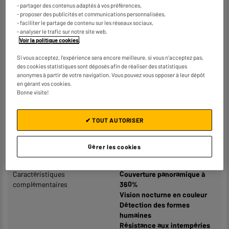
- partager des contenus adaptés à vos préférences,
Type de caméra
Extérieure
- proposer des publicités et communications personnalisées,
- faciliter le partage de contenu sur les réseaux sociaux,
Motorisée
Oui
- analyser le trafic sur notre site web.
Voir la politique cookies
.
Alimentation
Secteur
Si vous acceptez, l'expérience sera encore meilleure, si vous n'acceptez pas,
Définition de l'écran
FHD
des cookies statistiques sont déposés afin de réaliser des statistiques
anonymes à partir de votre navigation. Vous pouvez vous opposer à leur dépôt
Vision nocturne
Oui
en gérant vos cookies.
Bonne visite!
Wifi
Oui
Audio Bi-directionnel
Oui
✔ TOUT AUTORISER
Détection de mouvement
Oui
Gérer les cookies
Angle de vision
360°
Caractéristiques
Couverture panoramique à
complémentaires
360%
Vision nocturne en couleur
Détection des formes
humaines
Résistance aux intempéries