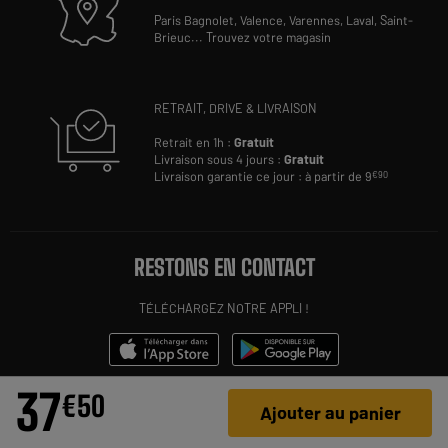
Paris Bagnolet,
Valence,
Varennes,
Laval,
Saint-
Brieuc
...
Trouvez votre magasin
RETRAIT, DRIVE & LIVRAISON
Retrait en 1h :
Gratuit
Livraison sous 4 jours :
Gratuit
Livraison garantie ce jour : à partir de 9
€90
RESTONS EN CONTACT
TÉLÉCHARGEZ NOTRE APPLI !
INSCRIVEZ-VOUS À NOTRE NEWSLETTER PERSONNALISÉE
37
€
50
Ajouter au panier
OK