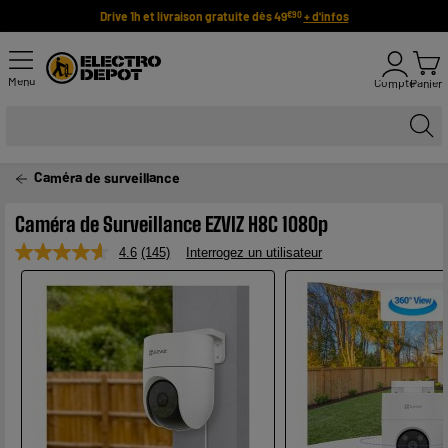
Drive 1h et livraison gratuite dès 49
+ d'infos
€90
Menu
Compte
Panier
Caméra de surveillance
Caméra de Surveillance EZVIZ H8C 1080p
4.6
(145)
Interrogez un utilisateur
Lire
145
avis.
Lien
sur
la
même
page.