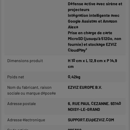
Défense active avec sirène et
projecteurs
Intégration intelligente avec
Google Assistan et Amazon
Alexa
Prise en charge de carte
MicroSD (jusuqu'à 512Go, non
fournie) et stockage EZVIZ
CloudPlay²
Dimensions produit
H 10 cm x L 12,9 cm x P 14,9
cm
Poids net
0,42kg
Nom du fabricant, raison
EZVIZ EUROPE B.V.
sociale ou marque déposée
Adresse postale
6, RUE PAUL CEZANNE. 93140
NOISY-LE-GRAND
Adresse électronique
SUPPORT.EU@EZVIZ.COM