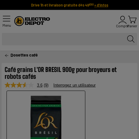
Drive 1h et livraison gratuite dès 49
+ d'infos
€90
Menu
Compte
Panier
Dosettes café
Café grains L'OR BRESIL 900g pour broyeurs et
robots cafés
3.6
(9)
Interrogez un utilisateur
Lire
9
avis.
Lien
sur
la
même
page.