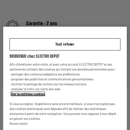
Garantie :
2 ans
Jusqu'en
août 2028
Reprise de votre ancien appareil
Tout refuser
C'est
gratuit !
En savoir +
BIENVENUE chez ELECTRO DEPOT
ELECTROSÛR
Afin d'améliorer votre visite, et avec votre accord, ELECTRO DEPOT et ses
Une assurance à vie à partir de
6€/mois
pour couvrir les
partenaires utilisent des cookies qui traitent vos données personnelles pour :
appareils de votre foyer achetés chez nous ou ailleurs.
- partager des contenus adaptés à vos préférences,
En savoir +
- proposer des publicités et communications personnalisées,
- faciliter le partage de contenu sur les réseaux sociaux,
- analyser le trafic sur notre site web.
Voir la politique cookies
.
Caractéristiques
Si vous acceptez, l'expérience sera encore meilleure, si vous n'acceptez pas,
Marque
L'OR
des cookies statistiques sont déposés afin de réaliser des statistiques
anonymes à partir de votre navigation. Vous pouvez vous opposer à leur dépôt
Type de produit
Café en grain
en gérant vos cookies.
Bonne visite!
Utilisation
idéal pour robot café avec