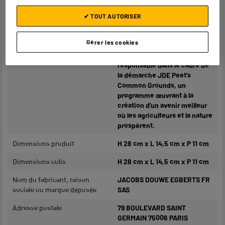
broyeur intégré
✔ TOUT AUTORISER
Compatible avec
Broyeurs et robots café
Gérer les cookies
Caractéristiques
Nos cafés en grain sont issus
complémentaires
d'un approvisionnement
responsable dans le cadre de
la démarche JDE Peet's
Common Grounds, un
programme œuvrant à la
création d'un avenir meilleur
où les agriculteurs et la nature
prospèrent.
Dimensions produit
H 28 cm x L 14,5 cm x P 11 cm
Dimensions colis
H 28 cm x L 14,5 cm x P 11 cm
Nom du fabricant, raison
JACOBS DOUWE EGBERTS FR
sociale ou marque déposée
SAS
Adresse postale
79 BOULEVARD SAINT
GERMAIN 75006 PARIS