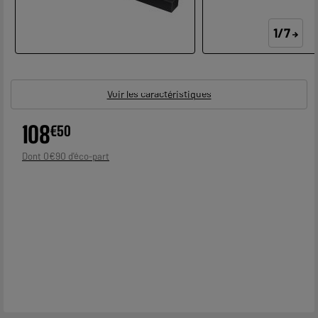
1/7
Voir les caractéristiques
108
€
50
0
€
90
Dont