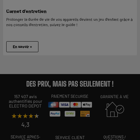
Carnet d'entretien
Prolonger la durée de vie de vos appareils devient un jeu d’enfant grâce à
nos conseils d’entretien, suivez le guide !
En savoir +
DES PRIX, MAIS PAS SEULEMENT !
157 407 avis
PAIEMENT SÉCURISÉ
GARANTIE À VIE
authentifiés pour
ELECTRO DEPOT
★★★★★
★★★★★
4,3
SERVICE APRÈS-
QUESTIONS /
SERVICE CLIENT