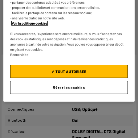
- partager des contenus adaptés à vos préférences,
- proposer des publicités et communications personnalisées,
Retours et échanges gratuits
- faciliter le partage de contenu sur les réseaux sociaux,
- Retours
gratuits
dans
tous les magasins ELECTRO
- analyser le trafic sur notre site web.
DEPOT de France
(
voir conditions
).
Voir la politique cookies
.
- Retours par voie postale : vos colis retours sont traités
dans le magasin le plus proche de chez vous pour limiter
Si vous acceptez, l'expérience sera encore meilleure, si vous n'acceptez pas,
les trajets et donc l’impact sur la planète. Les frais de
des cookies statistiques sont déposés afin de réaliser des statistiques
retour par voie postale restent à votre charge.
anonymes à partir de votre navigation. Vous pouvez vous opposer à leur dépôt
en gérant vos cookies.
Bonne visite!
Caractéristiques
✔ TOUT AUTORISER
Marque
SAMSUNG
Puissance
150W
Gérer les cookies
Radio
Non
Connectiques
USB; Optique
Bluetooth
Oui
Décodeur
DOLBY DIGITAL, DTS Digital
Surround