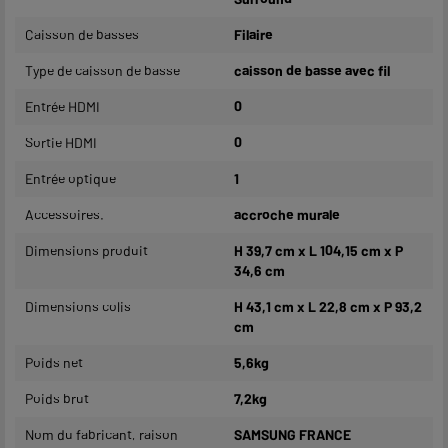
Caisson de basses
Filaire
Type de caisson de basse
caisson de basse avec fil
Entrée HDMI
0
Sortie HDMI
0
Entrée optique
1
Accessoires.
accroche murale
Dimensions produit
H 39,7 cm x L 104,15 cm x P
34,6 cm
Dimensions colis
H 43,1 cm x L 22,8 cm x P 93,2
cm
Poids net
5,6kg
Poids brut
7,2kg
Nom du fabricant, raison
SAMSUNG FRANCE