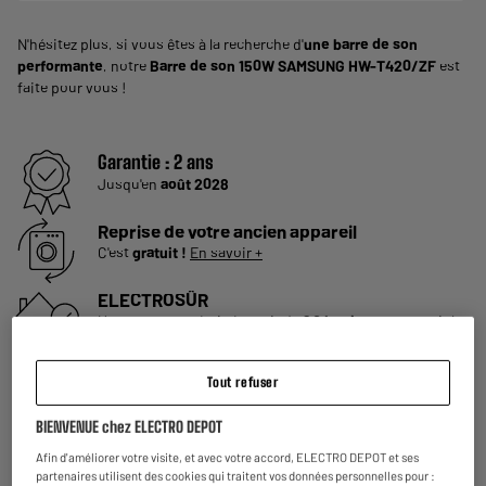
N'hésitez plus, si vous êtes à la recherche d'
une barre de son
performante
, notre
Barre de son 150W SAMSUNG HW-T420/ZF
est
faite pour vous !
Garantie :
2 ans
Jusqu'en
août 2028
Reprise de votre ancien appareil
C'est
gratuit !
En savoir +
ELECTROSÛR
Une assurance à vie à partir de
6€/mois
pour couvrir les
appareils de votre foyer achetés chez nous ou ailleurs.
En savoir +
Tout refuser
Consommez plus responsable, économisez
BIENVENUE chez ELECTRO DEPOT
plus
Notre objectif : réduire de
50% nos émissions
de CO2
Afin d'améliorer votre visite, et avec votre accord, ELECTRO DEPOT et ses
par produit vendu d'ici 2030.
En savoir +
partenaires utilisent des cookies qui traitent vos données personnelles pour :