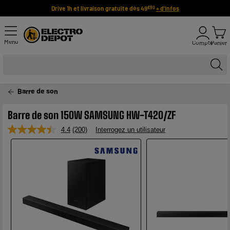
Drive 1h et livraison gratuite dès 49
+ d'infos
€90
Menu
Compte
Panier
Barre de son
Barre de son 150W SAMSUNG HW-T420/ZF
4.4
(200)
Interrogez un utilisateur
Lire
200
avis.
Lien
sur
la
même
page.