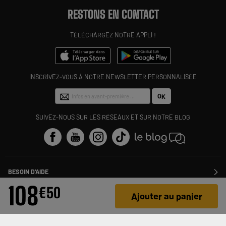
RESTONS EN CONTACT
TÉLÉCHARGEZ NOTRE APPLI !
INSCRIVEZ-VOUS À NOTRE NEWSLETTER PERSONNALISÉE
OK
SUIVEZ-NOUS SUR LES RÉSEAUX ET SUR NOTRE BLOG
BESOIN D'AIDE
Contactez-nous
108
€
50
ELECTRO DEPOT
Suivre ma commande
Ajouter au panier
Modifier ou annuler ma commande
PRODUITS & CONSEILS
SAV
Qui sommes nous ?
Nos marques
Payer en plusieurs fois
INFOS LÉGALES
Rejoignez-nous !
Les avis du site