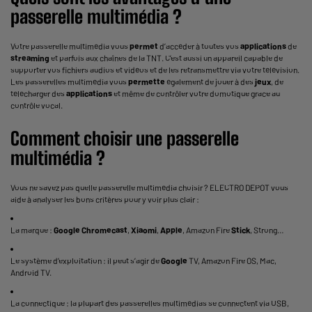
passerelle multimédia ?
Votre passerelle multimédia vous
permet
d’accéder à toutes vos
applications
de
streaming
et parfois aux chaînes de la TNT. C’est aussi un appareil capable de
supporter vos fichiers audios et vidéos et de les retransmettre via votre télévision.
Les passerelles multimédia vous
permette
également de jouer à des
jeux
, de
télécharger des
applications
et même de contrôler votre domotique grace au
contrôle vocal.
Comment choisir une passerelle
multimédia ?
Vous ne savez pas quelle passerelle multimédia choisir ? ELECTRO DEPOT vous
aide à analyser les bons critères pour y voir plus clair :
La marque :
Google
Chromecast
,
Xiaomi
,
Apple
, Amazon Fire
Stick
, Strong…
Le système d’exploitation : il peut s’agir de
Google
TV, Amazon Fire OS, Mac,
Android TV.
La connectique : la plupart des passerelles multimédias se connectent via USB,