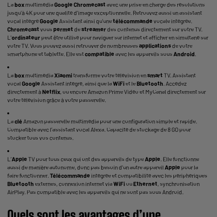
La
box
multimédia
Google
Chromecast
avec une prise en charge des résolutions
jusqu’à 4K pour une qualité d’image exceptionnelle. Retrouvez aussi un assistant
vocal intégré
Google
Assistant ainsi qu’une
télécommande
vocale intégrée.
Chromecast
vous
permet
de
streamer
des contenus directement sur votre TV.
L'
ordinateur
peut être utilisé pour naviguer sur internet et afficher en simultané sur
votre TV. Vous pouvez aussi retrouver de nombreuses
applications
de votre
smartphone et
tablette
. Elle est
compatible
avec les appareils sous
Android
.
La
box
multimédia
Xiaomi
transforme votre télévision en
smart
TV. Assistant
vocal
Google
Assistant intégré, ainsi que la
WiFi
et le
Bluetooth
. Accédez
directement à
Netflix
, ou encore Amazon Prime Vidéo et MyCanal directement sur
votre télévision grâce à votre passerelle.
La
clé
Amazon passerelle multimédia pour une configuration simple et rapide.
Compatible avec l’assistant vocal Alexa. Capacité de stockage de 8 GO pour
stocker tous vos contenus.
L’
Apple
TV pour tous ceux qui ont des appareils de type
Apple
. Elle fonctionne
aussi de manière autonome, donc pas besoin d’un autre appareil
Apple
pour la
faire fonctionner.
Télécommande
intégrée et compatibilité avec les périphériques
Bluetooth
externes, connexion internet via
WiFi
ou
Ethernet
, synchronisation
AirPlay. Pas compatible avec les appareils qui ne sont pas sous Android.
Quels sont les avantages d’une