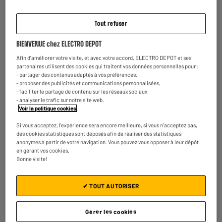
4.1
/5
(
22
)
€
54
99
Tout refuser
Comparer
BIENVENUE chez ELECTRO DEPOT
Afin d'améliorer votre visite, et avec votre accord, ELECTRO DEPOT et ses
partenaires utilisent des cookies qui traitent vos données personnelles pour :
- partager des contenus adaptés à vos préférences,
- proposer des publicités et communications personnalisées,
- faciliter le partage de contenu sur les réseaux sociaux,
- analyser le trafic sur notre site web.
Voir la politique cookies
.
Passerelle multimédia AMAZON Fire TV Stick HD (2e
génération)
Si vous acceptez, l'expérience sera encore meilleure, si vous n'acceptez pas,
Système d'exploitation : Amazon Fire OS
des cookies statistiques sont déposés afin de réaliser des statistiques
anonymes à partir de votre navigation. Vous pouvez vous opposer à leur dépôt
Résolution : Full HD
en gérant vos cookies.
Connectivité : Wifi
Bonne visite!
Comparer
€
44
95
✔ TOUT AUTORISER
Gérer les cookies