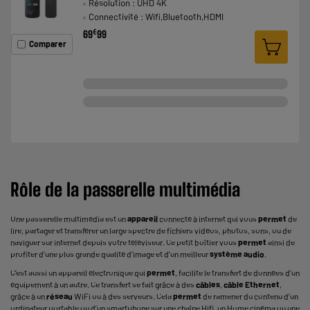
Résolution : UHD 4K
Connectivité : Wifi,Bluetooth,HDMI
€
69
99
Comparer
Rôle de la passerelle multimédia
Une passerelle multimédia est un
appareil
connecté à internet qui vous
permet
de
lire, partager et transférer un large spectre de fichiers vidéos, photos, sons, ou de
naviguer sur internet depuis votre
téléviseur
. Ce petit boîtier vous
permet
ainsi de
profiter d’une plus grande qualité d’image et d’un meilleur
système audio
.
C’est aussi un appareil électronique qui
permet
, facilite le transfert de données d’un
équipement à un autre. Ce transfert se fait grâce à des
câbles
,
câble Ethernet
,
grâce à un
réseau
WiFi ou à des serveurs. Cela
permet
de ramener du contenu d’un
ordinateur portable ou d’un
smartphone
sur une
chaîne Hifi
, un
Home cinéma
ou une