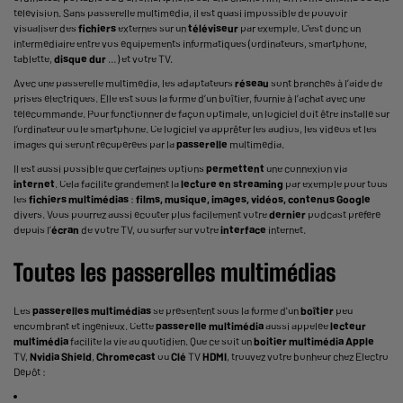
télévision. Sans passerelle multimédia, il est quasi impossible de pouvoir
visualiser des
fichiers
externes sur un
téléviseur
par exemple. C’est donc un
intermédiaire entre vos équipements informatiques (ordinateurs, smartphone,
tablette,
disque dur
…) et votre TV.
Avec une passerelle multimédia, les adaptateurs
réseau
sont branchés à l’aide de
prises électriques. Elle est sous la forme d’un boîtier, fournie à l’achat avec une
télécommande
. Pour fonctionner de façon optimale, un logiciel doit être installé sur
l’ordinateur ou le smartphone. Ce logiciel va apprêter les audios, les vidéos et les
images qui seront récupérées par la
passerelle
multimédia.
Il est aussi possible que certaines options
permettent
une connexion via
internet
. Cela facilite grandement la
lecture en streaming
par exemple pour tous
les
fichiers multimédias
:
films, musique, images, vidéos, contenus
Google
divers. Vous pourrez aussi écouter plus facilement votre
dernier
podcast préféré
depuis l’
écran
de votre TV, ou surfer sur votre
interface
internet.
Toutes les passerelles multimédias
Les
passerelles multimédias
se présentent sous la forme d'un
boîtier
peu
encombrant et ingénieux. Cette
passerelle multimédia
aussi appelée
lecteur
multimédia
facilite la vie au quotidien. Que ce soit un
boitier multimédia
Apple
TV,
Nvidia Shield
,
Chromecast
ou
Clé
TV
HDMI
, trouvez votre bonheur chez Electro
Dépôt :