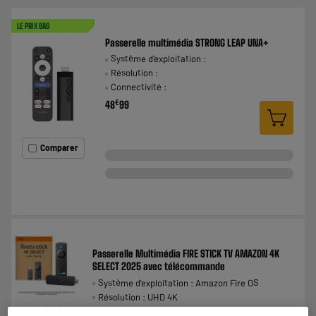
LE PRIX BAS
Passerelle multimédia STRONG LEAP UNA+
Système d'exploitation :
Résolution :
Connectivité :
€
48
99
Comparer
Passerelle Multimédia FIRE STICK TV AMAZON 4K
SELECT 2025 avec télécommande
Système d'exploitation : Amazon Fire OS
Résolution : UHD 4K
★★★★★
★★★★★
Connectivité : Wifi,Bluetooth,HDMI