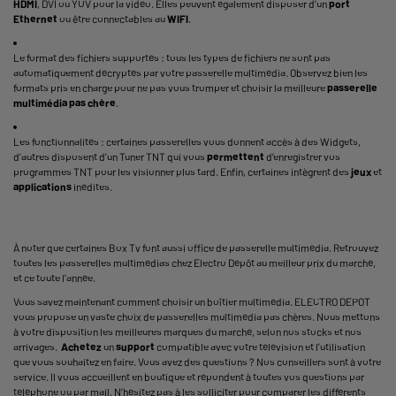
HDMI
, DVI ou YUV pour la vidéo. Elles peuvent également disposer d’un
port
Ethernet
ou être connectables au
WIFI
.
Le format des fichiers supportés : tous les types de fichiers ne sont pas
automatiquement décryptés par votre passerelle multimédia. Observez bien les
formats pris en charge pour ne pas vous tromper et choisir la meilleure
passerelle
multimédia pas chère
.
Les fonctionnalités : certaines passerelles vous donnent accès à des Widgets,
d’autres disposent d’un Tuner TNT qui vous
permettent
d’enregistrer vos
programmes TNT pour les visionner plus tard. Enfin, certaines intègrent des
jeux
et
applications
inédites.
À noter que certaines Box Tv font aussi office de passerelle multimédia. Retrouvez
toutes les passerelles multimédias chez Electro Dépôt au meilleur prix du marché,
et ce toute l’année.
Vous savez maintenant comment choisir un boîtier multimédia. ELECTRO DEPOT
vous propose un vaste choix de passerelles multimédia pas chères. Nous mettons
à votre disposition les meilleures marques du marché, selon nos stocks et nos
arrivages.
Achetez
un
support
compatible avec votre télévision et l’utilisation
que vous souhaitez en faire. Vous avez des questions ? Nos conseillers sont à votre
service. Il vous accueillent en boutique et répondent à toutes vos questions par
téléphone ou par mail. N’hésitez pas à les solliciter pour comparer les différents