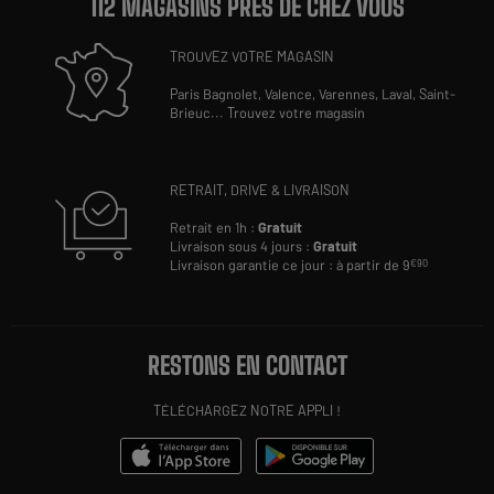
112 MAGASINS PRÈS DE CHEZ VOUS
TROUVEZ VOTRE MAGASIN
Paris Bagnolet,
Valence,
Varennes,
Laval,
Saint-
Brieuc
...
Trouvez votre magasin
RETRAIT, DRIVE & LIVRAISON
Retrait en 1h :
Gratuit
Livraison sous 4 jours :
Gratuit
Livraison garantie ce jour : à partir de 9
€90
RESTONS EN CONTACT
TÉLÉCHARGEZ NOTRE APPLI !