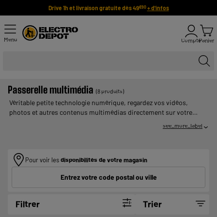
Drive 1h et livraison gratuite dès 49
+ d'infos
€90
Menu
Compte
Panier
Passerelle multimédia
(8 produits)
Véritable petite technologie numérique, regardez vos vidéos,
photos et autres contenus multimédias directement sur votre
télévision. Profitez ainsi de la meilleure des qualités image et
see_more_label
son,grâce à la passerelle multimédia. Ce petit boîtier est très
simple d’utilisation et va révolutionner votre salon.
Pour voir les
disponibilités de votre magasin
Entrez votre code postal ou ville
Filtrer
Trier