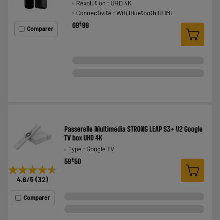
Résolution : UHD 4K
Connectivité : Wifi,Bluetooth,HDMI
€
69
99
Comparer
Passerelle Multimédia STRONG LEAP S3+ V2 Google
TV box UHD 4K
Type : Google TV
€
59
50
★★★★★
★★★★★
4.6
/5
(
32
)
Comparer