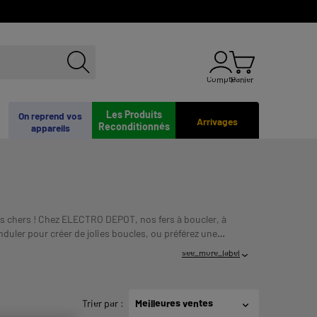
Compte
Panier
Les Produits
On reprend vos
Arrivages
Reconditionnés
appareils
 pas chers ! Chez ELECTRO DEPOT, nos fers à boucler, à
onduler pour créer de jolies boucles, ou préférez une
SE. VERIFIEZ VOS CAPACITES DE
see_more_label
Trier par
:
Meilleures ventes