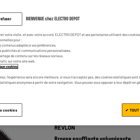
BIENVENUE chez ELECTRO DEPOT
refuser
SILVER STYLE
rer votre visite, et avec votre accord, ELECTRO DEPOT et ses partenaires utilisent des cookies 
Multistyler SILVER STYLE
onnelles pour :
s contenus adaptés à vos préférences,
★★★★★
★★★★★
4.7
/5
(
25
)
es publicités et communications personnalisées,
e partage de contenu sur les réseaux sociaux,
Type d'appareil : Brosse soufflante
trafic sur notre site web.
tique cookies
.
Nombre d'embouts : 5
Diamètre de la brosse : 50 mm
tez, l'expérience sera encore meilleure, si vous n'acceptez pas, des cookies statistiques sont 
statistiques anonymes à partir de votre navigation. Vous pouvez vous opposer à leur dépôt en g
Comparer
es cookies
✔ TOUT
REVLON
Brosse soufflante volumisante