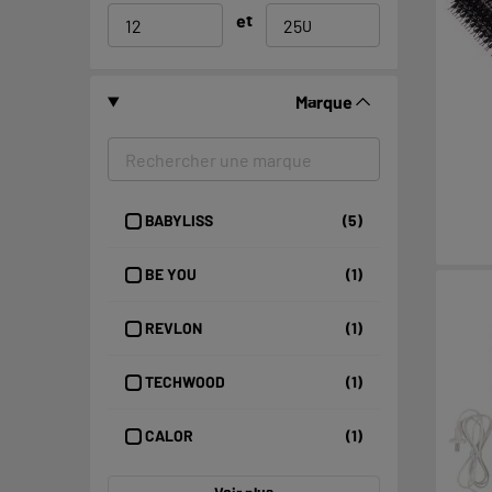
et
Marque
BABYLISS
(5)
BE YOU
(1)
REVLON
(1)
TECHWOOD
(1)
CALOR
(1)