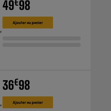
€
49
98
Ajouter au panier
ve
€
36
98
Ajouter au panier
ve