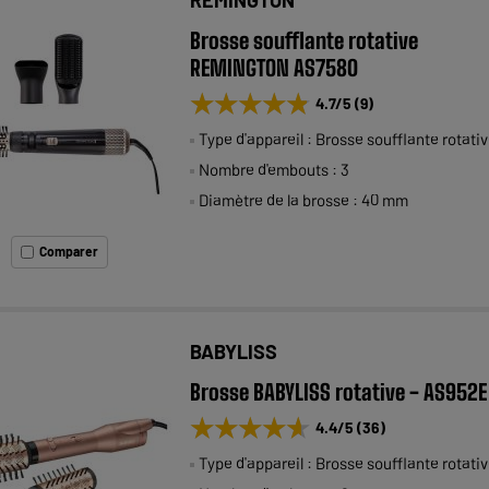
Brosse soufflante rotative
REMINGTON AS7580
★★★★★
★★★★★
4.7
/5
(
9
)
Type d'appareil : Brosse soufflante rotati
Nombre d'embouts : 3
Diamètre de la brosse : 40 mm
Comparer
BABYLISS
Brosse BABYLISS rotative - AS952E
★★★★★
★★★★★
4.4
/5
(
36
)
Type d'appareil : Brosse soufflante rotati