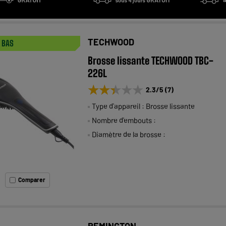
TECHWOOD
X BAS
Brosse lissante TECHWOOD TBC-
226L
★★★★★
★★★★★
2.3
/5
(
7
)
Type d'appareil : Brosse lissante
Nombre d'embouts :
Diamètre de la brosse :
Comparer
REMINGTON