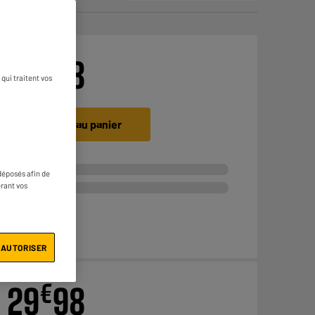
€
39
98
qui traitent vos
Ajouter au panier
déposés afin de
érant vos
 AUTORISER
€
29
98