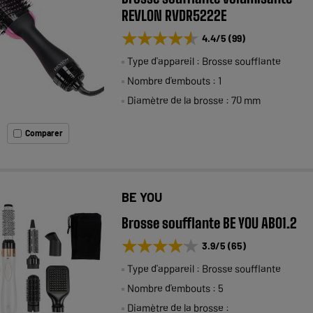
REVLON RVDR5222E
★★★★★
★★★★★
4.4
/5
(
99
)
Type d'appareil : Brosse soufflante
Nombre d'embouts : 1
Diamètre de la brosse : 70 mm
Comparer
BE YOU
Brosse soufflante BE YOU AB01.2
★★★★★
★★★★★
3.9
/5
(
65
)
Type d'appareil : Brosse soufflante
Nombre d'embouts : 5
Diamètre de la brosse :