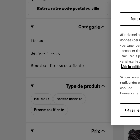
Entrez votre code postal ou ville
Tout 
Catégorie
Afin d'amélio
données pers
Lisseur
- partager de
- proposer d
Sèche-cheveux
- faciliter l
- analyser le 
Boucleur, brosse soufflante
Voir la poli
Si vous accep
réaliser des 
Type de produit
cookies.
Bonne visite!
Boucleur
Brosse lissante
Brosse soufflante
Gérer l
Prix