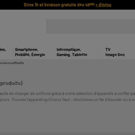
Drive 1h et livraison gratuite dès 49
+ d'infos
€90
ien,
Smartphone,
Informatique,
TV
Mobilité, Énergie
Gaming, Tablette
Image Son
rosse soufflante
 produits)
acile de changer de coiffure grâce à notre sélection d’appareils à coiffer
jours. Trouvez l’appareil qu’il vous faut : choisissez un fer à boucler ou à 
UN CREDIT VOUS ENGAGE ET DOIT ETRE REMBOUR
 plusieurs fois :