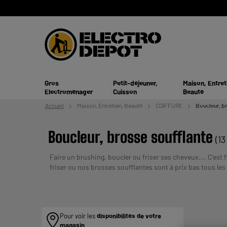
Gros
Petit-déjeuner,
Maison, Entret
Electroménager
Cuisson
Beauté
Accueil
Maison, Entretien,
Beauté
COIFFURE
Boucleur, b
Boucleur, brosse soufflante
(13
Faire un brushing, boucler ou friser ses cheveux…. C’est f
friser ou nos brosses soufflantes sont à prix bas tous les 
brosse soufflante pour un brushing impeccable !
Payer en
REMBOURSEMENT AVANT DE VOUS ENGAGER.
Pour voir les
disponibilités de votre
magasin