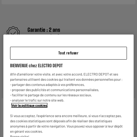
Garantie :
2 ans
Jusqu'en
août 2028
Reprise de votre ancien appareil
Tout refuser
C'est
gratuit !
En savoir +
BIENVENUE chez ELECTRO DEPOT
ELECTROSÛR
Une assurance à vie à partir de
6€/mois
pour couvrir les
Afin d'améliorer votre visite, et avec votre accord, ELECTRO DEPOT et ses
partenaires utilisent des cookies qui traitent vos données personnelles pour :
appareils de votre foyer achetés chez nous ou ailleurs.
- partager des contenus adaptés à vos préférences,
En savoir +
- proposer des publicités et communications personnalisées,
- faciliter le partage de contenu sur les réseaux sociaux,
- analyser le trafic sur notre site web.
Voir la politique cookies
.
Caractéristiques
Si vous acceptez, l'expérience sera encore meilleure, si vous n'acceptez pas,
Marque
WATT AND CO
des cookies statistiques sont déposés afin de réaliser des statistiques
anonymes à partir de votre navigation. Vous pouvez vous opposer à leur dépôt
Type
Adaptateur monde
en gérant vos cookies.
Bonne visite!