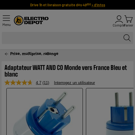
Drive 1h et livraison gratuite dès 49
+ d'infos
€90
Menu
Compte
Panier
Prise, multiprise, rallonge
Adaptateur WATT AND CO Monde vers France Bleu et
blanc
4.7
(11)
Interrogez un utilisateur
Lire
11
avis.
Lien
sur
la
même
page.