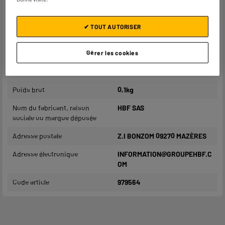
Puissance déroulée (W)
3 680W
Sécurité enfant
NC
✔ TOUT AUTORISER
Dimensions produit
H 7,5 cm x L 5,5 cm x P 5,5 cm
Gérer les cookies
Dimensions colis
H 18,6 cm x L 11,6 cm x P 5,9
cm
Poids brut
0,1kg
Nom du fabricant, raison
HBF SAS
sociale ou marque déposée
Adresse postale
Z.I BONZOM 09270 MAZÈRES
Adresse électronique
INFORMATION@GROUPEHBF.C
OM
Code article
979564