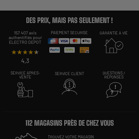
DES PRIX, MAIS PAS SEULEMENT !
157 407 avis
PAIEMENT SÉCURISÉ
GARANTIE À VIE
authentifiés pour
ELECTRO DEPOT
★★★★★
★★★★★
4,3
SERVICE APRÈS-
QUESTIONS /
SERVICE CLIENT
VENTE
RÉPONSES
112 MAGASINS PRÈS DE CHEZ VOUS
TROUVEZ VOTRE MAGASIN