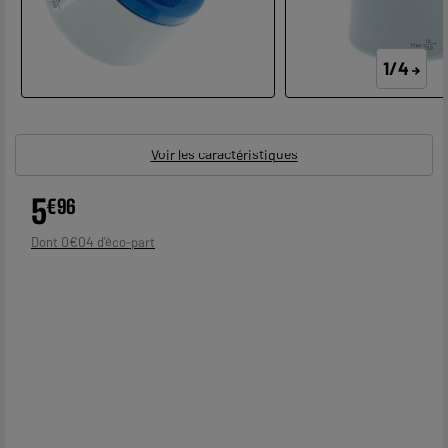
1/4
Voir les caractéristiques
5
€
96
0
€
04
Dont