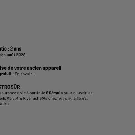
tie :
2 ans
u'en
août 2028
ise de votre ancien appareil
gratuit !
En savoir +
CTROSÛR
ssurance à vie à partir de
6€/mois
pour couvrir les
ils de votre foyer achetés chez nous ou ailleurs.
voir +