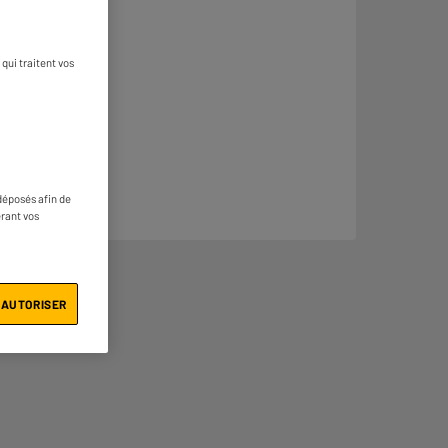
qui traitent vos
déposés afin de
érant vos
 AUTORISER