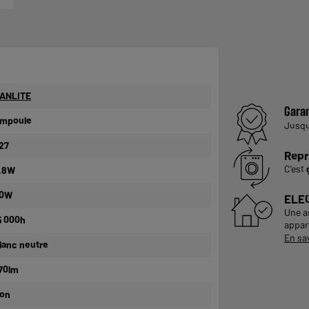
ANLITE
Garan
mpoule
Jusq
27
Repr
C'est
,8W
0W
ELE
Une a
5 000h
appare
En sa
lanc neutre
70lm
on