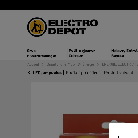
Gros
Petit-déjeuner,
Maison, Entret
Electroménager
Cuisson
Beauté
Accueil
Smartphone,
Mobilité, Énergie
ÉNERGIE, ÉLECTRICIT
LED, ampoules
Produit précédent
Produit suivant