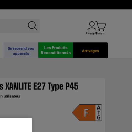
Compte
Panier
Les Produits
On reprend vos
Arrivages
Reconditionnés
appareils
s XANLITE E27 Type P45
n utilisateur