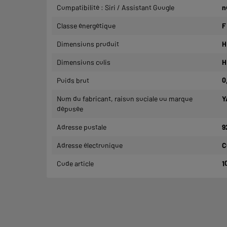
Compatibilité : Siri / Assistant Google
n
Classe énergétique
F
Dimensions produit
H
Dimensions colis
H
Poids brut
0
Nom du fabricant, raison sociale ou marque
Y
déposée
Adresse postale
9
Adresse électronique
C
Code article
1