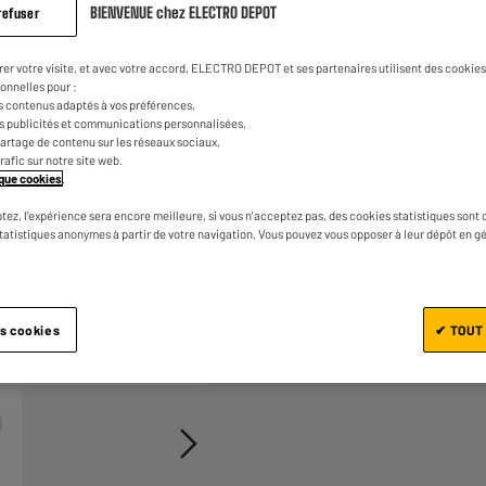
BIENVENUE chez ELECTRO DEPOT
page.
refuser
rer votre visite, et avec votre accord, ELECTRO DEPOT et ses partenaires utilisent des cookies 
onnelles pour :
s contenus adaptés à vos préférences,
es publicités et communications personnalisées,
e partage de contenu sur les réseaux sociaux,
trafic sur notre site web.
tique cookies
.
Ajouter au panier
tez, l'expérience sera encore meilleure, si vous n'acceptez pas, des cookies statistiques sont 
statistiques anonymes à partir de votre navigation. Vous pouvez vous opposer à leur dépôt en g
es cookies
✔ TOUT
1/3