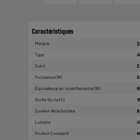
Caractéristiques
Marque
X
Type
A
Culot
E
Puissance (W)
8
Equivalence en incandescente (W)
6
Durée de vie (h)
1
Couleur de la lumière
B
Lumens
4
Produit Connecté
N