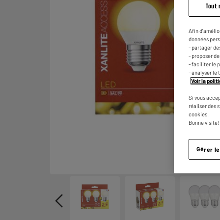
Tout 
Afin d'amélio
données pers
- partager de
- proposer d
- faciliter l
- analyser le 
Voir la poli
Si vous accep
réaliser des 
cookies.
Bonne visite!
Gérer l