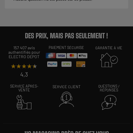
DES PRIX, MAIS PAS SEULEMENT !
157 407 avis
PAIEMENT SÉCURISÉ
GARANTIE À VIE
authentifiés pour
ELECTRO DEPOT
★★★★★
★★★★★
4,3
SERVICE APRÈS-
QUESTIONS /
SERVICE CLIENT
VENTE
RÉPONSES