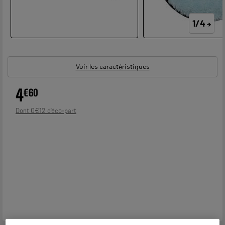
1/4
Voir les caractéristiques
4
€
60
0
€
12
Dont