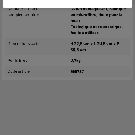
Caractéristiques
Coton demaquillant, Fabriqué
complémentaires
en microfibre, doux pour la
peau.
Ecologique et économique,
facile à utiliser.
Dimensions colis
H 22,5 cm x L 20,5 cm x P
30,5 cm
Poids brut
0,7kg
Code article
995727