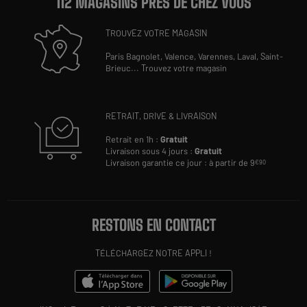
112 MAGASINS PRÈS DE CHEZ VOUS
TROUVEZ VOTRE MAGASIN
Paris Bagnolet,
Valence,
Varennes,
Laval,
Saint-
Brieuc
...
Trouvez votre magasin
RETRAIT, DRIVE & LIVRAISON
Retrait en 1h :
Gratuit
Livraison sous 4 jours :
Gratuit
Livraison garantie ce jour : à partir de 9
€90
RESTONS EN CONTACT
TÉLÉCHARGEZ NOTRE APPLI !