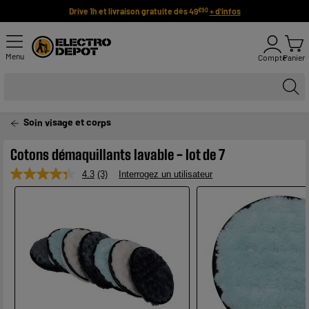
Drive 1h et livraison gratuite dès 49
+ d'infos
€90
Menu
Compte
Panier
Soin visage et corps
Cotons démaquillants lavable - lot de 7
4.3
(3)
Interrogez un utilisateur
Lire
3
avis.
Lien
sur
la
même
page.