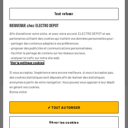
Tout refuser
Garantie :
2 ans
BIENVENUE chez ELECTRO DEPOT
Jusqu'en
août 2028
Afin d'améliorer votre visite, et avec votre accord, ELECTRO DEPOT et ses
partenaires utilisent des cookies qui traitent vos données personnelles pour :
Reprise de votre ancien appareil
- partager des contenus adaptés à vos préférences,
C'est
gratuit !
En savoir +
- proposer des publicités et communications personnalisées,
- faciliter le partage de contenu sur les réseaux sociaux,
ELECTROSÛR
- analyser le trafic sur notre site web.
Voir la politique cookies
.
Une assurance à vie à partir de
6€/mois
pour couvrir les
appareils de votre foyer achetés chez nous ou ailleurs.
Si vous acceptez, l'expérience sera encore meilleure, si vous n'acceptez pas,
En savoir +
des cookies statistiques sont déposés afin de réaliser des statistiques
anonymes à partir de votre navigation. Vous pouvez vous opposer à leur dépôt
en gérant vos cookies.
Bonne visite!
Caractéristiques
Marque
FIVE
✔ TOUT AUTORISER
Plus produit balisage
ENGAGEMENT PRIX BAS
Gérer les cookies
Type de produit