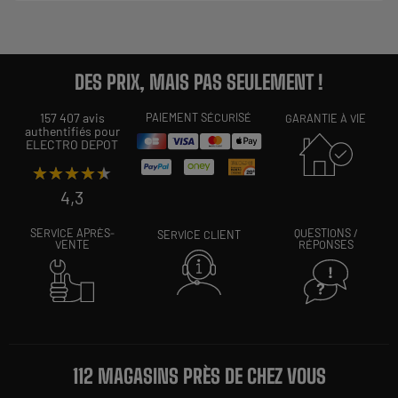
DES PRIX, MAIS PAS SEULEMENT !
157 407 avis
PAIEMENT SÉCURISÉ
GARANTIE À VIE
authentifiés pour
ELECTRO DEPOT
★★★★★
★★★★★
4,3
SERVICE APRÈS-
QUESTIONS /
SERVICE CLIENT
VENTE
RÉPONSES
112 MAGASINS PRÈS DE CHEZ VOUS