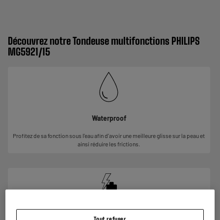
Découvrez notre Tondeuse multifonctions PHILIPS
MG5921/15
Waterproof
Profitez de sa fonction sous l’eau afin d’avoir une meilleure glisse sur la peau et
ainsi réduire les frictions.
Tout refuser
Temps de charge