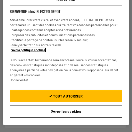
1 heures
BIENVENUE chez ELECTRO DEPOT
Afin d'améliorer votre visite, et avec votre accord, ELECTRO DEPOT et ses
partenaires utilisent des cookies qui traitent vos données personnelles pour :
- partager des contenus adaptés à vos préférences,
- proposer des publicités et communications personnalisées,
- faciliter le partage de contenu sur les réseaux sociaux,
- analyser le trafic sur notre site web.
Voir la politique cookies
.
Autonomie
Si vous acceptez, l'expérience sera encore meilleure, si vous n'acceptez pas,
des cookies statistiques sont déposés afin de réaliser des statistiques
120 minutes
anonymes à partir de votre navigation. Vous pouvez vous opposer à leur dépôt
en gérant vos cookies.
Bonne visite!
✔ TOUT AUTORISER
Alimentation
Gérer les cookies
Fonctionne sur batterie.