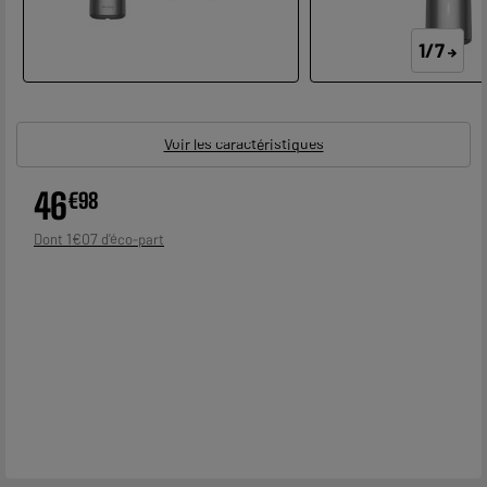
1/7
Voir les caractéristiques
46
€
98
1
€
07
Dont