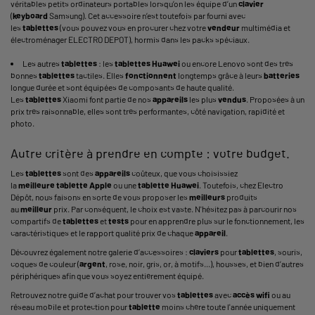
véritables petits
ordinateurs portables
lorsqu’on les équipe d’un
clavier
(
keyboard
Samsung). Cet accessoire n’est toutefois par fourni avec
les
tablettes
(vous pouvez vous en procurer chez votre
vendeur
multimédia et
électroménager ELECTRO DEPOT), hormis dans les packs spéciaux.
Les autres
tablettes
: les
tablettes
Huawei
ou encore Lenovo sont des très
bonnes
tablettes
tactiles. Elles
fonctionnent
longtemps grâce à leurs
batteries
longue durée et sont équipées de composants de haute qualité.
Les
tablettes
Xiaomi font partie de nos
appareils
les plus
vendus
. Proposées à un
prix très raisonnable, elles sont très performantes, côté navigation, rapidité et
photo.
Autre critère à prendre en compte : votre budget.
Les
tablettes
sont des
appareils
coûteux, que vous choisissiez
la
meilleure
tablette
Apple
ou une
tablette
Huawei
. Toutefois, chez Electro
Dépôt, nous faisons en sorte de vous proposer les
meilleurs
produits
au
meilleur
prix. Par conséquent, le choix est vaste. N'hésitez pas à parcourir nos
compartifs de
tablettes
et
tests
pour en apprendre plus sur le fonctionnement, les
caractéristiques et le rapport qualité prix de chaque
appareil
.
Découvrez également notre galerie d’accessoires :
claviers
pour
tablettes
, souris,
coques de couleur (
argent
, rose, noir, gris, or, à motifs...), housses, et bien d’autres
périphériques afin que vous soyez entièrement équipé.
Retrouvez notre
guide d’achat
pour trouver vos
tablettes
avec
accès wifi
ou au
réseau mobile et protection pour
tablette
moins chère toute l'année uniquement