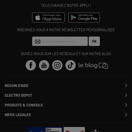
TÉLÉCHARGEZ NOTRE APPLI !
INSCRIVEZ-VOUS À NOTRE NEWSLETTER PERSONNALISÉE
OK
SUIVEZ-NOUS SUR LES RÉSEAUX ET SUR NOTRE BLOG
BESOIN D'AIDE
Contactez-nous
ELECTRO DEPOT
Suivre ma commande
Modifier ou annuler ma commande
PRODUITS & CONSEILS
SAV
Qui sommes nous ?
Nos marques
Payer en plusieurs fois
INFOS LÉGALES
Rejoignez-nous !
Les avis du site
Information phishing
Nos engagements RSE
Infos légales
Nos catégories phares
Voir toutes les Questions / Réponses
Pour les pros : Electro Des Pros
CGV
Le moins cher
À chacun son Everest !
Politique cookies