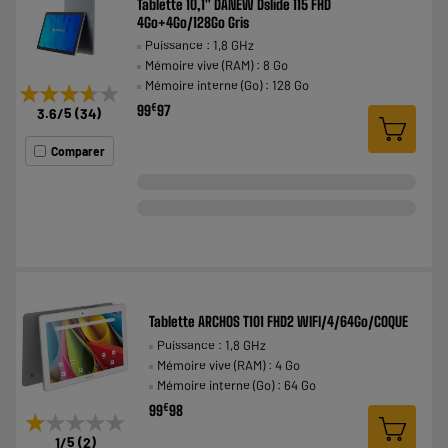
Tablette 10,1" DANEW Dslide 115 FHD
4Go+4Go/128Go Gris
Puissance : 1,8 GHz
Mémoire vive (RAM) : 8 Go
Mémoire interne (Go) : 128 Go
★★★★★
★★★★★
€
99
97
3.6
/5
(
34
)
Comparer
Tablette ARCHOS T101 FHD2 WIFI/4/64Go/COQUE
Puissance : 1,8 GHz
Mémoire vive (RAM) : 4 Go
Mémoire interne (Go) : 64 Go
€
99
98
★★★★★
★★★★★
1
/5
(
2
)