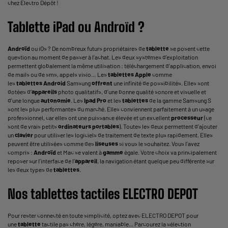
chez Electro Dépôt !
Tablette
iPad
ou
Androïd
?
Androïd
ou iOs ? De nombreux futurs propriétaires de
tablette
se posent cette
question au moment de passer à l’achat. Les deux systèmes d’exploitation
permettent globalement la même utilisation : téléchargement d’application, envoi
de mails ou de sms, appels visio… Les
tablettes
Apple
comme
les
tablettes
Android
Samsung
offrent
une infinité de possibilités. Elles sont
dotées d’
appareils
photo qualitatifs, d’une bonne qualité sonore et visuelle et
d’une longue
autonomie
. Les
Ipad
Pro
et les
tablettes
de la gamme Samsung S
sont les plus performantes du marché. Elles conviennent parfaitement à un usage
professionnel, car elles ont une puissance élevée et un excellent
processeur
(ce
sont de vrais petits
ordinateurs portables
). Toutes les deux permettent d’ajouter
un
clavier
pour utiliser les logiciels de traitement de texte plus rapidement. Elles
peuvent être utilisées comme des
liseuses
si vous le souhaitez. Vous l’avez
compris :
Androïd
et Mac se valent à
gamme
égale. Votre choix va principalement
reposer sur l’interface de l’
appareil
, la navigation étant quelque peu différente sur
les deux types de
tablettes
.
Nos
tablettes
tactiles ELECTRO DEPOT
Pour rester connecté en toute simplicité, optez avec ELECTRO DEPOT pour
une
tablette
tactile pas chère, légère, maniable... Parcourez la sélection