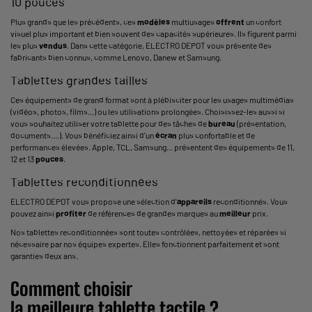
10 pouces
Plus grands que les précédents, ces
modèles
multiusages
offrent
un confort
visuel plus important et bien souvent des capacités supérieures. Ils figurent parmi
les plus
vendus
. Dans cette catégorie, ELECTRO DEPOT vous présente des
fabricants bien connus, comme Lenovo, Danew et Samsung.
Tablettes grandes tailles
Ces équipements de grand format sont à plébisciter pour les usages multimédias
(vidéos, photos, films...) ou les utilisations prolongées. Choisissez-les aussi si
vous souhaitez utiliser votre tablette pour des tâches de
bureau
(présentation,
documents....). Vous bénéficiez ainsi d'un
écran
plus confortable et de
performances élevées. Apple, TCL, Samsung... présentent des équipements de 11,
12 et 13
pouces
.
Tablettes reconditionnées
ELECTRO DEPOT vous propose une sélection d'
appareils
reconditionnés. Vous
pouvez ainsi
profiter
de références de grandes marques au
meilleur
prix.
Nos tablettes reconditionnées sont toutes contrôlées, nettoyées et réparées si
nécessaire par nos équipes expertes. Elles fonctionnent parfaitement et sont
garanties deux ans.
Comment choisir
la
meilleure
tablette
tactile ?