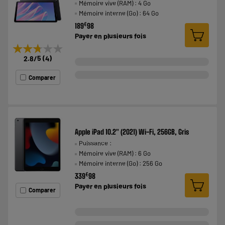
Mémoire vive (RAM) : 4 Go
Mémoire interne (Go) : 64 Go
€
189
98
Payer en
plusieurs fois
★★★★★
★★★★★
2.8
/5
(
4
)
Comparer
Apple iPad 10.2" (2021) Wi-Fi, 256GB, Gris
Puissance :
Mémoire vive (RAM) : 6 Go
Mémoire interne (Go) : 256 Go
€
339
98
Payer en
plusieurs fois
Comparer