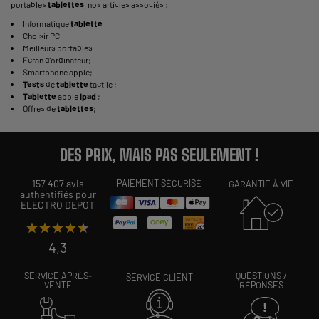
portables
tablettes
, nos articles associés :
Informatique
tablette
Choisir PC
Meilleurs portables
Ecran d’ordinateur
;
Smartphone apple
;
Tests
de
tablette
tactile
;
Tablette
apple
Ipad
;
Offres de
tablettes
;
DES PRIX, MAIS PAS SEULEMENT !
157 407 avis
PAIEMENT SÉCURISÉ
GARANTIE À VIE
authentifiés pour
ELECTRO DEPOT
★★★★★
★★★★★
4,3
SERVICE APRÈS-
QUESTIONS /
SERVICE CLIENT
VENTE
RÉPONSES