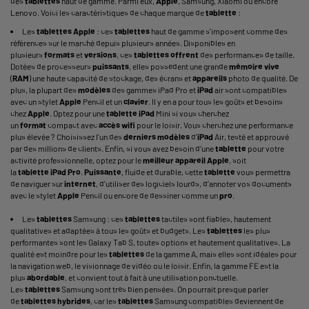
des
tablettes
haut de gamme. Parmi eux,
Apple
, Samsung, Xiaomi ou encore
Lenovo. Voici les caractéristiques de chaque marque de
tablette
:
Les
tablettes
Apple
: ces
tablettes
haut de gamme s’imposent comme des
références sur le marché depuis plusieurs années. Disponibles en
plusieurs
formats
et
versions
, ces
tablettes
offrent
des performances de taille.
Dotées de processeurs
puissants
, elles possèdent une grande
mémoire vive
(
RAM
) une haute capacité de stockage, des écrans et
appareils
photo de qualité. De
plus, la plupart des
modèles
des gammes
iPad Pro
et
iPad
air sont compatibles
avec un stylet
Apple
Pencil et un
clavier
. Il y en a pour tous les goûts et besoins
chez
Apple
. Optez pour une
tablette
iPad
Mini si vous cherchez
un
format
compact avec
accès wifi
pour le loisir. Vous cherchez une performance
plus élevée ? Choisissez l’un des
derniers
modèles
d’
iPad
Air, testé et approuvé
par des millions de clients. Enfin, si vous avez besoin d’une
tablette
pour votre
activité professionnelle, optez pour le
meilleur
appareil
Apple
, soit
la
tablette
iPad
Pro
.
Puissante
, fluide et durable, cette
tablette
vous permettra
de naviguer sur
internet
, d’utiliser des logiciels lourds, d’annoter vos documents
avec le stylet
Apple
Pencil
ou encore de dessiner comme un
pro
.
Les
tablettes
Samsung : ces
tablettes
tactiles sont fiables, hautement
qualitatives et adaptées à tous les goûts et budgets. Les
tablettes
les plus
performantes sont les
Galaxy Tab
S, toutes options et hautement qualitatives. La
qualité est moindre pour les
tablettes
de la gamme A, mais elles sont idéales pour
la navigation web, le visionnage de vidéo ou le loisir. Enfin, la gamme FE est la
plus
abordable
, et convient tout à fait à une utilisation ponctuelle.
Les
tablettes
Samsung sont très bien pensées. On pourrait presque parler
de
tablettes
hybrides
, car les
tablettes
Samsung compatibles deviennent de