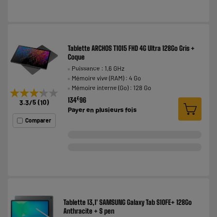
Tablette ARCHOS T1015 FHD 4G Ultra 128Go Gris +
Coque
Puissance : 1,6 GHz
Mémoire vive (RAM) : 4 Go
Mémoire interne (Go) : 128 Go
★★★★★
★★★★★
€
134
96
3.3
/5
(
10
)
Payer en
plusieurs fois
Comparer
Tablette 13,1' SAMSUNG Galaxy Tab S10FE+ 128Go
Anthracite + S pen