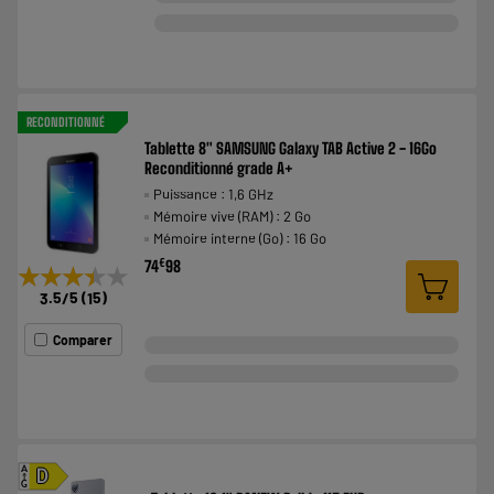
RECONDITIONNÉ
Tablette 8" SAMSUNG Galaxy TAB Active 2 - 16Go
Reconditionné grade A+
Puissance : 1,6 GHz
Mémoire vive (RAM) : 2 Go
Mémoire interne (Go) : 16 Go
€
74
98
★★★★★
★★★★★
3.5
/5
(
15
)
Comparer
A
D
G