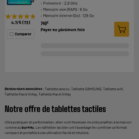
Puissance : 2,9 GHz
Mémoire vive (RAM) : 8 Go
★★★★★
★★★★★
Mémoire interne (Go) : 128 Go
4.7
/5
(
73
)
€
749
Payer en
plusieurs fois
Comparer
Recherches associées
:
Tablette lenovo
,
Tablette SAMSUNG
,
Tablette wifi
,
Tablette black friday
,
Tablette black friday
Notre offre de tablettes tactiles
Ultra pratiques et performantes, elles sont devenues incontournables à la maison
comme au
bureau
. Les tablettes tactiles ont l'avantage de combiner un format
compact et portable à une utilisation facile et intuitive.