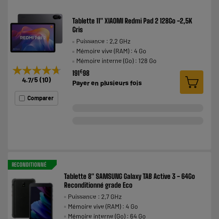
Tablette 11" XIAOMI Redmi Pad 2 128Go -2,5K
Gris
Puissance : 2,2 GHz
Mémoire vive (RAM) : 4 Go
Mémoire interne (Go) : 128 Go
★★★★★
★★★★★
€
191
98
4.7
/5
(
10
)
Payer en
plusieurs fois
Comparer
RECONDITIONNÉ
Tablette 8" SAMSUNG Galaxy TAB Active 3 - 64Go
Reconditionné grade Eco
Puissance : 2,7 GHz
Mémoire vive (RAM) : 4 Go
Mémoire interne (Go) : 64 Go