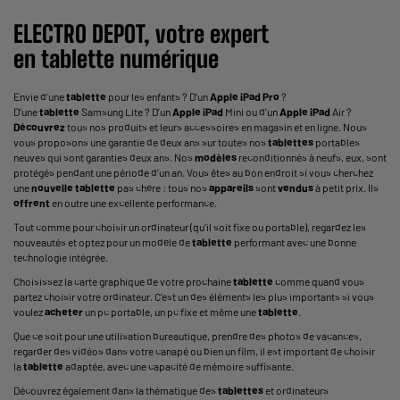
ELECTRO DEPOT, votre expert
en
tablette
numérique
Envie d’une
tablette
pour les enfants ? D’un
Apple
iPad
Pro
?
D’une
tablette
Samsung Lite ? D’un
Apple
iPad
Mini ou d’un
Apple
iPad
Air ?
Découvrez
tous nos produits et leurs accessoires en magasin et en ligne. Nous
vous proposons une garantie de deux ans sur toutes nos
tablettes
portables
neuves qui sont garanties deux ans. Nos
modèles
reconditionnés à neufs, eux, sont
protégés pendant une période d’un an. Vous êtes au bon endroit si vous cherchez
une
nouvelle
tablette
pas chère : tous nos
appareils
sont
vendus
à petit prix. Ils
offrent
en outre une excellente performance.
Tout comme pour choisir un ordinateur (qu’il soit fixe ou portable), regardez les
nouveautés et optez pour un modèle de
tablette
performant avec une bonne
technologie intégrée.
Choisissez la carte graphique de votre prochaine
tablette
comme quand vous
partez choisir votre ordinateur. C’est un des éléments les plus importants si vous
voulez
acheter
un
pc portable
, un pc fixe et même une
tablette
.
Que ce soit pour une utilisation bureautique, prendre des photos de vacances,
regarder des vidéos dans votre canapé ou bien un film, il est important de choisir
la
tablette
adaptée, avec une capacité de mémoire suffisante.
Découvrez également dans la thématique des
tablettes
et ordinateurs