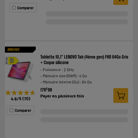
Comparer
ARRIVAGE
Tablette 10,1" LENOVO Tab (4ème gen) FHD 64Go Gris
A
D
+ Coque silicone
G
Puissance : 2 GHz
Mémoire vive (RAM) : 4 Go
Mémoire interne (Go) : 64 Go
€
179
98
★★★★★
★★★★★
Payer en
plusieurs fois
4.6
/5
(
70
)
Comparer