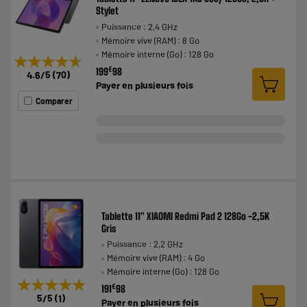
Stylet
Puissance : 2,4 GHz
Mémoire vive (RAM) : 8 Go
Mémoire interne (Go) : 128 Go
★★★★★
★★★★★
€
199
98
4.6
/5
(
70
)
Payer en
plusieurs fois
Comparer
Tablette 11" XIAOMI Redmi Pad 2 128Go -2,5K
Gris
Puissance : 2,2 GHz
Mémoire vive (RAM) : 4 Go
Mémoire interne (Go) : 128 Go
★★★★★
★★★★★
€
191
98
5
/5
(
1
)
Payer en
plusieurs fois