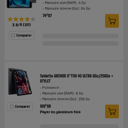
Mémoire vive (RAM) : 4 Go
Mémoire interne (Go) : 64 Go
€
74
97
★★★★★
★★★★★
3.8
/5
(
30
)
Comparer
Tablette ARCHOS 11"T110 4G ULTRA 6Go/256Go +
STYLET
Puissance :
Mémoire vive (RAM) : 6 Go
Mémoire interne (Go) : 256 Go
€
169
98
Comparer
Payer en
plusieurs fois