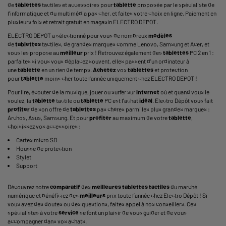
de
tablettes
tactiles et accessoires pour
tablette
proposée par le spécialiste de
l'informatique et du multimédia pas cher, et faites votre choix en ligne. Paiement en
plusieurs fois et retrait gratuit en magasin ELECTRO DEPOT.
ELECTRO DEPOT a sélectionné pour vous de nombreux
modèles
de
tablettes
tactiles, de grandes marques comme Lenovo, Samsung et Acer, et
vous les propose au
meilleur
prix ! Retrouvez également des
tablettes
PC 2 en 1
:
parfaites si vous vous déplacez souvent, elles passent d'un ordinateur à
une
tablette
en un rien de temps.
Achetez
vos
tablettes
et protection
pour
tablette
moins cher toute l'année uniquement chez ELECTRO DEPOT !
Pour lire, écouter de la musique, jouer ou surfer sur
internet
où et quand vous le
voulez, la
tablette
tactile ou
tablette
PC est l'achat
idéal
. Electro Dépôt vous fait
profiter
de son offre de
tablettes
pas chères parmi les plus grandes marques :
Archos,
Asus
, Samsung. Et pour
profiter
au maximum de votre
tablette
,
choisissez vos accessoires :
Cartes micro SD
Housse de protection
Stylet
Support
Découvrez notre
comparatif
des
meilleures tablettes tactiles
du marché
numérique et bénéficiez des
meilleurs
prix toute l’année chez Electro Dépôt ! Si
vous avez des doutes ou des questions, faites appel à nos conseillers. Ces
spécialistes à votre
service
se font un plaisir de vous guider et de vous
accompagner dans vos achats.