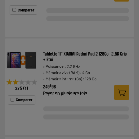
Comparer
Tablette 11" XIAOMI Redmi Pad 2 128Go -2,5K Gris
+ Etui
Puissance : 2,2 GHz
Mémoire vive (RAM) : 4 Go
Mémoire interne (Go) : 128 Go
★★★★★
★★★★★
€
249
98
2
/5
(
1
)
Payer en
plusieurs fois
Comparer