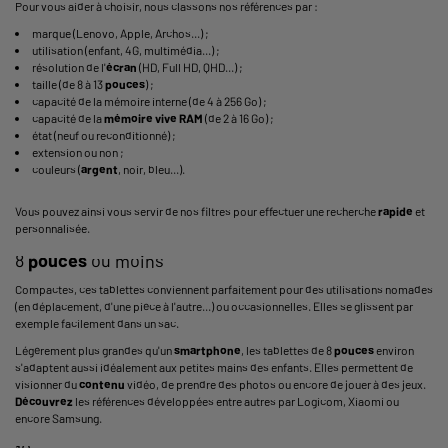
Pour vous aider à choisir, nous classons nos références par :
marque (Lenovo, Apple, Archos...) ;
utilisation (enfant, 4G, multimédia...) ;
résolution de l'
écran
(HD, Full HD, QHD...) ;
taille (de 8 à 13
pouces
) ;
capacité de la mémoire interne (de 4 à 256 Go) ;
capacité de la
mémoire vive
RAM
(de 2 à 16 Go) ;
état (neuf ou reconditionné) ;
extension ou non ;
couleurs (
argent
, noir, bleu...).
Vous pouvez ainsi vous servir de nos filtres pour effectuer une recherche
rapide
et
personnalisée.
8
pouces
ou moins
Compactes, ces tablettes conviennent parfaitement pour des utilisations nomades
(en déplacement, d'une pièce à l'autre...) ou occasionnelles. Elles se glissent par
exemple facilement dans un sac.
Légèrement plus grandes qu'un
smartphone
, les tablettes de 8
pouces
environ
s'adaptent aussi idéalement aux petites mains des enfants. Elles permettent de
visionner du
contenu
vidéo, de prendre des photos ou encore de jouer à des jeux.
Découvrez
les références développées entre autres par Logicom, Xiaomi ou
encore Samsung.