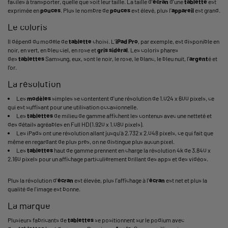
faciles à transporter, quelle que soit leur taille. La taille d’
écran
d’une
tablette
est
exprimée en
pouces
. Plus le nombre de
pouces
est élevé, plus l’
appareil
est grand.
Le coloris
Il dépend du modèle de
tablette
choisi. L’
iPad
Pro
, par exemple, est disponible en
noir, en vert, en bleu ciel, en rose et
gris sidéral
. Les coloris phares
des
tablettes
Samsung
, eux, sont le noir, le rose, le blanc, le bleu nuit, l’
argent
é et
l’or.
La résolution
Les
modèles
simples se contentent d'une résolution de 1.024 x 600 pixels, ce
qui est suffisant pour une utilisation occasionnelle.
Les
tablettes
de milieu de gamme affichent les contenus avec une netteté et
des détails agréables en Full HD (1.920 x 1.080 pixels).
Les iPads ont une résolution allant jusqu'à 2.732 x 2.048 pixels, ce qui fait que
même en regardant de plus près, on ne distingue plus aucun pixel.
Les
tablettes
haut de gamme prennent en charge la résolution 4k de 3.840 x
2.160 pixels pour un affichage particulièrement brillant des apps et des vidéos.
Plus la résolution d'
écran
est élevée, plus l'affichage à l'
écran
est net et plus la
qualité de l'image est bonne.
La marque
Plusieurs fabricants de
tablettes
se positionnent sur le podium avec