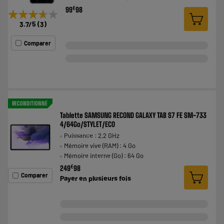
€
99
98
★★★★★
★★★★★
3.7
/5
(
3
)
Comparer
RECONDITIONNÉ
Tablette SAMSUNG RECOND GALAXY TAB S7 FE SM-733
4/64Go/STYLET/ECO
Puissance : 2,2 GHz
Mémoire vive (RAM) : 4 Go
Mémoire interne (Go) : 64 Go
€
249
98
Comparer
Payer en
plusieurs fois