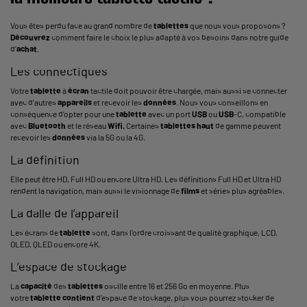
Vous êtes perdu face au grand nombre de
tablettes
que nous vous proposons ?
Découvrez
comment faire le choix le plus adapté à vos besoins dans notre guide
d’
achat
.
Les connectiques
Votre
tablette
à
écran
tactile doit pouvoir être chargée, mais aussi se connecter
avec d’autres
appareils
et recevoir les
données
. Nous vous conseillons en
conséquence d’opter pour une
tablette
avec un port
USB
ou
USB
-C, compatible
avec
Bluetooth
et le réseau
Wifi.
Certaines
tablettes
haut
de gamme peuvent
recevoir les
données
via la 5G ou la 4G.
La définition
Elle peut être HD, Full HD ou encore Ultra HD. Les définitions Full HD et Ultra HD
rendent la navigation, mais aussi le visionnage de
films
et séries plus agréables.
La dalle de l’appareil
Les écrans de
tablette
sont, dans l’ordre croissant de qualité graphique, LCD,
OLED, QLED ou encore 4K.
L’espace de stockage
La
capacité
des
tablettes
oscille entre 16 et 256 Go en moyenne. Plus
votre
tablette
contient
d’espace de stockage, plus vous pourrez stocker de