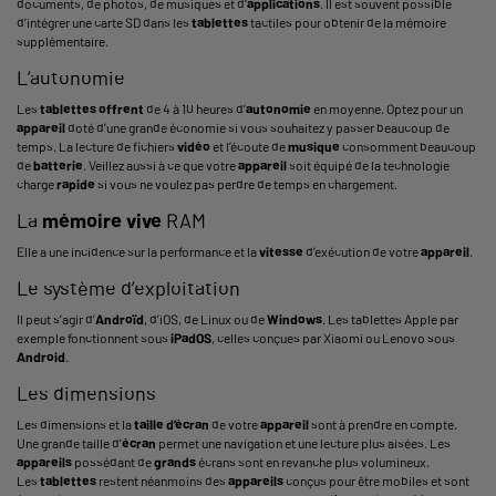
documents, de photos, de musiques et d’
applications
. Il est souvent possible
d’intégrer une carte SD dans les
tablettes
tactiles pour obtenir de la mémoire
supplémentaire.
L’autonomie
Les
tablettes
offrent
de 4 à 10 heures d’
autonomie
en moyenne. Optez pour un
appareil
doté d’une grande économie si vous souhaitez y passer beaucoup de
temps. La lecture de fichiers
vidéo
et l’écoute de
musique
consomment beaucoup
de
batterie
. Veillez aussi à ce que votre
appareil
soit équipé de la technologie
charge
rapide
si vous ne voulez pas perdre de temps en chargement.
La
mémoire vive
RAM
Elle a une incidence sur la performance et la
vitesse
d’exécution de votre
appareil
.
Le système d’exploitation
Il peut s’agir d’
Androïd
, d’iOS, de Linux ou de
Windows
. Les tablettes Apple par
exemple fonctionnent sous
iPadOS
, celles conçues par Xiaomi ou Lenovo sous
Android
.
Les dimensions
Les dimensions et la
taille d’
écran
de votre
appareil
sont à prendre en compte.
Une grande taille d’
écran
permet une navigation et une lecture plus aisées. Les
appareils
possédant de
grands
écrans sont en revanche plus volumineux.
Les
tablettes
restent néanmoins des
appareils
conçus pour être mobiles et sont