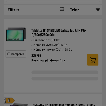
Filtrer
Trier
Tablette 11" SAMSUNG Galaxy Tab A11+ Wi-
fi/6Go/128Go Gris
Puissance : 2,5 GHz
Mémoire vive (RAM) : 6 Go
Mémoire interne (Go) : 128 Go
Comparer
€
239
98
Payer en
plusieurs fois
A
E
G
Tablette 11" LENOVO IDEA TAB 8Go/ 128Go, 2,5K +