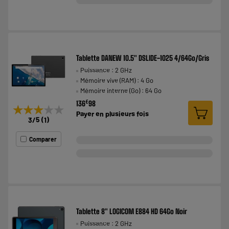
Tablette DANEW 10.5" DSLIDE-1025 4/64Go/Gris
Puissance : 2 GHz
Mémoire vive (RAM) : 4 Go
Mémoire interne (Go) : 64 Go
€
136
98
★★★★★
★★★★★
Payer en
plusieurs fois
3
/5
(
1
)
Comparer
Tablette 8" LOGICOM E884 HD 64Go Noir
Puissance : 2 GHz