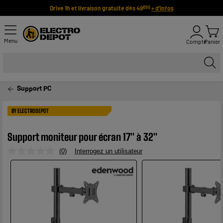
Drive 1h et livraison gratuite dès 49
+ d'infos
€90
Menu
Compte
Panier
Support PC
BY ELECTRODEPOT
Support moniteur pour écran 17" à 32"
(0)
Interrogez un utilisateur
Aucune
valeur
de
notation.
Lien
sur
la
même
page.