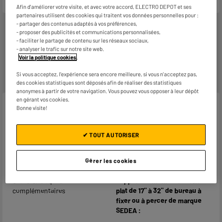
Afin d'améliorer votre visite, et avec votre accord, ELECTRO DEPOT et ses
partenaires utilisent des cookies qui traitent vos données personnelles pour :
- partager des contenus adaptés à vos préférences,
- proposer des publicités et communications personnalisées,
- faciliter le partage de contenu sur les réseaux sociaux,
- analyser le trafic sur notre site web.
Garantie :
2 ans
Voir la politique cookies
.
Jusqu'en
août 2028
Pièces et main d'oeuvre
Si vous acceptez, l'expérience sera encore meilleure, si vous n'acceptez pas,
des cookies statistiques sont déposés afin de réaliser des statistiques
anonymes à partir de votre navigation. Vous pouvez vous opposer à leur dépôt
en gérant vos cookies.
Caractéristiques
Bonne visite!
Marque
EDENWOOD
✔ TOUT AUTORISER
Format max. supporté
32"
Gérer les cookies
Dimensions colis
H 10 cm x L 13 cm x P 42,5 cm
Caractéristiques
Support de moniteur écran
complémentaires
plat de 17" à 32" de bureau à
fixer ou à percer de marque
SEDEA :