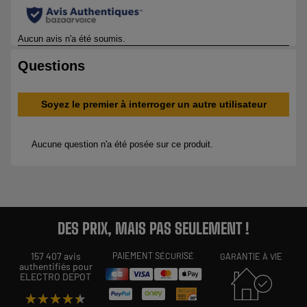
DES PRIX, MAIS PAS SEULEMENT !
157 407 avis
PAIEMENT SÉCURISÉ
GARANTIE À VIE
authentifiés pour
ELECTRO DEPOT
★★★★★
★★★★★