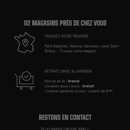
112 MAGASINS PRÈS DE CHEZ VOUS
TROUVEZ VOTRE MAGASIN
Paris Bagnolet,
Valence,
Varennes,
Laval,
Saint-
Brieuc
...
Trouvez votre magasin
RETRAIT, DRIVE & LIVRAISON
Retrait en 1h :
Gratuit
Livraison sous 4 jours :
Gratuit
Livraison garantie ce jour : à partir de 9
€90
RESTONS EN CONTACT
TÉLÉCHARGEZ NOTRE APPLI !