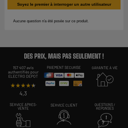
DES PRIX, MAIS PAS SEULEMENT !
157 407 avis
PAIEMENT SÉCURISÉ
GARANTIE À VIE
authentifiés pour
ELECTRO DEPOT
★★★★★
★★★★★
4,3
SERVICE APRÈS-
QUESTIONS /
SERVICE CLIENT
VENTE
RÉPONSES