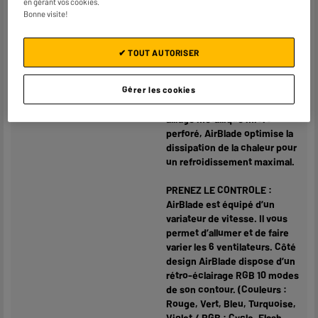
en gérant vos cookies.
Bonne visite!
Caractéristiques
REFROIDISSEMENT OPTIMAL :
complémentaires
6 ventilateurs LED Bleu
silencieux refroidissent
✔ TOUT AUTORISER
rapidement votre PC portable
pour des sessions de jeu
Gérer les cookies
toujours plus intensives !
Grâce à son revêtement en
alliage métallique micro-
perforé, AirBlade optimise la
dissipation de la chaleur pour
un refroidissement maximal.
PRENEZ LE CONTROLE :
AirBlade est équipé d’un
variateur de vitesse. Il vous
permet d’allumer et de faire
varier les 6 ventilateurs. Côté
design AirBlade dispose d’un
rétro-éclairage RGB 10 modes
de son contour. (Couleurs :
Rouge, Vert, Bleu, Turquoise,
Violet / RGB : Cycle, Flash,