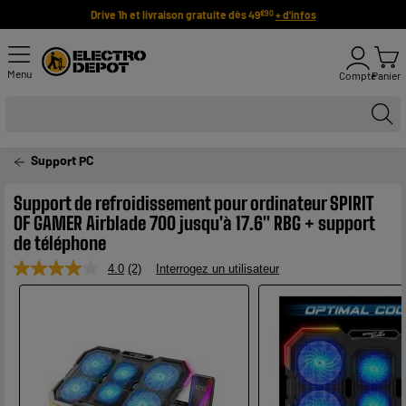
Drive 1h et livraison gratuite dès 49
+ d'infos
€90
Menu
Compte
Panier
Support PC
Support de refroidissement pour ordinateur SPIRIT
OF GAMER Airblade 700 jusqu'à 17.6" RBG + support
de téléphone
4.0
(2)
Interrogez un utilisateur
Lire
2
avis.
Lien
sur
la
même
page.