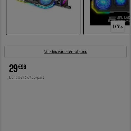
1/7
Voir les caractéristiques
29
€
96
0
€
13
Dont