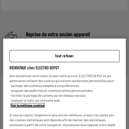
Reprise de votre ancien appareil
Nous reprenons
gratuitement
votre ancien appareil.
En savoir +
Tout refuser
Garantie :
2 ans
Jusqu'en
août 2028
BIENVENUE chez ELECTRO DEPOT
Afin d'améliorer votre visite, et avec votre accord, ELECTRO DEPOT et ses
partenaires utilisent des cookies qui traitent vos données personnelles pour :
Caractéristiques
- partager des contenus adaptés à vos préférences,
- proposer des publicités et communications personnalisées,
Marque
SPIRIT OF GAMER
- faciliter le partage de contenu sur les réseaux sociaux,
- analyser le trafic sur notre site web.
Voir la politique cookies
.
Format max. supporté
17"
Si vous acceptez, l'expérience sera encore meilleure, si vous n'acceptez pas,
Dimensions produit
H 26 cm x L 40 cm x P 3,5 cm
des cookies statistiques sont déposés afin de réaliser des statistiques
anonymes à partir de votre navigation. Vous pouvez vous opposer à leur dépôt
Dimensions colis
H 41 cm x L 30 cm x P 4 cm