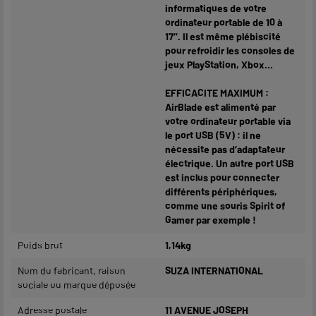
informatiques de votre
ordinateur portable de 10 à
17’’. Il est même plébiscité
pour refroidir les consoles de
jeux PlayStation, Xbox…
EFFICACITE MAXIMUM :
AirBlade est alimenté par
votre ordinateur portable via
le port USB (5V) : il ne
nécessite pas d’adaptateur
électrique. Un autre port USB
est inclus pour connecter
différents périphériques,
comme une souris Spirit of
Gamer par exemple !
Poids brut
1,14kg
Nom du fabricant, raison
SUZA INTERNATIONAL
sociale ou marque déposée
Adresse postale
11 AVENUE JOSEPH