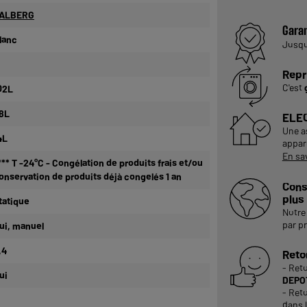
ALBERG
Garan
lanc
Jusq
Repr
C'est
02L
8L
ELE
Une a
4L
appare
En sa
*** T -24°C - Congélation de produits frais et/ou
onservation de produits déjà congelés 1 an
Cons
plus
tatique
Notre 
par p
ui, manuel
,4
Reto
- Ret
ui
DEPOT
- Reto
dans 