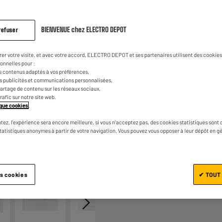
sur
la
14
€
68
Dont
même
Fiche d'information sur le produit
page.
BIENVENUE chez ELECTRO DEPOT
refuser
rer votre visite, et avec votre accord, ELECTRO DEPOT et ses partenaires utilisent des cookies 
onnelles pour :
s contenus adaptés à vos préférences,
es publicités et communications personnalisées,
e partage de contenu sur les réseaux sociaux,
trafic sur notre site web.
tique cookies
.
tez, l'expérience sera encore meilleure, si vous n'acceptez pas, des cookies statistiques sont 
Ajouter au panier
statistiques anonymes à partir de votre navigation. Vous pouvez vous opposer à leur dépôt en g
1/8
es cookies
✔ TOUT