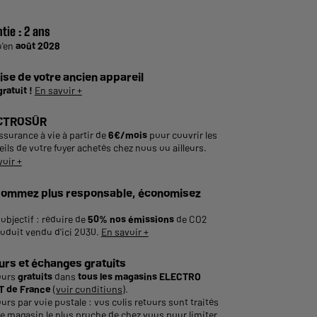
tie :
2 ans
u'en
août 2028
ise de votre ancien appareil
gratuit !
En savoir +
CTROSÛR
ssurance à vie à partir de
6€/mois
pour couvrir les
ils de votre foyer achetés chez nous ou ailleurs.
voir +
ommez plus responsable, économisez
objectif : réduire de
50% nos émissions
de CO2
roduit vendu d'ici 2030.
En savoir +
urs et échanges gratuits
ours
gratuits
dans
tous les magasins ELECTRO
 de France
(
voir conditions
).
urs par voie postale : vos colis retours sont traités
le magasin le plus proche de chez vous pour limiter