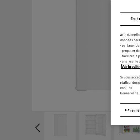
Tout 
Afin d'amélio
données pers
- partager de
- proposer d
- faciliter l
- analyser le 
Voir la poli
Si vous accep
réaliser des 
cookies.
Bonne visite!
Gérer l