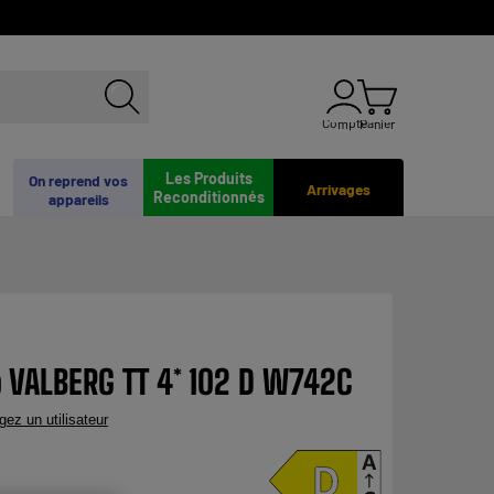
Compte
Panier
Les Produits
On reprend vos
Arrivages
Reconditionnés
appareils
p VALBERG TT 4* 102 D W742C
gez un utilisateur