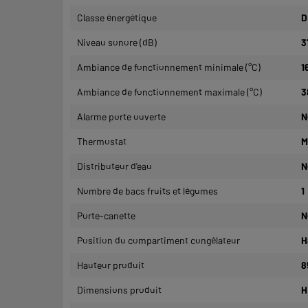
Classe énergétique
D
Niveau sonore (dB)
3
Ambiance de fonctionnement minimale (°C)
1
Ambiance de fonctionnement maximale (°C)
3
Alarme porte ouverte
N
Thermostat
M
Distributeur d'eau
N
Nombre de bacs fruits et légumes
1
Porte-canette
N
Position du compartiment congélateur
H
Hauteur produit
8
Dimensions produit
H