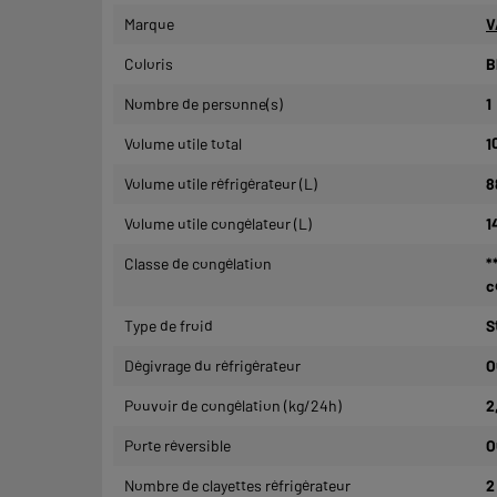
Marque
V
Coloris
B
Nombre de personne(s)
1
Volume utile total
1
Volume utile réfrigérateur (L)
8
Volume utile congélateur (L)
1
Classe de congélation
*
c
Type de froid
S
Dégivrage du réfrigérateur
O
Pouvoir de congélation (kg/24h)
2
Porte réversible
O
Nombre de clayettes réfrigérateur
2