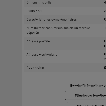
Dimensions colis
H
Poids brut
2
Caractéristiques complémentaires
R
Nom du fabricant, raison sociale ou marque
E
déposée
Adresse postale
1
T
Adresse électronique
P
R
Code article
1
Besoin d'informations 
Télécharger la notic