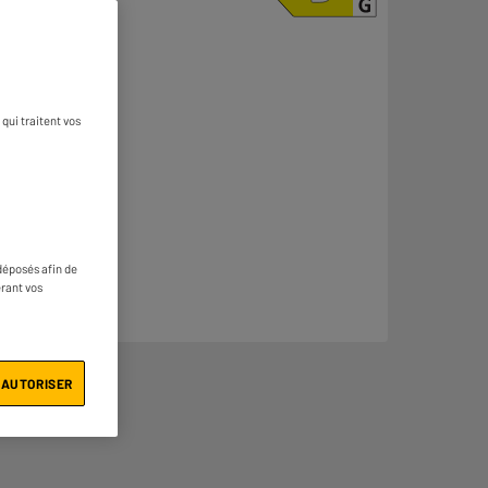
qui traitent vos
déposés afin de
érant vos
 AUTORISER