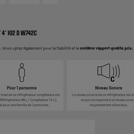
T 4* 102 D W742C
 Vous optez également pour la fiabilité et le
meilleur rapport qualité prix.
Pour 1 personne
Niveau Sonore
total de ce réfrigérateur congélateur est
Le niveau sonore de ce réfrigérateur est d
(Réfrigérateur 88 L / Congélateur 14 L),
ce qui correspond à un niveau sono
al pour une famille de 1 personne.
moyennement silencieux.