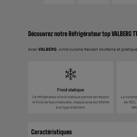
Découvrez notre Réfrigérateur top VALBERG T
Avec
VALBERG
, votre cuisine devient moderne et pratique.
Froid statique
Ce réfrigérateur à froid statique permet de répartir
Le volume 
le froid de façon naturelle, chaque zone est dédiée
de 102 L 
à un type d'aliment.
idé
Caractéristiques