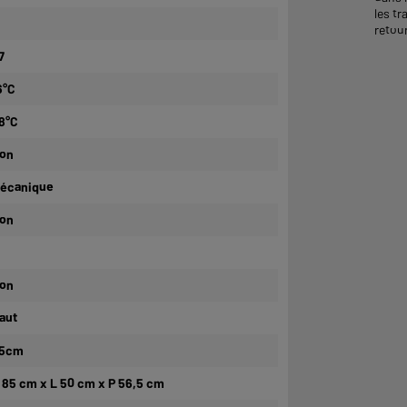
les tr
retour
7
6°C
8°C
on
écanique
on
on
aut
5cm
 85 cm x L 50 cm x P 56,5 cm