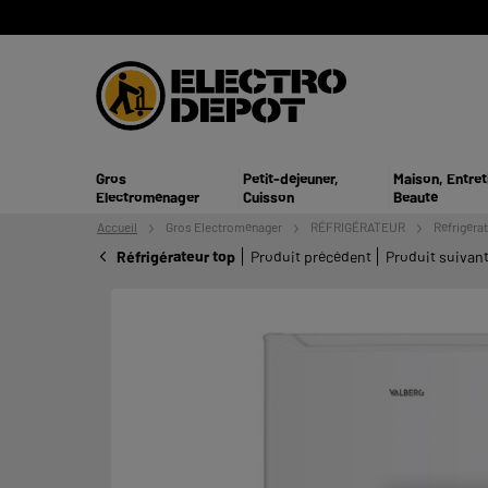
Gros
Petit-déjeuner,
Maison, Entret
Electroménager
Cuisson
Beauté
Accueil
Gros
Electroménager
RÉFRIGÉRATEUR
Réfrigéra
Réfrigérateur top
Produit précédent
Produit suivan