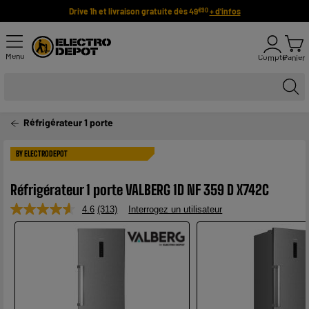
Drive 1h et livraison gratuite dès 49
+ d'infos
€90
Menu
Compte
Panier
Réfrigérateur 1 porte
BY ELECTRODEPOT
Réfrigérateur 1 porte VALBERG 1D NF 359 D X742C
4.6
(313)
Interrogez un utilisateur
Lire
313
avis.
Lien
sur
la
même
page.