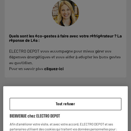
Quels sont les éco-gestes à faire avec votre réfrigérateur ? La
réponse de Léa :
ELECTRO DEPOT vous accompagne pour mieux gérer vos
dépenses énergétiques et vous aider à adopter les bons gestes
au quotidien.
Pour en savoir plus
cliquez-ici
Garantie :
2 ans
Tout refuser
Jusqu'en
août 2028
Pièces, main d'oeuvre et déplacement à domicile.
BIENVENUE chez ELECTRO DEPOT
Afin d'améliorer votre visite, et avec votre accord, ELECTRO DEPOT et ses
Reprise de votre ancien appareil
partenaires utilisent des cookies qui traitent vos données personnelles pour :