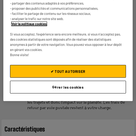
C'est
gratuit !
En savoir +
- partager des contenus adaptés à vos préférences,
- proposer des publicités et communications personnalisées,
ELECTROSÛR
- faciliter le partage de contenu sur les réseaux sociaux,
- analyser le trafic sur notre site web.
Une assurance à vie à partir de
6€/mois
pour couvrir les
Voir la politique cookies
.
appareils de votre foyer achetés chez nous ou ailleurs.
En savoir +
Si vous acceptez, l'expérience sera encore meilleure, si vous n'acceptez pas,
des cookies statistiques sont déposés afin de réaliser des statistiques
Consommez plus responsable, économisez
anonymes à partir de votre navigation. Vous pouvez vous opposer à leur dépôt
plus
en gérant vos cookies.
Bonne visite!
Notre objectif : réduire de
50% nos émissions
de CO2
par produit vendu d'ici 2030.
En savoir +
✔ TOUT AUTORISER
Retours et échanges gratuits
- Retours
gratuits
dans
tous les magasins ELECTRO
DEPOT de France
(
voir conditions
).
Gérer les cookies
- Retours par voie postale : vos colis retours sont traités
dans le magasin le plus proche de chez vous pour limiter
les trajets et donc l’impact sur la planète. Les frais de
retour par voie postale restent à votre charge.
Caractéristiques