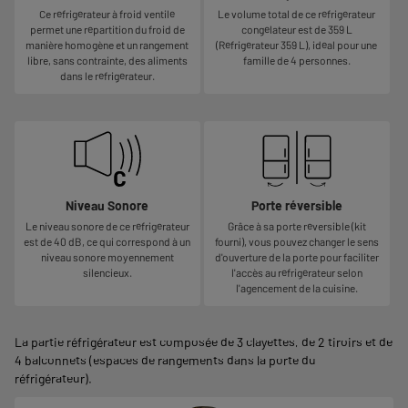
Ce réfrigérateur à froid ventilé
Le volume total de ce réfrigérateur
permet une répartition du froid de
congélateur est de 359 L
manière homogène et un rangement
(Réfrigérateur 359 L), idéal pour une
libre, sans contrainte, des aliments
famille de 4 personnes.
dans le réfrigérateur.
Niveau Sonore
Porte réversible
Le niveau sonore de ce réfrigérateur
Grâce à sa porte réversible (kit
est de 40 dB, ce qui correspond à un
fourni), vous pouvez changer le sens
niveau sonore moyennement
d'ouverture de la porte pour faciliter
silencieux.
l'accès au réfrigérateur selon
l'agencement de la cuisine.
La partie réfrigérateur est composée de 3 clayettes, de 2 tiroirs et de
4 balconnets (espaces de rangements dans la porte du
réfrigérateur).