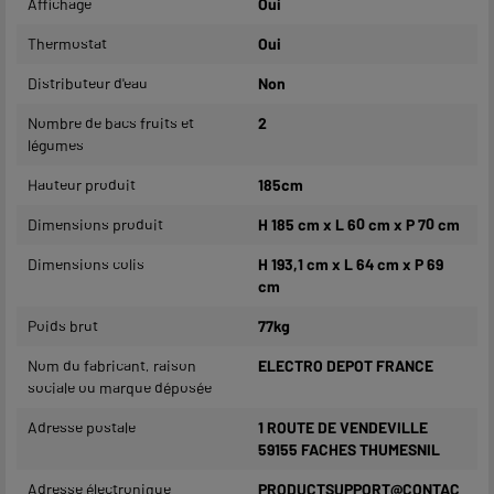
Affichage
Oui
Thermostat
Oui
Distributeur d'eau
Non
Nombre de bacs fruits et
2
légumes
Hauteur produit
185cm
Dimensions produit
H 185 cm x L 60 cm x P 70 cm
Dimensions colis
H 193,1 cm x L 64 cm x P 69
cm
Poids brut
77kg
Nom du fabricant, raison
ELECTRO DEPOT FRANCE
sociale ou marque déposée
Adresse postale
1 ROUTE DE VENDEVILLE
59155 FACHES THUMESNIL
Adresse électronique
PRODUCTSUPPORT@CONTAC