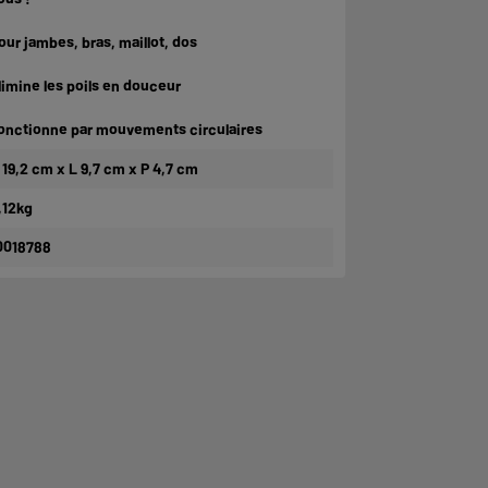
our jambes, bras, maillot, dos
limine les poils en douceur
onctionne par mouvements circulaires
 19,2 cm x L 9,7 cm x P 4,7 cm
,12kg
0018788