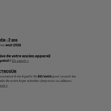
tie :
2 ans
u'en
août 2028
ise de votre ancien appareil
gratuit !
En savoir +
CTROSÛR
ssurance à vie à partir de
6€/mois
pour couvrir les
ils de votre foyer achetés chez nous ou ailleurs.
voir +