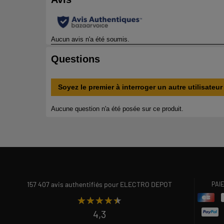
157 407 avis authentifiés pour ELECTRO DEPOT
PAI
★★★★★
★★★★★
4,3