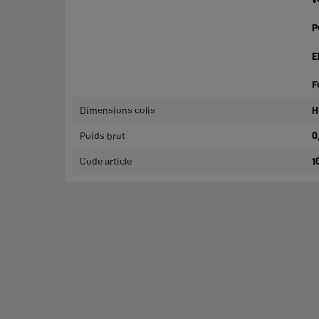
P
E
F
Dimensions colis
H
Poids brut
0
Code article
1