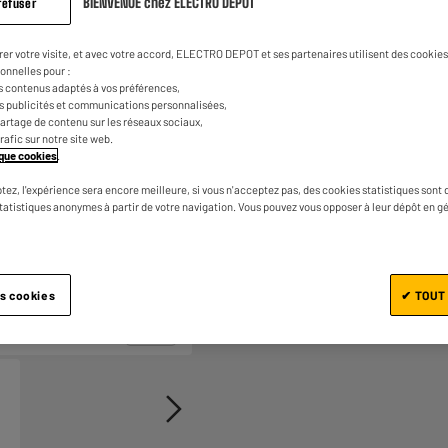
BIENVENUE chez ELECTRO DEPOT
refuser
la
même
page.
rer votre visite, et avec votre accord, ELECTRO DEPOT et ses partenaires utilisent des cookies 
onnelles pour :
s contenus adaptés à vos préférences,
es publicités et communications personnalisées,
e partage de contenu sur les réseaux sociaux,
trafic sur notre site web.
tique cookies
.
tez, l'expérience sera encore meilleure, si vous n'acceptez pas, des cookies statistiques sont 
Ajouter au panier
statistiques anonymes à partir de votre navigation. Vous pouvez vous opposer à leur dépôt en g
es cookies
✔ TOUT
1/3