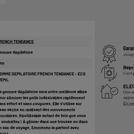
RENCH TENDANCE
Garan
omme dépilatoire
Jusq
on
Repr
C'est
OMME DEPILATOIRE FRENCH TENDANCE - ECO
'EPIL
ELE
a gomme dépilatoire sera votre meilleure alliée
Une a
appare
our éliminer les poils indésirables rapidement
En sa
ans effort et sans coupures. Elle s’utilise sur
eau sèche en réalisant des mouvements
irculaires. Réutilisable autant de fois que vous
e souhaitez ! À glisser dans une trousse ou dans
n sac de voyage. Emmenez-la partout avec
ous !