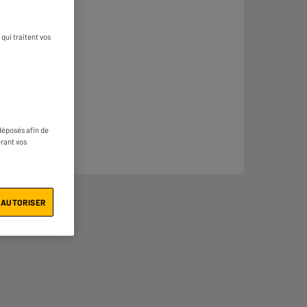
qui traitent vos
déposés afin de
érant vos
 AUTORISER