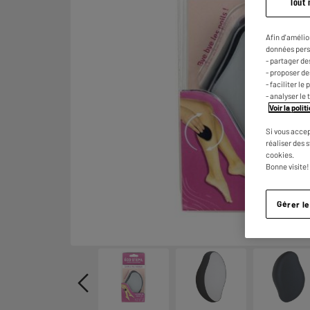
Tout 
Afin d'amélio
données pers
- partager de
- proposer d
- faciliter l
- analyser le 
Voir la poli
Si vous accep
réaliser des 
cookies.
Bonne visite!
Gérer l