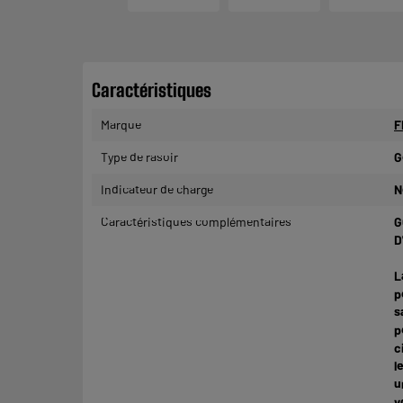
Caractéristiques
Marque
F
Type de rasoir
G
Indicateur de charge
N
Caractéristiques complémentaires
G
D
L
p
s
p
c
l
u
v