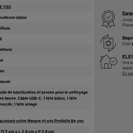
E YOU
Garan
ondeuse bikini
Jusq
Pièce
50min
Repr
,5
C'est
atterie
ELE
ui
Une a
appare
on
En sa
anuel
uile de lubrification et brosse pour le nettoyage
es lames, Câble USB-C, 1 tête bikini, 1 tête
ourcils, 1 tête visage
écouvrir notre Marque et nos Produits Be you
 17,3 cm x L 2,9 cm x P 2,9 cm