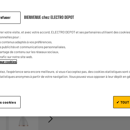
BIENVENUE chez ELECTRO DEPOT
refuser
rer votre visite, et avec votre accord, ELECTRO DEPOT et ses partenaires utilisent des cookies 
onnelles pour :
s contenus adaptés à vos préférences,
es publicités et communications personnalisées,
Ajouter au panier
e partage de contenu sur les réseaux sociaux,
trafic sur notre site web.
tique cookies
.
tez, l'expérience sera encore meilleure, si vous n'acceptez pas, des cookies statistiques sont 
statistiques anonymes à partir de votre navigation. Vous pouvez vous opposer à leur dépôt en g
1/4
es cookies
✔ TOUT