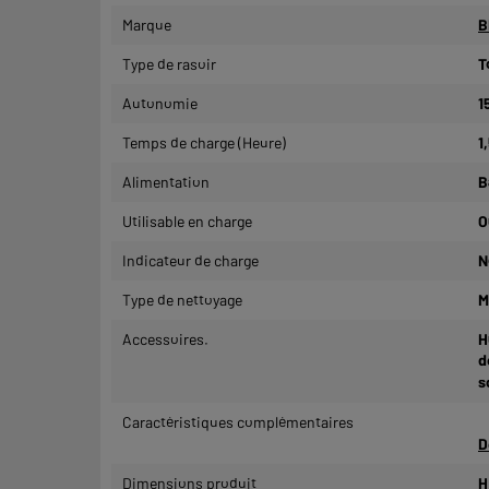
Marque
B
Type de rasoir
T
Autonomie
1
Temps de charge (Heure)
1
Alimentation
B
Utilisable en charge
O
Indicateur de charge
N
Type de nettoyage
M
Accessoires.
H
d
s
Caractéristiques complémentaires
D
Dimensions produit
H