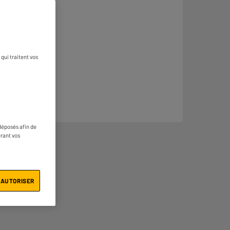
qui traitent vos
déposés afin de
érant vos
 AUTORISER