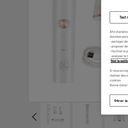
Tout 
Afin d'amélio
données pers
- partager de
- proposer d
- faciliter l
- analyser le 
Voir la poli
Si vous accep
réaliser des 
cookies.
Bonne visite!
Gérer l