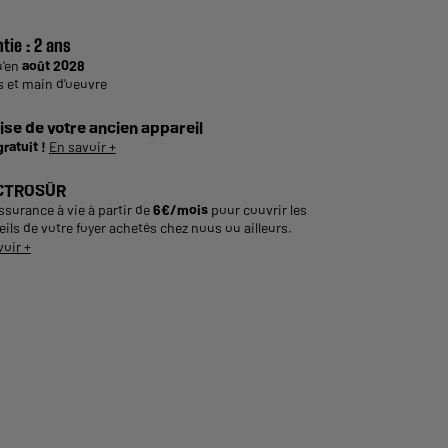
tie :
2 ans
u'en
août 2028
s et main d'oeuvre
ise de votre ancien appareil
gratuit !
En savoir +
CTROSÛR
ssurance à vie à partir de
6€/mois
pour couvrir les
ils de votre foyer achetés chez nous ou ailleurs.
voir +