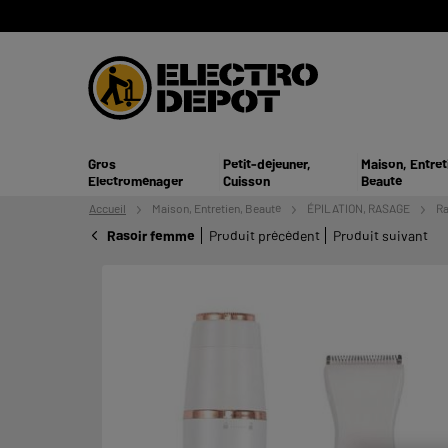
Gros
Petit-déjeuner,
Maison, Entret
Electroménager
Cuisson
Beauté
Accueil
Maison, Entretien,
Beauté
ÉPILATION, RASAGE
Ra
Rasoir femme
Produit précédent
Produit suivant