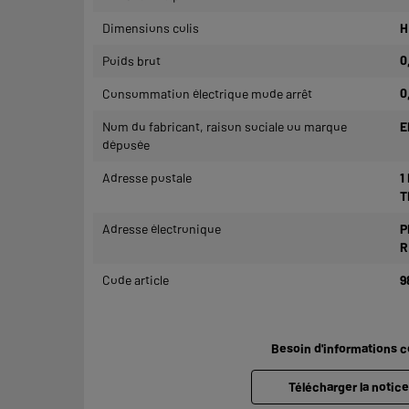
Dimensions colis
H
Poids brut
0
Consommation électrique mode arrêt
0
Nom du fabricant, raison sociale ou marque
E
déposée
Adresse postale
1
T
Adresse électronique
P
R
Code article
9
Besoin d'informations 
Télécharger la notic