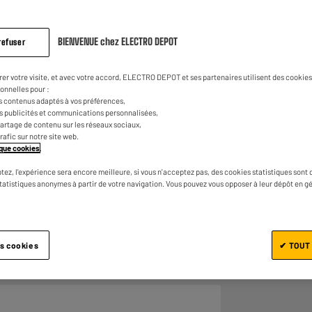
même
page.
BIENVENUE chez ELECTRO DEPOT
refuser
rer votre visite, et avec votre accord, ELECTRO DEPOT et ses partenaires utilisent des cookies 
onnelles pour :
s contenus adaptés à vos préférences,
es publicités et communications personnalisées,
e partage de contenu sur les réseaux sociaux,
Ajouter au panier
trafic sur notre site web.
tique cookies
.
tez, l'expérience sera encore meilleure, si vous n'acceptez pas, des cookies statistiques sont 
statistiques anonymes à partir de votre navigation. Vous pouvez vous opposer à leur dépôt en g
es cookies
✔ TOUT