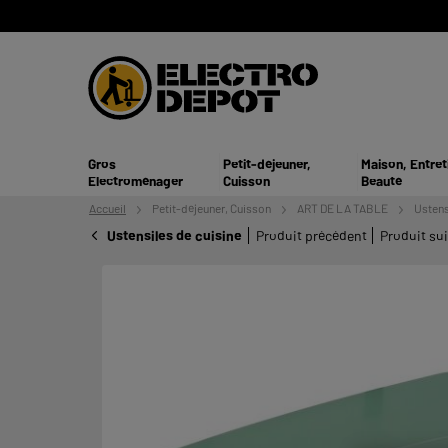
Gros
Petit-déjeuner,
Maison, Entret
Electroménager
Cuisson
Beauté
Accueil
Petit-déjeuner,
Cuisson
ART DE LA TABLE
Ustens
Ustensiles de cuisine
Produit précédent
Produit su