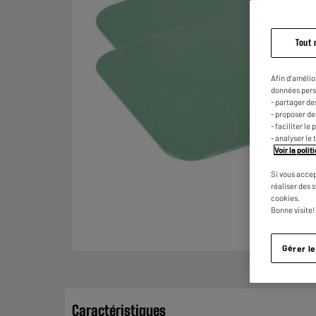
Tout 
Afin d'amélio
données pers
- partager de
- proposer d
- faciliter l
- analyser le 
Voir la poli
Si vous accep
réaliser des 
cookies.
Bonne visite!
Gérer l
Caractéristiques