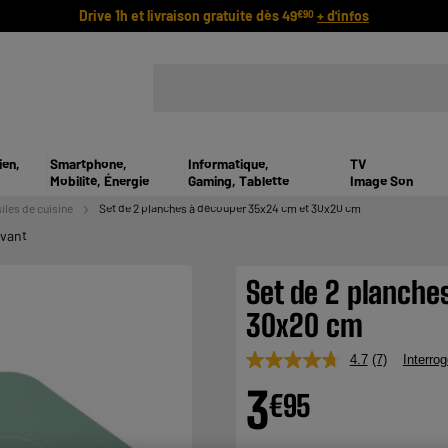
Drive 1h et livraison gratuite dès 49
+ d'infos
€90
ien,
Smartphone,
Informatique,
TV
Mobilité, Énergie
Gaming, Tablette
Image Son
iles de cuisine
Set de 2 planches à découper 35x24 cm et 30x20 cm
ivant
Set de 2 planche
30x20 cm
4.7
(7)
Interrog
Lire
7
3
€
95
avis.
Lien
sur
la