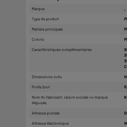
Marque
.
Type de produit
P
Matière principale
P
Coloris
P
Caractéristiques complémentaires
S
3
3
C
Dimensions colis
H
Poids brut
0
Nom du fabricant, raison sociale ou marque
K
déposée
Adresse postale
D
Adresse électronique
I