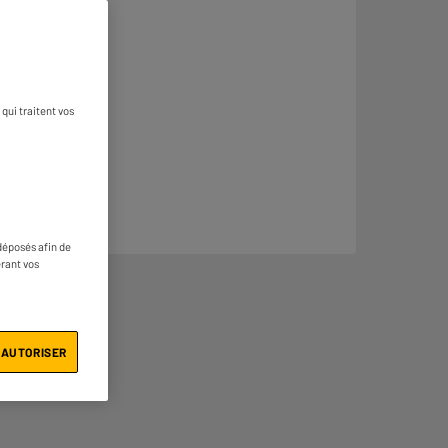
qui traitent vos
déposés afin de
érant vos
 AUTORISER