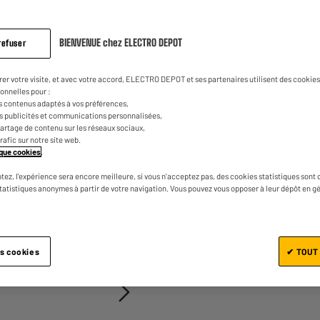
BIENVENUE chez ELECTRO DEPOT
refuser
rer votre visite, et avec votre accord, ELECTRO DEPOT et ses partenaires utilisent des cookies 
onnelles pour :
s contenus adaptés à vos préférences,
Ajouter au panier
es publicités et communications personnalisées,
e partage de contenu sur les réseaux sociaux,
trafic sur notre site web.
tique cookies
.
tez, l'expérience sera encore meilleure, si vous n'acceptez pas, des cookies statistiques sont 
statistiques anonymes à partir de votre navigation. Vous pouvez vous opposer à leur dépôt en g
1/2
es cookies
✔ TOUT