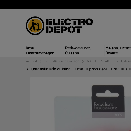
Gros
Petit-déjeuner,
Maison, Entret
Electroménager
Cuisson
Beauté
Accueil
Petit-déjeuner,
Cuisson
ART DE LA TABLE
Ustens
Ustensiles de cuisine
Produit précédent
Produit su