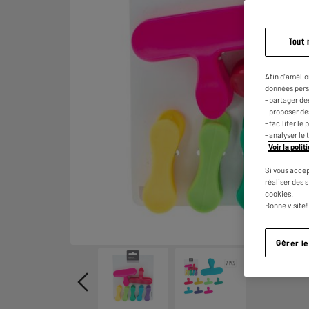
Tout 
Afin d'amélio
données pers
- partager de
- proposer d
- faciliter l
- analyser le 
Voir la poli
Si vous accep
réaliser des 
cookies.
Bonne visite!
Gérer l