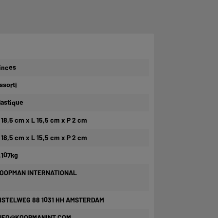
inces
ssorti
lastique
 18,5 cm x L 15,5 cm x P 2 cm
 18,5 cm x L 15,5 cm x P 2 cm
,107kg
OOPMAN INTERNATIONAL
ISTELWEG 88 1031 HH AMSTERDAM
NFO@KOOPMANINT.COM