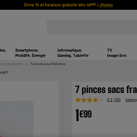
Drive 1h et livraison gratuite dès 49
+ d'infos
€90
ien,
Smartphone,
Informatique,
TV
Mobilité, Énergie
Gaming, Tablette
Image Son
iles de cuisine
7 pinces sacs fraîcheur
ivant
7 pinces sacs fr
4.1
(10)
Interro
Lire
10
1
€
99
avis.
Lien
sur
la
même
page.