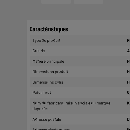
Caractéristiques
Type de produit
P
Coloris
A
Matière principale
P
Dimensions produit
H
Dimensions colis
H
Poids brut
0
Nom du fabricant, raison sociale ou marque
K
déposée
Adresse postale
D
Adresse électronique
I