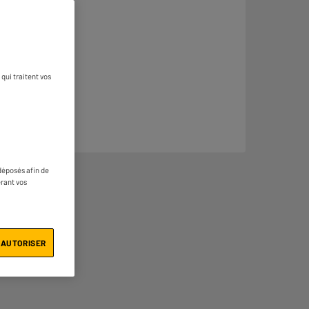
qui traitent vos
déposés afin de
érant vos
 AUTORISER