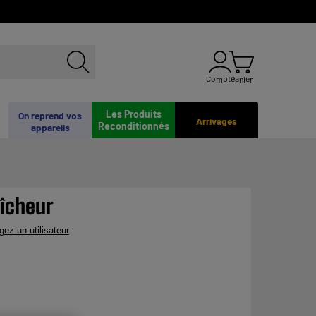
Compte
Panier
Les Produits
On reprend vos
Arrivages
Reconditionnés
appareils
aîcheur
gez un utilisateur