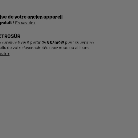
ise de votre ancien appareil
gratuit !
En savoir +
CTROSÛR
ssurance à vie à partir de
6€/mois
pour couvrir les
ils de votre foyer achetés chez nous ou ailleurs.
voir +