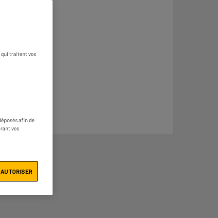
qui traitent vos
déposés afin de
érant vos
 AUTORISER