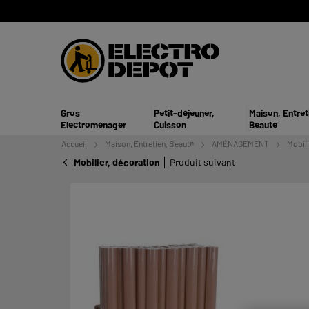
Gros
Petit-déjeuner,
Maison, Entret
Electroménager
Cuisson
Beauté
Accueil
Maison, Entretien,
Beauté
AMÉNAGEMENT
Mobili
Mobilier, décoration
Produit suivant