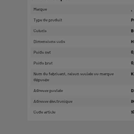
Marque
.
Type de produit
P
Coloris
B
Dimensions colis
H
Poids net
0
Poids brut
0
Nom du fabricant, raison sociale ou marque
K
déposée
Adresse postale
D
Adresse électronique
I
Code article
1