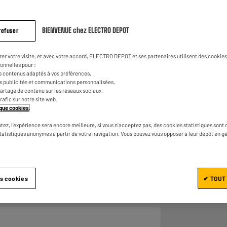
sur
la
même
page.
BIENVENUE chez ELECTRO DEPOT
refuser
rer votre visite, et avec votre accord, ELECTRO DEPOT et ses partenaires utilisent des cookies 
onnelles pour :
s contenus adaptés à vos préférences,
es publicités et communications personnalisées,
e partage de contenu sur les réseaux sociaux,
trafic sur notre site web.
Ajouter au panier
tique cookies
.
tez, l'expérience sera encore meilleure, si vous n'acceptez pas, des cookies statistiques sont 
statistiques anonymes à partir de votre navigation. Vous pouvez vous opposer à leur dépôt en g
es cookies
✔ TOUT