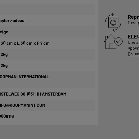
Repr
apier cadeau
C'est
eige
ELE
Une a
 30 cm x L 30 cm x P 7 cm
appare
En sa
,2kg
,2kg
OOPMAN INTERNATIONAL
ISTELWEG 88 1031 HH AMSTERDAM
NFO@KOOPMANINT.COM
0006116