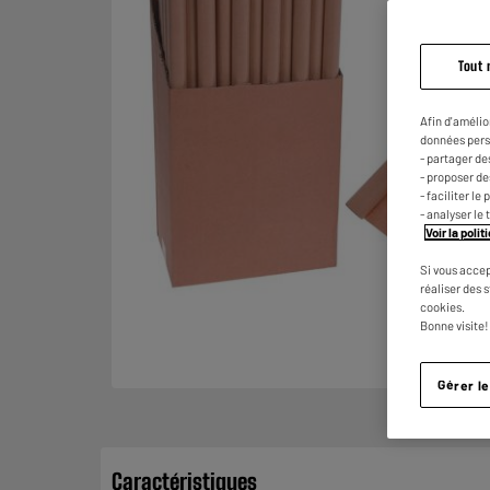
Tout 
Afin d'amélio
données pers
- partager de
- proposer d
- faciliter l
- analyser le 
Voir la poli
Si vous accep
réaliser des 
cookies.
Bonne visite!
Gérer l
Caractéristiques