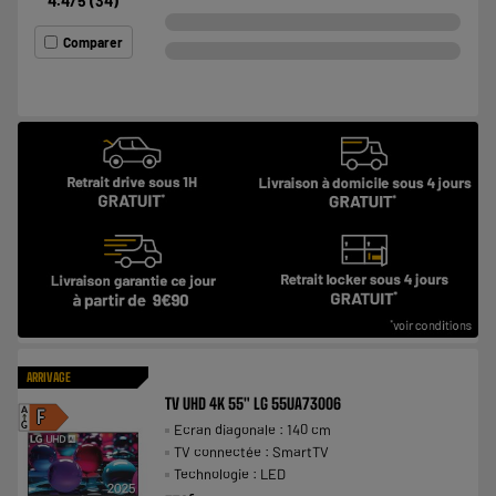
4.4
/5
(
34
)
Comparer
ARRIVAGE
TV UHD 4K 55" LG 55UA73006
A
F
Ecran diagonale : 140 cm
G
TV connectée : SmartTV
Technologie : LED