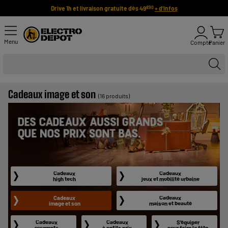
Drive 1h et livraison gratuite dès 49
+ d'infos
€90
Menu
Compte
Panier
Cadeaux image et son
(16 produits)
Cadeaux
Cadeaux
high tech
jeux et mobilité urbaine
Cadeaux
Cadeaux
image et son
maison et beauté
Cadeaux
Cadeaux
S'équiper
gourmets
à petits prix
pour faire la fête