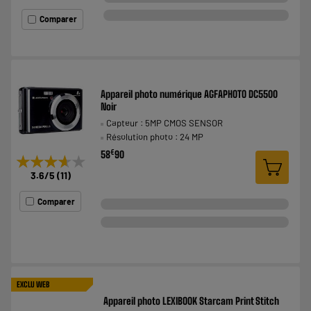
Comparer
Appareil photo numérique AGFAPHOTO DC5500
Noir
Capteur : 5MP CMOS SENSOR
Résolution photo : 24 MP
€
58
90
★★★★★
★★★★★
3.6
/5
(
11
)
Comparer
EXCLU WEB
Appareil photo LEXIBOOK Starcam Print Stitch