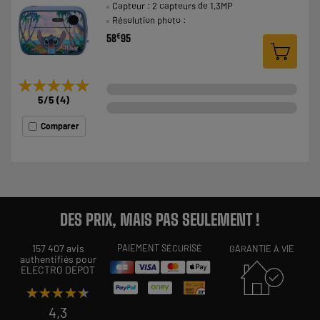
Capteur : 2 capteurs de 1,3MP
Résolution photo :
€
58
95
★★★★★
★★★★★
5
/5
(
4
)
Comparer
DES PRIX, MAIS PAS SEULEMENT !
157 407 avis
PAIEMENT SÉCURISÉ
GARANTIE À VIE
authentifiés pour
ELECTRO DEPOT
★★★★★
★★★★★
4,3