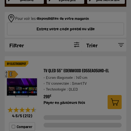
Pour voir les
disponibilités de votre magasin
Entrez votre code postal ou ville
Filtrer
Trier
BY ELECTRODEPOT
TV QLED 55" EDENWOOD ED55EA05UHD-EL
A
E
Ecran diagonale : 140 cm
G
TV connectée : SmartTV
Technologie : QLED
€
299
Payer en
plusieurs fois
★★★★★
★★★★★
4.5
/5
(
212
)
Comparer