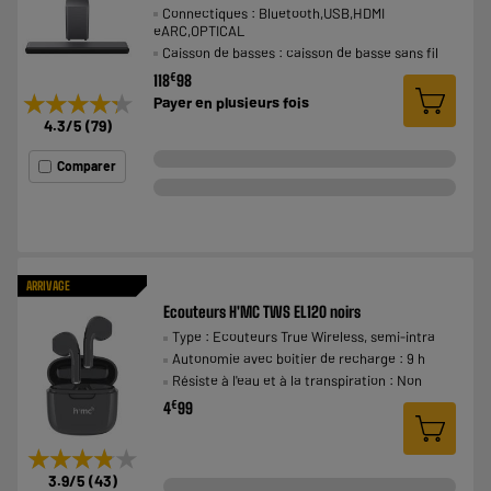
Connectiques : Bluetooth,USB,HDMI
eARC,OPTICAL
Caisson de basses : caisson de basse sans fil
€
118
98
★★★★★
★★★★★
Payer en
plusieurs fois
4.3
/5
(
79
)
Comparer
ARRIVAGE
Ecouteurs H'MC TWS EL120 noirs
Type : Ecouteurs True Wireless, semi-intra
Autonomie avec boitier de recharge : 9 h
Résiste à l'eau et à la transpiration : Non
€
4
99
★★★★★
★★★★★
3.9
/5
(
43
)