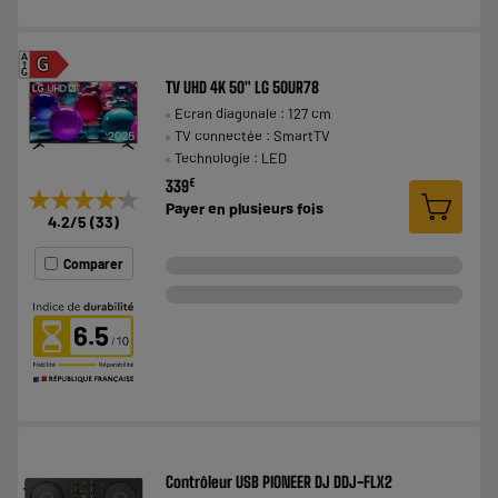
A
G
G
TV UHD 4K 50" LG 50UR78
Ecran diagonale : 127 cm
TV connectée : SmartTV
Technologie : LED
€
339
★★★★★
★★★★★
Payer en
plusieurs fois
4.2
/5
(
33
)
Comparer
6.5
Contrôleur USB PIONEER DJ DDJ-FLX2