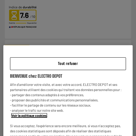
7.6
BY ELECTRODEPOT
TV QLED 65" EDENWOOD ED65EA12UHD-EL
A
E
Ecran diagonale : 165 cm
G
Tout refuser
TV connectée : SmartTV
Technologie : QLED
BIENVENUE chez ELECTRO DEPOT
€
429
Afin d'améliorer votre visite, et avec votre accord, ELECTRO DEPOT et ses
Payer en
plusieurs fois
partenaires utilisent des cookies qui traitent vos données personnelles pour :
★★★★★
★★★★★
- partager des contenus adaptés à vos préférences,
- proposer des publicités et communications personnalisées,
4.3
/5
(
94
)
- faciliter le partage de contenu sur les réseaux sociaux,
- analyser le trafic sur notre site web.
Comparer
Voir la politique cookies
.
Si vous acceptez, l'expérience sera encore meilleure, si vous n'acceptez pas,
7.6
des cookies statistiques sont déposés afin de réaliser des statistiques