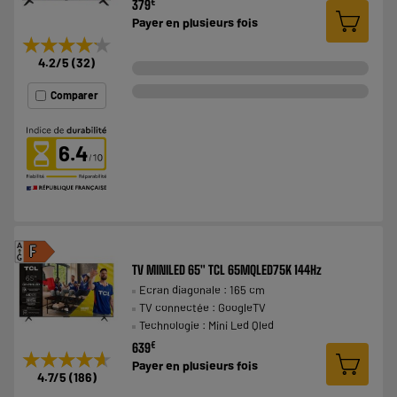
€
379
Payer en
plusieurs fois
★★★★★
★★★★★
4.2
/5
(
32
)
Comparer
6.4
A
F
G
TV MINILED 65" TCL 65MQLED75K 144Hz
Ecran diagonale : 165 cm
TV connectée : GoogleTV
Technologie : Mini Led Qled
€
639
★★★★★
★★★★★
Payer en
plusieurs fois
4.7
/5
(
186
)