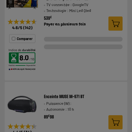
TV connectée : GoogleTV
Technologie : Mini Led Qled
€
539
★★★★★
★★★★★
Payer en
plusieurs fois
4.6
/5
(
142
)
Comparer
8.0
Enceinte MUSE M-971 BT
Puissance (W) :
Autonomie : 10 h
€
89
98
★★★★★
★★★★★