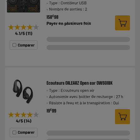
Type : Contôleur USB
Nombre de sorties : 2
€
158
98
Payer en
plusieurs fois
★★★★★
★★★★★
4.1
/5
(
11
)
Comparer
Ecouteurs ON.EARZ Open ear OWS01BK
Type : Ecouteurs open air
Autonomie avec boitier de recharge : 27 h
Résiste à l'eau et à la transpiration : Oui
€
19
99
★★★★★
★★★★★
4
/5
(
14
)
Comparer