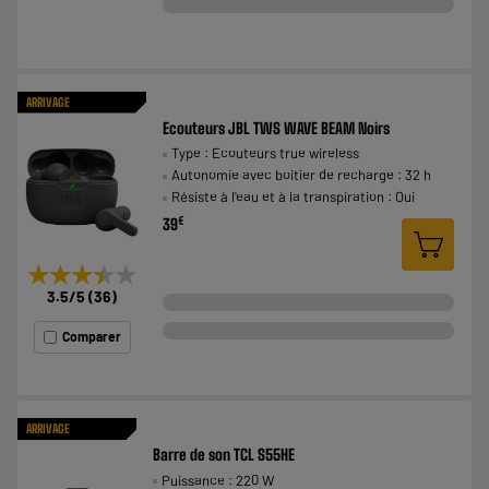
ARRIVAGE
Ecouteurs JBL TWS WAVE BEAM Noirs
Type : Ecouteurs true wireless
Autonomie avec boitier de recharge : 32 h
Résiste à l'eau et à la transpiration : Oui
€
39
★★★★★
★★★★★
3.5
/5
(
36
)
Comparer
ARRIVAGE
Barre de son TCL S55HE
Puissance : 220 W