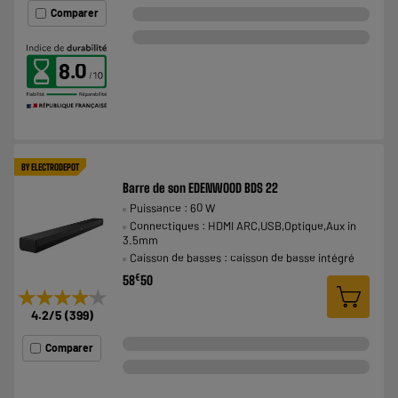
Comparer
8.0
BY ELECTRODEPOT
Barre de son EDENWOOD BDS 22
Puissance : 60 W
Connectiques : HDMI ARC,USB,Optique,Aux in
3.5mm
Caisson de basses : caisson de basse intégré
€
58
50
★★★★★
★★★★★
4.2
/5
(
399
)
Comparer