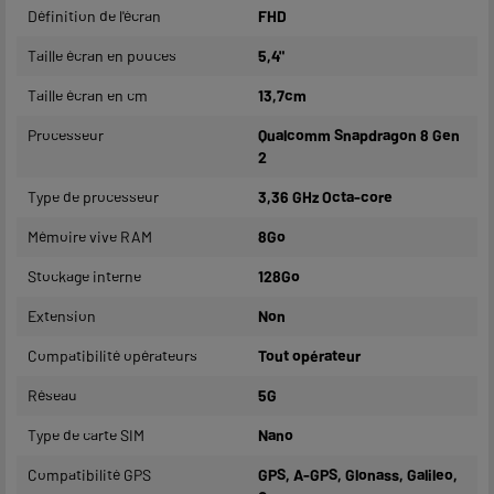
Définition de l'écran
FHD
Taille écran en pouces
5,4"
Taille écran en cm
13,7cm
Processeur
Qualcomm Snapdragon 8 Gen
2
Type de processeur
3,36 GHz Octa-core
Mémoire vive RAM
8Go
Stockage interne
128Go
Extension
Non
Compatibilité opérateurs
Tout opérateur
Réseau
5G
Type de carte SIM
Nano
Compatibilité GPS
GPS, A-GPS, Glonass, Galileo,