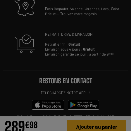
Paris Bagnolet,
Valence,
Varennes,
Laval,
Saint-
Brieuc
...
Trouvez votre magasin
RETRAIT, DRIVE & LIVRAISON
Retrait en 1h :
Gratuit
Livraison sous 4 jours :
Gratuit
Livraison garantie ce jour : à partir de 9
€90
RESTONS EN CONTACT
TÉLÉCHARGEZ NOTRE APPLI !
INSCRIVEZ-VOUS À NOTRE NEWSLETTER PERSONNALISÉE
289
€
98
Ajouter au panier
OK