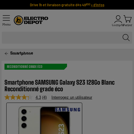
Drive 1h et livraison gratuite dès 49
+ d'infos
€90
Menu
Compte
Panier
Smartphone
RECONDITIONNÉ GRADE ÉCO
Smartphone SAMSUNG Galaxy S23 128Go Blanc
Reconditionné grade éco
4.3
(4)
Interrogez un utilisateur
Lire
4
avis.
Lien
sur
la
même
page.