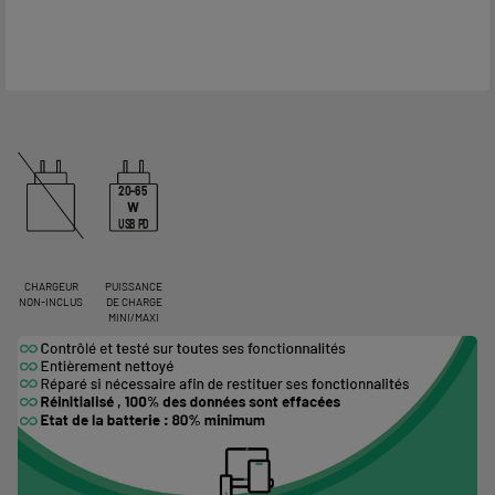
20-65
W
USB PD
CHARGEUR
PUISSANCE
NON-INCLUS
DE CHARGE
MINI/MAXI