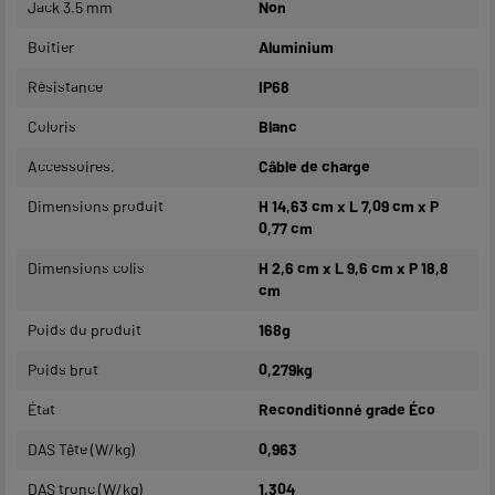
Jack 3.5 mm
Non
Boitier
Aluminium
Résistance
IP68
Coloris
Blanc
Accessoires.
Câble de charge
Dimensions produit
H 14,63 cm x L 7,09 cm x P
0,77 cm
Dimensions colis
H 2,6 cm x L 9,6 cm x P 18,8
cm
Poids du produit
168g
Poids brut
0,279kg
État
Reconditionné grade Éco
DAS Tête (W/kg)
0,963
DAS tronc (W/kg)
1,304