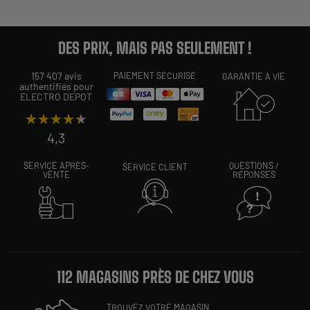
DES PRIX, MAIS PAS SEULEMENT !
157 407 avis
PAIEMENT SÉCURISÉ
GARANTIE À VIE
authentifiés pour
ELECTRO DEPOT
★★★★★
★★★★★
4,3
SERVICE APRÈS-
QUESTIONS /
SERVICE CLIENT
VENTE
RÉPONSES
112 MAGASINS PRÈS DE CHEZ VOUS
TROUVEZ VOTRE MAGASIN