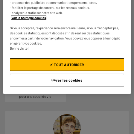
- proposer des publicités et communications personnalisées,
Pour un meilleur confort au
La qualité de la photo dépend du
- faciliter le partage de contenu sur les réseaux sociaux,
quotidien. Jouez confortablement,
capteur principal embarqué par le
- analyser le trafic sur notre site web.
regardez vos films, visionnez vos
smartphone. Plus celui-ci possède
Voir la politique cookies
.
photos, répondez aux emails et lisez
de mégapixels, plus la photo sera
un livre sans froncer les sourcils.
détaillée, avec de belles couleurs.
Si vous acceptez, l'expérience sera encore meilleure, si vous n'acceptez pas,
Chaque capteur possède sa propre
des cookies statistiques sont déposés afin de réaliser des statistiques
fonction : téléobjectif, grand angle,
anonymes à partir de votre navigation. Vous pouvez vous opposer à leur dépôt
macro etc…
en gérant vos cookies.
Bonne visite!
✔ TOUT AUTORISER
Gérer les cookies
Recondtionné en France
Contrôlé et remis en état en France
pour une seconde vie