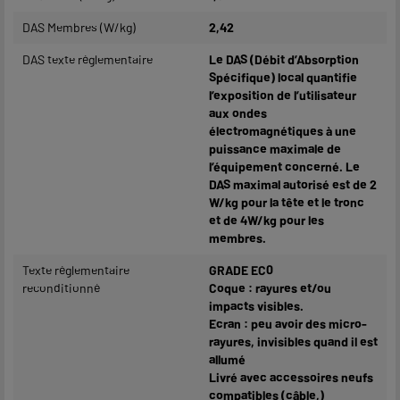
DAS Membres (W/kg)
2,42
DAS texte réglementaire
Le DAS (Débit d’Absorption
Spécifique) local quantifie
l’exposition de l’utilisateur
aux ondes
électromagnétiques à une
puissance maximale de
l’équipement concerné. Le
DAS maximal autorisé est de 2
W/kg pour la tête et le tronc
et de 4W/kg pour les
membres.
Texte réglementaire
GRADE EC0
reconditionné
Coque : rayures et/ou
impacts visibles.
Ecran : peu avoir des micro-
rayures, invisibles quand il est
allumé
Livré avec accessoires neufs
compatibles (câble,)