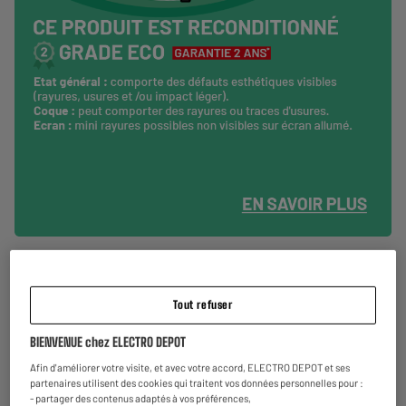
Découvrez le Smartphone SAMSUNG Galaxy S23
128Go Blanc Reconditionné grade éco
Tout refuser
BIENVENUE chez ELECTRO DEPOT
Afin d'améliorer votre visite, et avec votre accord, ELECTRO DEPOT et ses
partenaires utilisent des cookies qui traitent vos données personnelles pour :
- partager des contenus adaptés à vos préférences,
Ecran : 6,1 pouces
Appareil photo : 50+12+10 MP