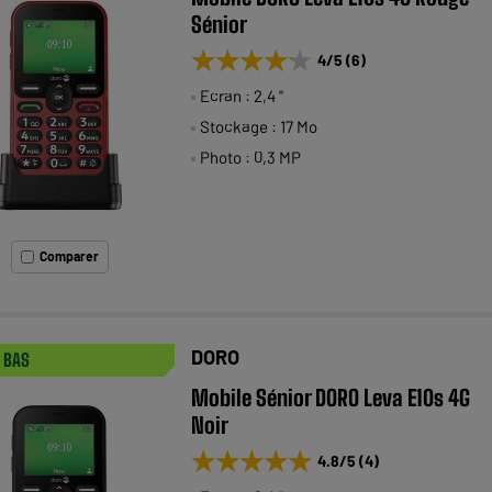
Sénior
★★★★★
★★★★★
4
/5
(
6
)
Ecran : 2,4 "
Stockage : 17 Mo
Photo : 0,3 MP
Comparer
DORO
X BAS
Mobile Sénior DORO Leva E10s 4G
Noir
★★★★★
★★★★★
4.8
/5
(
4
)