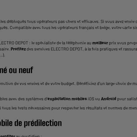
s débloqués tous opérateurs pas chers et efficaces. Si vous avez envie 
és. Compatible avec tous les opérateurs français et belge, votre carte 
ELECTRO DEPOT : le spécialiste de la téléphonie au
meilleur
prix vous prop
saire.
Profitez
des services ELECTRO DEPOT, à la fois pratiques et rassura
.).
né ou neuf
nction de vos envies et de votre budget. Bénéficiez d’un large choix de 
bles avec des systèmes d’
exploitation mobiles
iOS ou
Android
pour satisf
s les tests nécessaires pour respecter les résultats et normes de mention
bile
de prédilection
z
profiter
au quotidien :