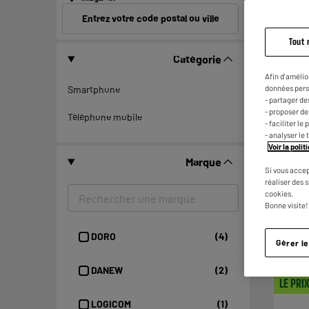
Entrez votre code postal ou ville
Tout 
Catégorie
Afin d'amélio
données pers
Smartphone
- partager de
- proposer d
Téléphone mobile
- faciliter l
- analyser le 
Voir la poli
Marque
Si vous accep
réaliser des 
cookies.
Bonne visite!
DORO
(4)
Gérer l
DANEW
(2)
LE PRI
LOGICOM
(1)