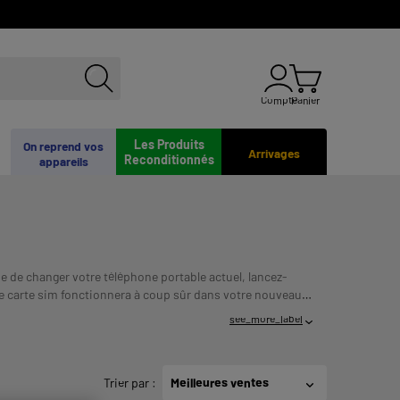
Compte
Panier
Les Produits
On reprend vos
Arrivages
Reconditionnés
appareils
 de changer votre téléphone portable actuel, lancez-
re carte sim fonctionnera à coup sûr dans votre nouveau
ACITES DE REMBOURSEMENT AVANT DE VOUS
see_more_label
Trier par
:
Meilleures ventes