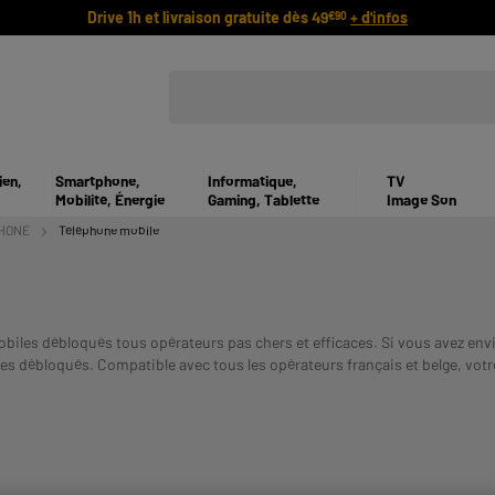
Drive 1h et livraison gratuite dès 49
+ d'infos
€90
ien,
Smartphone,
Informatique,
TV
Mobilité, Énergie
Gaming, Tablette
Image Son
HONE
Téléphone mobile
les débloqués tous opérateurs pas chers et efficaces. Si vous avez envie
s débloqués. Compatible avec tous les opérateurs français et belge, vot
 VOUS ENGAGE ET DOIT ETRE REMBOURSE. VERIFIEZ VOS CAP