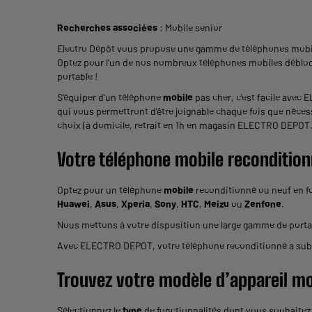
Recherches associées
:
Mobile senior
Electro Dépôt vous propose une gamme de téléphones mobile
Optez pour l'un de nos nombreux téléphones mobiles débloqu
portable !
S'équiper d'un téléphone
mobile
pas cher, c'est facile avec 
qui vous permettront d'être joignable chaque fois que néces
choix (à domicile, retrait en 1h en magasin ELECTRO DEPOT..
Votre téléphone
mobile
recondition
Optez pour un téléphone
mobile
reconditionné ou neuf en fo
Huawei
,
Asus
,
Xperia
,
Sony
,
HTC
,
Meizu
ou
Zenfone
.
Nous mettons à votre disposition une large gamme de porta
Avec ELECTRO DEPOT, votre téléphone reconditionné a subi tou
Trouvez votre modèle d’
appareil mo
Sélectionnez le
type
de fonctionnalités dont vous souhaite