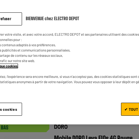
BIENVENUE chez ELECTRO DEPOT
refuser
DORO
rer votre visite, et avec votre accord, ELECTRO DEPOT et ses partenaires utilisent des cookies 
Mobile Sénior DORO Leva 22s 4G
onnelles pour :
Rouge
s contenus adaptés à vos préférences,
es publicités et communications personnalisées,
★★★★★
★★★★★
4
/5
(
30
)
e partage de contenu sur les réseaux sociaux,
trafic sur notre site web.
Ecran : 2,8 "
tique cookies
.
Stockage : 17 Mo
tez, l'expérience sera encore meilleure, si vous n'acceptez pas, des cookies statistiques sont 
statistiques anonymes à partir de votre navigation. Vous pouvez vous opposer à leur dépôt en g
Photo : 0,3 MP
Comparer
es cookies
✔ TOUT
DORO
X BAS
Mobile DORO Leva E10s 4G Rouge