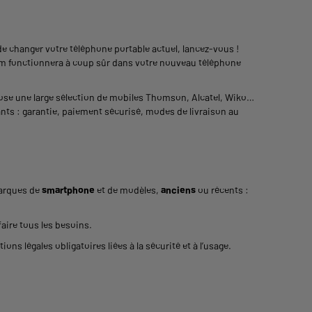
de changer votre
téléphone portable
actuel, lancez-vous !
sim fonctionnera à coup sûr dans votre nouveau téléphone
ose une large sélection de mobiles Thomson, Alcatel, Wiko…
nts : garantie, paiement sécurisé, modes de livraison au
marques de
smartphone
et de modèles,
anciens
ou récents :
aire tous les besoins.
s légales obligatoires liées à la sécurité et à l’usage.