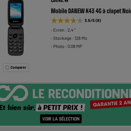
Mobile DANEW K43 4G à clapet Noi
★★★★★
★★★★★
3.5
/5
(
8
)
Ecran : 2,4 "
Stockage : 128 Mo
Photo : 0,08 MP
Comparer