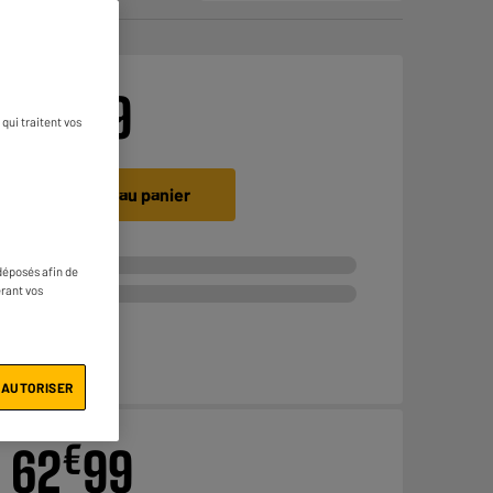
€
76
99
qui traitent vos
Ajouter au panier
déposés afin de
érant vos
 AUTORISER
€
62
99