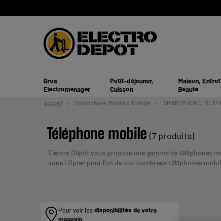
Gros
Petit-déjeuner,
Maison, Entret
Electroménager
Cuisson
Beauté
Accueil
Smartphone,
Mobilité, Énergie
SMARTPHONE, TÉLÉP
Téléphone mobile
(7 produits)
Electro Dépôt vous propose une gamme de téléphones mobi
vous ! Optez pour l'un de nos nombreux téléphones mobile
UN CREDIT
téléphone portable !
Payer en plusieurs fois :
ENGAGER.
Pour voir les
disponibilités de votre
magasin