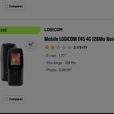
Comparer
LOGICOM
X BAS
Mobile LOGICOM E45 4G 128Mo Noi
★★★★★
★★★★★
2.1
/5
(
7
)
Ecran : 1,77 "
Stockage : 128 Mo
Photo : 0,08 MP
Comparer