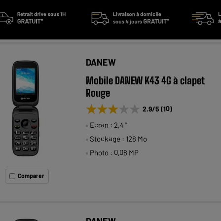
DANEW
Mobile DANEW K43 4G à clapet
Rouge
★★★★★
★★★★★
2.9
/5
(
10
)
Ecran : 2,4 "
Stockage : 128 Mo
Photo : 0,08 MP
Comparer
DANEW