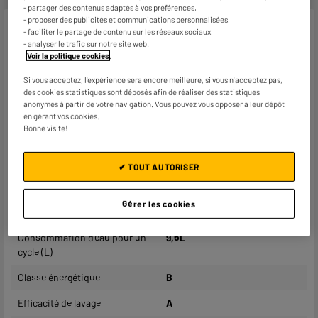
- partager des contenus adaptés à vos préférences,
- proposer des publicités et communications personnalisées,
Caractéristiques
- faciliter le partage de contenu sur les réseaux sociaux,
- analyser le trafic sur notre site web.
Voir la politique cookies
.
Marque
HOTPOINT
Si vous acceptez, l'expérience sera encore meilleure, si vous n'acceptez pas,
Type de pose
Full intégrable
des cookies statistiques sont déposés afin de réaliser des statistiques
anonymes à partir de votre navigation. Vous pouvez vous opposer à leur dépôt
Nombre de couverts
14
en gérant vos cookies.
Bonne visite!
Niveau sonore (dB)
41
Nombre programmes
9
✔ TOUT AUTORISER
Programme différé
Départ différé
Gérer les cookies
Demi-charge
Oui
Consommation d'eau pour un
9,5L
cycle (L)
Classe énergétique
B
Efficacité de lavage
A