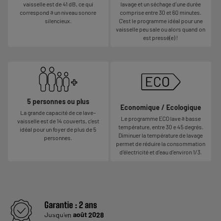
vaisselle est de 41 dB, ce qui
lavage et un séchage d’une durée
correspond à un niveau sonore
comprise entre 30 et 60 minutes.
silencieux.
C’est le programme idéal pour une
vaisselle peu sale ou alors quand on
est pressé(e) !
5 personnes ou plus
Economique / Ecologique
La grande capacité de ce lave–
Le programme ECO lave à basse
vaisselle est de 14 couverts, c'est
température, entre 30 e 45 degrés.
idéal pour un foyer de plus de 5
Diminuer la température de lavage
personnes.
permet de réduire la consommation
d’électricité et d’eau d’environ 1/3.
Garantie :
2 ans
Jusqu'en
août 2028