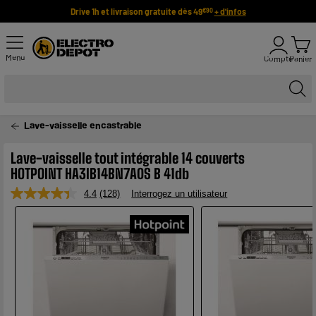
Drive 1h et livraison gratuite dès 49
+ d'infos
€90
Menu
Compte
Panier
Lave-vaisselle encastrable
Lave-vaisselle tout intégrable 14 couverts
HOTPOINT HA3IB14BN7A0S B 41db
4.4
(128)
Interrogez un utilisateur
Lire
128
avis.
Lien
sur
la
même
page.