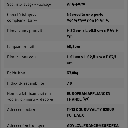
Sécurité lavage - séchage
Anti-Fuite
Caractéristiques
Nécessite une porte
complémentaires
décorative non fournie.
Dimensions produit
H 82 cm x L 59,8 cm x P 55,5
cm
Largeur produit
59,8cm
Dimensions colis
H 91 cm x L 62,5 cm x P 67,5
cm
Poids brut
37,9kg
Indice de réparabilité
7.8
Nom du fabricant, raison
EUROPEAN APPLIANCES
sociale ou marque déposée
FRANCE SAS
Adresse postale
11-13 COURS VALMY 92800
PUTEAUX
Adresse électronique
ADV_CS_FRANCE@EUROPEA