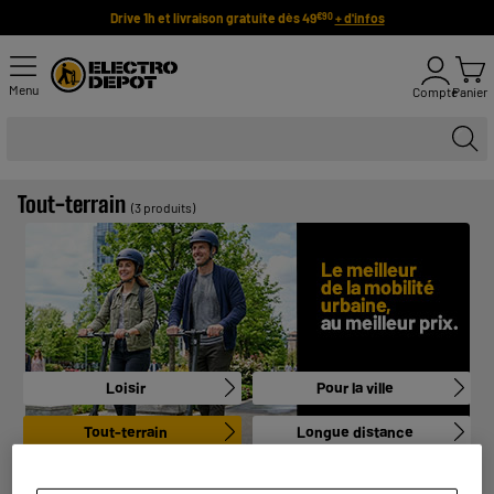
Drive 1h et livraison gratuite dès 49
+ d'infos
€90
Menu
Compte
Panier
Tout-terrain
(3 produits)
Loisir
Pour la ville
Tout-terrain
Longue distance