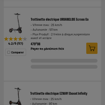
Trottinette électrique URBANGLIDE Ecross Go
Vitesse max : 25 km/h
Autonomie : 50 km
Plus Produit : 2 freins à disque,suspensions
★★★★★
★★★★★
avant et arrière
4.2
/5
(
57
)
€
479
98
Payer en
plusieurs fois
Comparer
Trottinette électrique EZWAY Eboost Infinity
Vitesse max : 25 km/h
Autonomie : 90 km