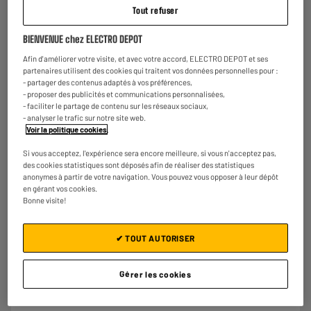
Tout refuser
Pour voir les
disponibilités de votre magasin
BIENVENUE chez ELECTRO DEPOT
Entrez votre code postal ou ville
Afin d'améliorer votre visite, et avec votre accord, ELECTRO DEPOT et ses
partenaires utilisent des cookies qui traitent vos données personnelles pour :
- partager des contenus adaptés à vos préférences,
Filtrer
Trier
- proposer des publicités et communications personnalisées,
- faciliter le partage de contenu sur les réseaux sociaux,
- analyser le trafic sur notre site web.
Voir la politique cookies
.
ARRIVAGE
Trottinette électrique URBANGLIDE GT Pro
Si vous acceptez, l'expérience sera encore meilleure, si vous n'acceptez pas,
des cookies statistiques sont déposés afin de réaliser des statistiques
Vitesse max : 25 km/h
anonymes à partir de votre navigation. Vous pouvez vous opposer à leur dépôt
Autonomie : 80 km
en gérant vos cookies.
Plus Produit : écran couleur,plateau
Bonne visite!
lumineux,suspensions avant et arrière
€
587
94
★★★★★
★★★★★
Payer en
plusieurs fois
✔ TOUT AUTORISER
5
/5
(
3
)
Comparer
Gérer les cookies