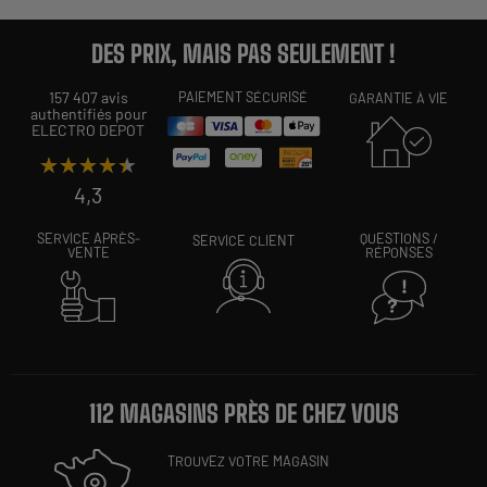
DES PRIX, MAIS PAS SEULEMENT !
157 407 avis
PAIEMENT SÉCURISÉ
GARANTIE À VIE
authentifiés pour
ELECTRO DEPOT
★★★★★
★★★★★
4,3
SERVICE APRÈS-
QUESTIONS /
SERVICE CLIENT
VENTE
RÉPONSES
112 MAGASINS PRÈS DE CHEZ VOUS
TROUVEZ VOTRE MAGASIN