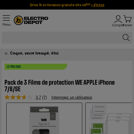
Drive 1h et livraison gratuite dès 49
+ d'infos
€90
Menu
Compte
Panier
Coque, verre trempé, étui
LE PRIX BAS
Pack de 3 Films de protection WE APPLE iPhone
7/8/SE
3.7
(7)
Interrogez un utilisateur
Lire
7
avis.
Lien
sur
la
même
page.