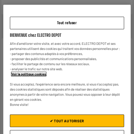
Tout refuser
BIENVENUE chez ELECTRO DEPOT
Afin d'améliorer votre visite, et avec votre accord, ELECTRO DEPOT et ses
Caractéristiques
partenaires utilisent des cookies qui traitent vos données personnelles pour :
- partager des contenus adaptés à vos préférences,
Marque
WE
- proposer des publicités et communications personnalisées,
- faciliter le partage de contenu sur les réseaux sociaux,
- analyser le trafic sur notre site web.
Type de produit
Film verre trempé
Voir la politique cookies
.
Compatibilité
iPhone SE, iPhone 8, iPhone 7
Si vous acceptez, l'expérience sera encore meilleure, si vous n'acceptez pas,
des cookies statistiques sont déposés afin de réaliser des statistiques
Coloris
Transparent
anonymes à partir de votre navigation. Vous pouvez vous opposer à leur dépôt
en gérant vos cookies.
Plus produit balisage
ENGAGEMENT PRIX BAS
Bonne visite!
Référence constructeur
VERRE TREMPE X 3 IPHONE
7/8/SE
✔ TOUT AUTORISER
Poids net
0,1kg