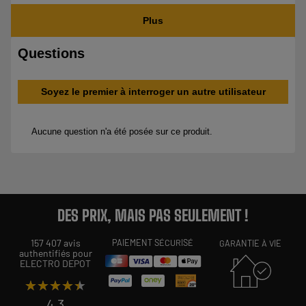
DES PRIX, MAIS PAS SEULEMENT !
157 407 avis
PAIEMENT SÉCURISÉ
GARANTIE À VIE
authentifiés pour
ELECTRO DEPOT
★★★★★
★★★★★
4,3