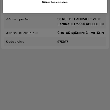
Gérer les cookies
Nom du fabricant, raison
MGF - GROUPE WE CONNECT
sociale ou marque déposée
Adresse postale
58 RUE DE LAMIRAULT ZI DE
LAMIRAULT 77090 COLLEGIEN
Adresse électronique
CONTACT@CONNECT-WE.COM
Code article
975947