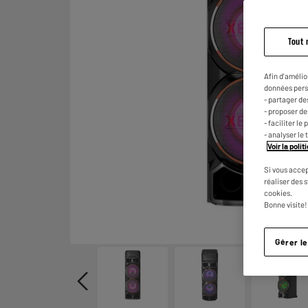
Tout 
Afin d'amélio
données pers
- partager de
- proposer d
- faciliter l
- analyser le 
Voir la poli
Si vous accep
réaliser des 
cookies.
Bonne visite!
Gérer l