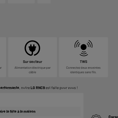
Sur secteur
TWS
ur
Alimentation électrique par
Connectez deux enceintes
câble
identiques sans fils.
performante
, notre
LG RNC9
est faite pour vous !
aire la fête à la maison
Garan