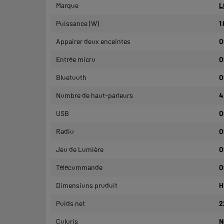
Marque
L
Puissance (W)
1
Appairer deux enceintes
O
Entrée micro
O
Bluetooth
O
Nombre de haut-parleurs
4
USB
O
Radio
O
Jeu de Lumière
O
Télécommande
O
Dimensions produit
H
Poids net
2
Coloris
N