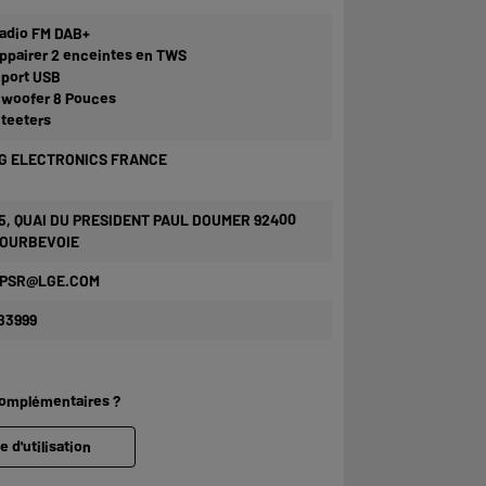
adio FM DAB+
ppairer 2 enceintes en TWS
 port USB
 woofer 8 Pouces
 teeters
G ELECTRONICS FRANCE
5, QUAI DU PRESIDENT PAUL DOUMER 92400
OURBEVOIE
PSR@LGE.COM
83999
complémentaires ?
e d'utilisation