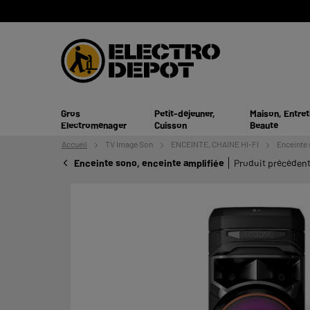
Gros
Petit-déjeuner,
Maison, Entret
Electroménager
Cuisson
Beauté
Accueil
TV
Image Son
ENCEINTE, CHAINE HI-FI
Enceinte 
Enceinte sono, enceinte amplifiée
Produit précéden