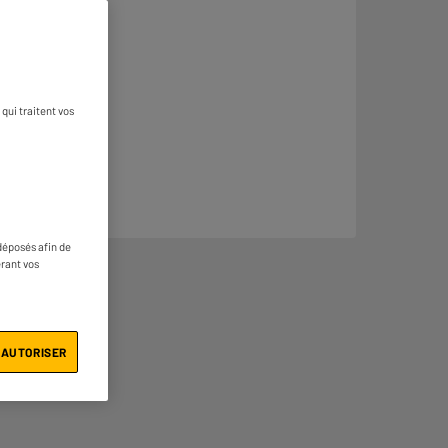
qui traitent vos
déposés afin de
érant vos
 AUTORISER