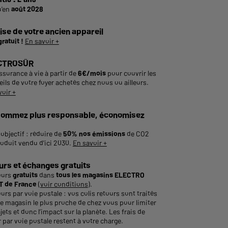
u'en
août 2028
ise de votre ancien appareil
gratuit !
En savoir +
CTROSÛR
ssurance à vie à partir de
6€/mois
pour couvrir les
ils de votre foyer achetés chez nous ou ailleurs.
voir +
ommez plus responsable, économisez
objectif : réduire de
50% nos émissions
de CO2
roduit vendu d'ici 2030.
En savoir +
urs et échanges gratuits
ours
gratuits
dans
tous les magasins ELECTRO
 de France
(
voir conditions
).
urs par voie postale : vos colis retours sont traités
le magasin le plus proche de chez vous pour limiter
ajets et donc l’impact sur la planète. Les frais de
 par voie postale restent à votre charge.