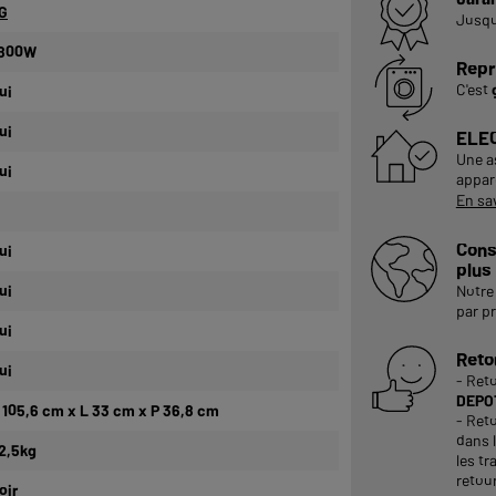
G
Jusq
 800W
Repr
C'est
ui
ui
ELE
Une a
ui
appare
En sa
Cons
ui
plus
ui
Notre 
par p
ui
Reto
ui
- Ret
DEPOT
 105,6 cm x L 33 cm x P 36,8 cm
- Reto
dans 
2,5kg
les tr
retour
oir