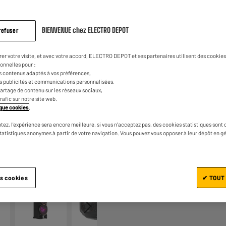
BIENVENUE chez ELECTRO DEPOT
refuser
rer votre visite, et avec votre accord, ELECTRO DEPOT et ses partenaires utilisent des cookies 
onnelles pour :
s contenus adaptés à vos préférences,
es publicités et communications personnalisées,
Ajouter au panier
e partage de contenu sur les réseaux sociaux,
trafic sur notre site web.
tique cookies
.
tez, l'expérience sera encore meilleure, si vous n'acceptez pas, des cookies statistiques sont 
statistiques anonymes à partir de votre navigation. Vous pouvez vous opposer à leur dépôt en g
1/6
es cookies
✔ TOUT