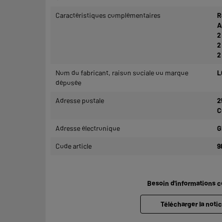
Caractéristiques complémentaires
R
A
2
2
2
Nom du fabricant, raison sociale ou marque
L
déposée
Adresse postale
2
C
Adresse électronique
G
Code article
9
Besoin d'informations 
Télécharger la notic