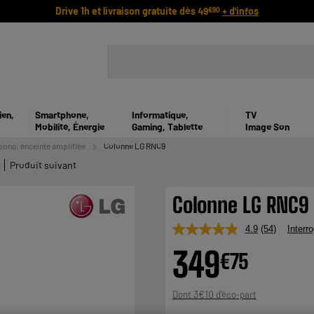
Drive 1h et livraison gratuite dès 49
+ d'infos
€90
ien,
Smartphone,
Informatique,
TV
Mobilité, Énergie
Gaming, Tablette
Image Son
sono, enceinte amplifiée
Colonne LG RNC9
t
Produit suivant
Colonne LG RNC9
4.9
(54)
Interro
Lire
54
349
€
75
avis.
Lien
sur
la
3
€
10
Dont
même
page.