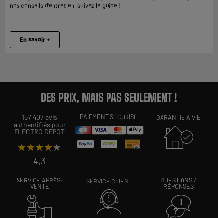
nos conseils d’entretien, suivez le guide !
En savoir +
DES PRIX, MAIS PAS SEULEMENT !
157 407 avis
PAIEMENT SÉCURISÉ
GARANTIE À VIE
authentifiés pour
ELECTRO DEPOT
★★★★★
★★★★★
4,3
SERVICE APRÈS-
QUESTIONS /
SERVICE CLIENT
VENTE
RÉPONSES