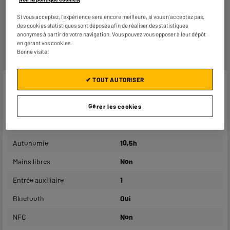
- Retours
gratuits
dans
tous les magasins ELECTRO
DEPOT de France
(
voir conditions
).
Si vous acceptez, l'expérience sera encore meilleure, si vous n'acceptez pas,
- Retours par voie postale : vos colis retours sont traités
des cookies statistiques sont déposés afin de réaliser des statistiques
dans le magasin le plus proche de chez vous pour limiter
anonymes à partir de votre navigation. Vous pouvez vous opposer à leur dépôt
les trajets et donc l’impact sur la planète. Les frais de
en gérant vos cookies.
retour par voie postale restent à votre charge.
Bonne visite!
✔ TOUT AUTORISER
Caractéristiques
Marque
EDENWOOD
Gérer les cookies
Alimentation
USB-C
Autonomie
10,5h
Mains libres
Non
Entrée auxiliaire
1
Bluetooth
Oui
NFC
Non