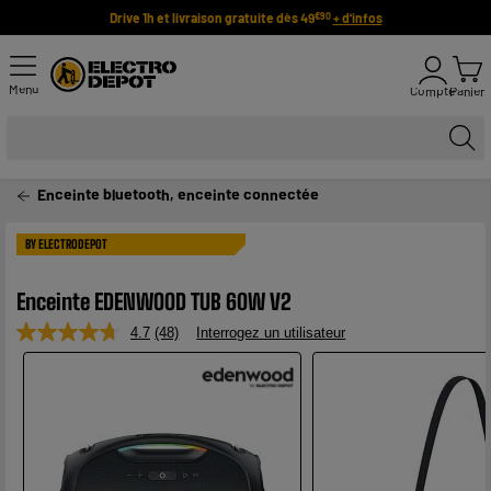
Drive 1h et livraison gratuite dès 49
+ d'infos
€90
Menu
Compte
Panier
Enceinte bluetooth, enceinte connectée
BY ELECTRODEPOT
Enceinte EDENWOOD TUB 60W V2
4.7
(48)
Interrogez un utilisateur
Lire
48
avis.
Lien
sur
la
même
page.