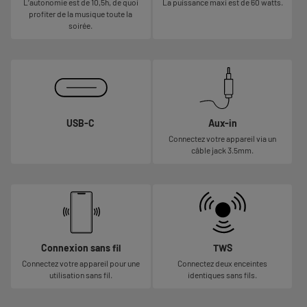
L’autonomie est de 10,5h, de quoi
La puissance maxi est de 60 watts.
profiter de la musique toute la
soirée.
USB-C
Aux-in
Connectez votre appareil via un
câble jack 3.5mm.
Connexion sans fil
TWS
Connectez votre appareil pour une
Connectez deux enceintes
utilisation sans fil.
identiques sans fils.