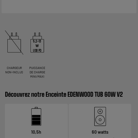
5,2-13
W
USB PD
CHARGEUR
PUISSANCE
NON-INCLUS
DE CHARGE
MINI/MAXI
Découvrez notre Enceinte EDENWOOD TUB 60W V2
10,5h
60 watts