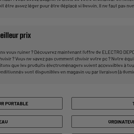
oit être assez léger pour être déplacé si besoin. Il ne faut pas no
illeur prix
ans vous ruiner ? Découvrez maintenant l’offre de ELECTRO DEPOT
choisir ? Vous ne savez pas comment choisir votre pc ? Notre équ
itons que les produits électroménagers soient accessibles à to
nditionnés sont disponibles en magasin ou par livraison (à domici
UR PORTABLE
EAU
ORDINATEU