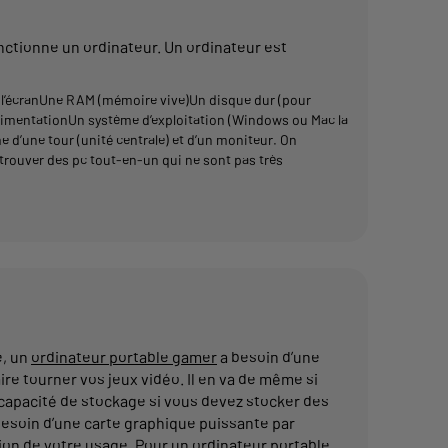
ctionne un ordinateur. Un ordinateur est
e à l’écranUne RAM (mémoire vive)Un disque dur (pour
’alimentationUn système d’exploitation (Windows ou Mac la
e d’une tour (unité centrale) et d’un moniteur. On
etrouver des pc tout-en-un qui ne sont pas très
e, un
ordinateur portable gamer
a besoin d’une
re tourner vos jeux vidéo. Il en va de même si
 capacité de stockage si vous devez stocker des
 besoin d’une carte graphique puissante par
tion de votre usage. Pour un ordinateur portable,