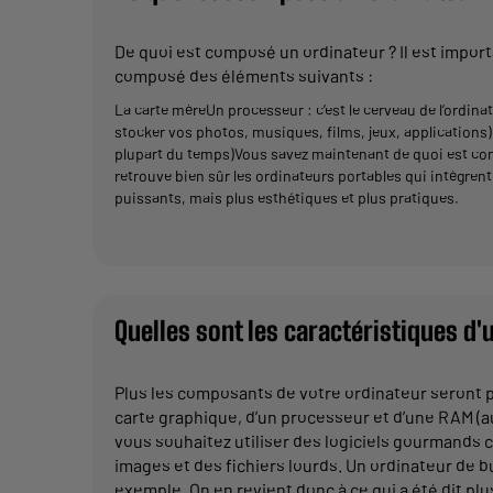
De quoi est composé un ordinateur ? Il est impo
composé des éléments suivants :
La carte mèreUn processeur : c’est le cerveau de l’ordina
stocker vos photos, musiques, films, jeux, applications
plupart du temps)Vous savez maintenant de quoi est c
retrouve bien sûr les ordinateurs portables qui intègren
puissants, mais plus esthétiques et plus pratiques.
Quelles sont les caractéristiques d
Plus les composants de votre ordinateur seront p
carte graphique, d’un processeur et d’une RAM (a
vous souhaitez utiliser des logiciels gourmands 
images et des fichiers lourds. Un ordinateur de bu
exemple. On en revient donc à ce qui a été dit pl