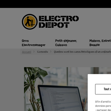
Gros
Petit-déjeuner,
Maison, Entret
Electroménager
Cuisson
Beauté
Accueil
Conseils
Quelles sont les caractéristiques d'un ordinat
Tout 
Afin d'amélio
données pers
- partager de