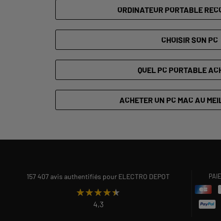
ORDINATEUR PORTABLE REC
CHOISIR SON PC
QUEL PC PORTABLE AC
ACHETER UN PC MAC AU MEI
157 407 avis authentifiés pour ELECTRO DEPOT
PAI
★★★★★
★★★★★
4,3