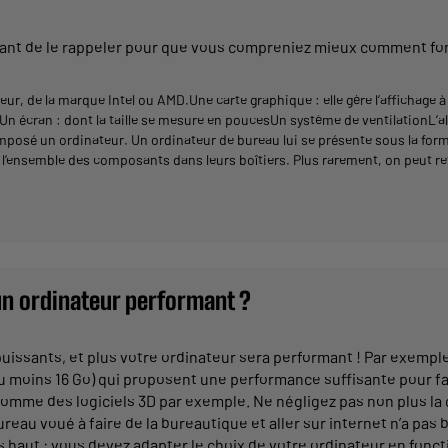
rtant de le rappeler pour que vous compreniez mieux comment fon
teur, de la marque Intel ou AMD.Une carte graphique : elle gère l’affichag
)Un écran : dont la taille se mesure en poucesUn système de ventilationL
omposé un ordinateur. Un
ordinateur de bureau
lui se présente sous la form
t l’ensemble des composants dans leurs boîtiers. Plus rarement, on peut r
'un ordinateur performant ?
uissants, et plus votre ordinateur sera performant ! Par exempl
u moins 16 Go) qui proposent une performance suffisante pour fai
comme des logiciels 3D par exemple. Ne négligez pas non plus la
reau voué à faire de la bureautique et aller sur internet n’a pas
us haut : vous devez adapter le choix de votre ordinateur en fonc