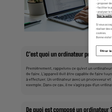
- proposer d
- faciliter l
- analyser le 
Voir la poli
Si vous accep
réaliser des 
cookies.
Bonne visite!
Gérer l
C’est quoi un ordinateur performant
Premièrement, rappelons ce qu’est un ordinateur 
de faire. L’appareil doit être capable de faire t
à effectuer. Un ordinateur avec un processeur et
exemple. Dans ce cas, il ne s’agira pas d’un ordinat
De quoi est composé un ordinateur 