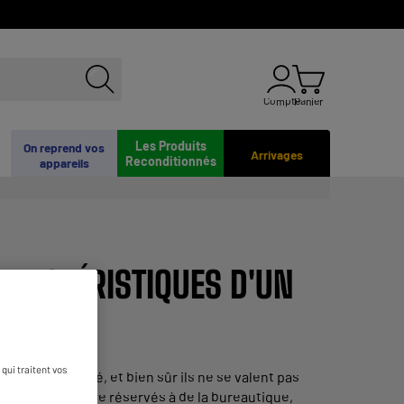
Compte
Panier
Les Produits
On reprend vos
Arrivages
Reconditionnés
appareils
ARACTÉRISTIQUES D'UN
MANT ?
qui traitent vos
s sur le marché, et bien sûr ils ne se valent pas
ues qui vont être réservés à de la bureautique,