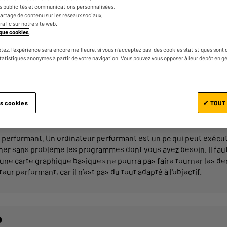
pour faire des tâches simples. Ou des ordin
es publicités et communications personnalisées,
e partage de contenu sur les réseaux sociaux,
cartes graphiques très performants. Un ordi
trafic sur notre site web.
qui est adapté à la tâche qu’on lui demande d
tique cookies
.
caractéristiques d’un ordinateur performant 
tez, l'expérience sera encore meilleure, si vous n'acceptez pas, des cookies statistiques sont 
cet article.
statistiques anonymes à partir de votre navigation. Vous pouvez vous opposer à leur dépôt en g
es cookies
✔ TOUT
 ?
performant. Un ordinateur performant est un pc qui peut exécut
ourner sans problème les programmes dont vous avez besoin. Il fau
 une carte graphique basiques ne pourra pas faire tourner les de
eur performant, car il n’est pas du tout adapté à l'objectif.
?