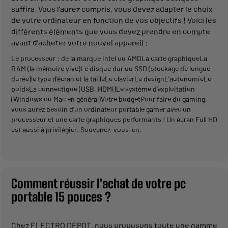
suffira. Vous l’aurez compris, vous devez adapter le choix
de votre ordinateur en fonction de vos objectifs ! Voici les
différents éléments que vous devez prendre en compte
avant d’acheter votre nouvel appareil :
Le processeur : de la marque Intel ou AMDLa carte graphiqueLa
RAM (la mémoire vive)Le disque dur ou SSD (stockage de longue
durée)le type d'écran et la tailleLe clavierLe designL’autonomieLe
poidsLa connectique (USB, HDMI)Le système d’exploitation
(Windows ou Mac en général)Votre budgetPour faire du gaming,
vous aurez besoin d’un
ordinateur portable gamer
avec un
processeur et une carte graphiques performants ! Un écran Full HD
est aussi à privilégier. Souvenez-vous-en.
Comment réussir l'achat de votre pc
portable 15 pouces ?
Chez ELECTRO DEPOT, nous proposons toute une gamme