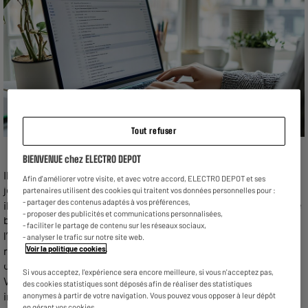
Tout refuser
BIENVENUE chez ELECTRO DEPOT
Il est important de bien choisir son ordinateur portable de nos
Afin d'améliorer votre visite, et avec votre accord, ELECTRO DEPOT et ses
jours. Les pc portables 15 pouces sont de bon compromis, car
partenaires utilisent des cookies qui traitent vos données personnelles pour :
- partager des contenus adaptés à vos préférences,
ils ne sont pas très imposants et permettent tout de même de
- proposer des publicités et communications personnalisées,
bénéficier d’un écran d’une taille intéressante. Pour réussir
- faciliter le partage de contenu sur les réseaux sociaux,
l’achat de votre pc portable 15 pouces, il vous suffit de vous
- analyser le trafic sur notre site web.
Voir la politique cookies
.
rendre chez ELECTRO DEPOT ! Nous savons comment vous
conseiller pour l’achat de votre nouvel ordinateur portable.
Si vous acceptez, l'expérience sera encore meilleure, si vous n'acceptez pas,
Vous voulez en savoir plus sur notre offre ? Alors on vous
des cookies statistiques sont déposés afin de réaliser des statistiques
invite à poursuivre la lecture de cet article.
anonymes à partir de votre navigation. Vous pouvez vous opposer à leur dépôt
en gérant vos cookies.