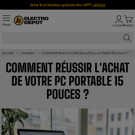
Drive 1h et livraison gratuite dès 49
+ d'infos
€90
Menu
Compte
Panier
Accueil
Conseils
Comment réussir l'achat de votre pc portable 15 pouces ?
COMMENT RÉUSSIR L'ACHAT
DE VOTRE PC PORTABLE 15
POUCES ?