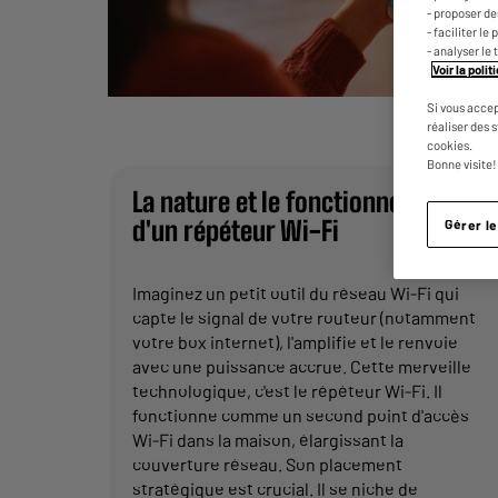
- proposer d
- faciliter l
- analyser le 
Voir la poli
Si vous accep
réaliser des 
cookies.
Bonne visite!
La nature et le fonctionnement
d'un répéteur Wi-Fi
Gérer l
Imaginez un petit outil du réseau Wi-Fi qui
capte le signal de votre routeur (notamment
votre box internet), l'amplifie et le renvoie
avec une puissance accrue. Cette merveille
technologique, c'est le répéteur Wi-Fi. Il
fonctionne comme un second point d'accès
Wi-Fi dans la maison, élargissant la
couverture réseau. Son placement
stratégique est crucial. Il se niche de