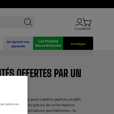
Compte
Panier
Les Produits
On reprend vos
Arrivages
Reconditionnés
appareils
ITÉS OFFERTES PAR UN
plus numérique peut s'avérer parfois un défi.
qui traitent vos
nnes dans certaines pièces de votre maison.
re fin à ces frustrations quotidiennes : le