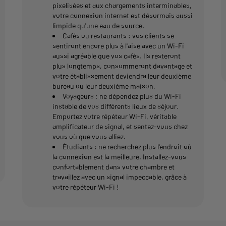
pixelisées et aux chargements interminables,
votre connexion internet est désormais aussi
limpide qu'une eau de source.
Cafés ou restaurants : vos clients se
sentiront encore plus à l'aise avec un Wi-Fi
aussi agréable que vos cafés. Ils resteront
plus longtemps, consommeront davantage et
votre établissement deviendra leur deuxième
bureau ou leur deuxième maison.
Voyageurs : ne dépendez plus du Wi-Fi
instable de vos différents lieux de séjour.
Emportez votre répéteur Wi-Fi, véritable
amplificateur de signal, et sentez-vous chez
vous où que vous alliez.
Étudiants : ne recherchez plus l'endroit où
la connexion est la meilleure. Installez-vous
confortablement dans votre chambre et
travaillez avec un signal impeccable, grâce à
votre répéteur Wi-Fi !