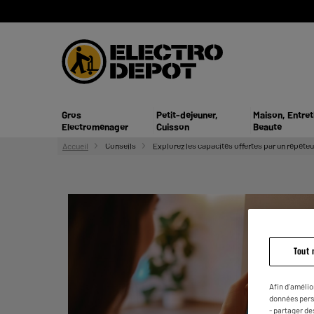
Gros
Petit-déjeuner,
Maison, Entret
Electroménager
Cuisson
Beauté
Accueil
Conseils
Explorez les capacités offertes par un répéteu
Tout 
Afin d'amélio
données pers
- partager de