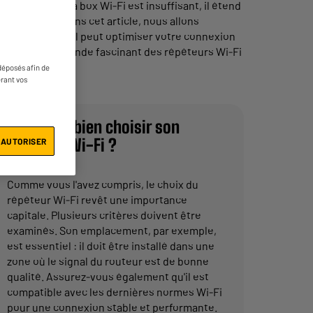
 le signal de la box Wi-Fi est insuffisant, il étend
e optimale. Dans cet article, nous allons
ffre et comment il peut optimiser votre connexion
onger dans le monde fascinant des répéteurs Wi-Fi
déposés afin de
érant vos
Comment bien choisir son
répéteur Wi-Fi ?
 AUTORISER
Comme vous l'avez compris, le choix du
répéteur Wi-Fi revêt une importance
capitale. Plusieurs critères doivent être
examinés. Son emplacement, par exemple,
est essentiel : il doit être installé dans une
zone où le signal du routeur est de bonne
qualité. Assurez-vous également qu'il est
compatible avec les dernières normes Wi-Fi
pour une connexion stable et performante.