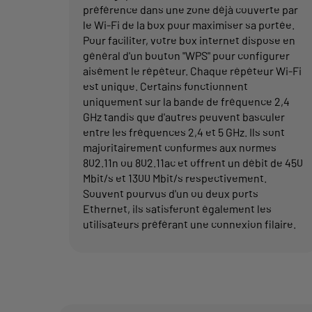
préférence dans une zone déjà couverte par
le Wi-Fi de la box pour maximiser sa portée.
Pour faciliter, votre box internet dispose en
général d'un bouton "WPS" pour configurer
aisément le répéteur. Chaque répéteur Wi-Fi
est unique. Certains fonctionnent
uniquement sur la bande de fréquence 2,4
GHz tandis que d'autres peuvent basculer
entre les fréquences 2,4 et 5 GHz. Ils sont
majoritairement conformes aux normes
802.11n ou 802.11ac et offrent un débit de 450
Mbit/s et 1300 Mbit/s respectivement.
Souvent pourvus d'un ou deux ports
Ethernet, ils satisferont également les
utilisateurs préférant une connexion filaire.