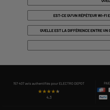
QUEL
EST-CE QU'UN RÉPÉTEUR WI-FI 
QUELLE EST LA DIFFÉRENCE ENTRE UN 
157 407 avis authentifiés pour ELECTRO DEPOT
PAI
★★★★★
★★★★★
4,3