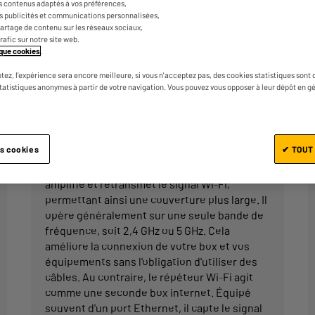
s contenus adaptés à vos préférences,
: l’amplificateur et le répéteur Wi-Fi. Mais q
es publicités et communications personnalisées,
On vous explique tout pour vous aider à fair
e partage de contenu sur les réseaux sociaux,
trafic sur notre site web.
tique cookies
.
tez, l'expérience sera encore meilleure, si vous n'acceptez pas, des cookies statistiques sont 
Amplificateur et répéteur Wi-Fi :
statistiques anonymes à partir de votre navigation. Vous pouvez vous opposer à leur dépôt en g
compenser les faiblesses du Wi-
Fi
es cookies
✔ TOUT
L'amplificateur Wi-Fi est un équipement qui
amplifie et retransmet le signal Wi-Fi,
permettant ainsi une couverture plus large. Il
opère généralement sur une seule bande de
fréquence, soit 2,4 GHz ou 5 GHz. Cela
améliore la connexion de votre box et vos
équipements sans l'obligation d'utiliser des
câbles. Au contraire, le répéteur Wi-Fi agit
comme une seconde box internet. Équipé
souvent d'un port Ethernet, il capte le signal