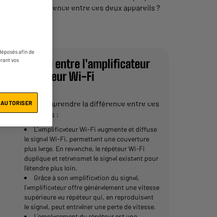
uelle est la différence entre ces deux appareils ?
e le bon choix.
déposés afin de
Différence entre l'amplificateur
érant vos
et le répéteur Wi-Fi
Pour bien comprendre la différence entre ces
 AUTORISER
deux appareils :
L'amplificateur Wi-Fi augmente et diffuse
le signal Wi-Fi, permettant une couverture
plus large. En revanche, le répéteur Wi-Fi
duplique et retransmet le signal existant pour
l'étendre plus loin.
Grâce à son amplification du signal,
l'amplificateur offre généralement une vitesse
supérieure au répéteur qui, en reproduisant
le signal, peut entraîner une perte de vitesse.
L'emplacement du répéteur est une