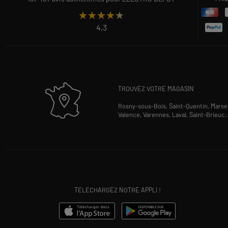
★★★★★
★★★★★
4,3
TROUVEZ VOTRE MAGASIN
Rosny-sous-Bois,
Saint-Quentin,
Marsei
Valence,
Varennes,
Laval,
Saint-Brieuc
.
TÉLÉCHARGEZ NOTRE APPLI !