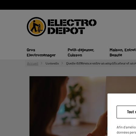
Gros
Petit-déjeuner,
Maison, Entret
Electroménager
Cuisson
Beauté
Accueil
Conseils
Quelle différence entre un amplificateur et un 
Tout 
Afin d'amélio
données pers