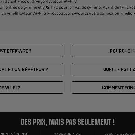
iFi de Enhance et Orange Répéteur Wi-Fi 6.
'entrée de gamme et 802.11ac pour le haut de gamme. Avant de faire votre c
u un amplificateur Wi-Fi à la rescousse, savourez votre connexion amélio
EST EFFICACE ?
POURQUOI U
CPL ET UN RÉPÉTEUR ?
QUELLE EST LA
E WI-FI ?
COMMENT FONC
DES PRIX, MAIS PAS SEULEMENT !
EMENT SÉCURISÉ
GARANTIE À VIE
SERVICE APRÈS-