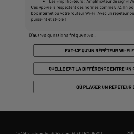
Les amplificateurs : Amplificateur de signal W
Ces appareils respectent des normes comme 802.11n pour l
box internet ou votre routeur Wi-Fi. Avec un répéteur o
puissant et stable !
D’autres questions fréquentes :
EST-CE QU'UN RÉPÉTEUR WI-FI 
QUELLE EST LA DIFFÉRENCE ENTRE UN 
OÙ PLACER UN RÉPÉTEUR D
157 407 avis authentifiés pour ELECTRO DEPOT
PAI