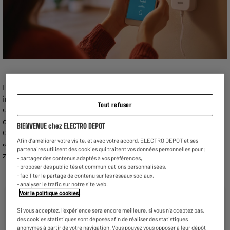
Dans le monde connecté d'aujourd'hui, le Wi-Fi est devenu
incontournable, que ce soit à la maison, au bureau, dans les
Tout refuser
cafés ou encore les espaces de coworking. Se pose alors une
question cruciale : où positionner un répéteur Wi-Fi pour
BIENVENUE chez ELECTRO DEPOT
obtenir une couverture optimale ? Nous aborderons ce sujet
Afin d'améliorer votre visite, et avec votre accord, ELECTRO DEPOT et ses
avec précision et simplicité. Préparez-vous à éradiquer ces
partenaires utilisent des cookies qui traitent vos données personnelles pour :
zones sans couverture Wi-Fi !
- partager des contenus adaptés à vos préférences,
- proposer des publicités et communications personnalisées,
- faciliter le partage de contenu sur les réseaux sociaux,
- analyser le trafic sur notre site web.
Voir la politique cookies
.
Définition et fonctionnement d'un
répéteur Wi-Fi
Si vous acceptez, l'expérience sera encore meilleure, si vous n'acceptez pas,
des cookies statistiques sont déposés afin de réaliser des statistiques
anonymes à partir de votre navigation. Vous pouvez vous opposer à leur dépôt