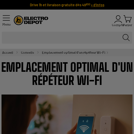
Drive 1h et livraison gratuite dès 49
+ d'infos
€90
Menu
Compte
Panier
Accueil
Conseils
Emplacement optimal d'un répéteur Wi-Fi
EMPLACEMENT OPTIMAL D'UN
RÉPÉTEUR WI-FI