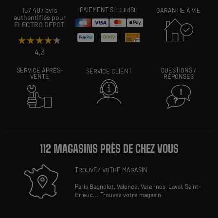
157 407 avis
PAIEMENT SÉCURISÉ
GARANTIE À VIE
authentifiés pour
ELECTRO DEPOT
★★★★★
★★★★★
4,3
SERVICE APRÈS-
QUESTIONS /
SERVICE CLIENT
VENTE
RÉPONSES
112 MAGASINS PRÈS DE CHEZ VOUS
TROUVEZ VOTRE MAGASIN
Paris Bagnolet,
Valence,
Varennes,
Laval,
Saint-
Brieuc
...
Trouvez votre magasin