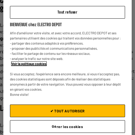
Comment fonctionne la machine à café à
grains ?
Tout refuser
BIENVENUE chez ELECTRO DEPOT
La machine à café à grains est également appelée machine
expresso
broyeur
. Elle permet de réaliser du café à partir de
Afin d'améliorer votre visite, et avec votre accord, ELECTRO DEPOT et ses
grains de café
non moulus. Le
système
est
simple
: la machine
partenaires utilisent des cookies qui traitent vos données personnelles pour :
- partager des contenus adaptés à vos préférences,
exerce une forte pression sur les grains placés dans le
- proposer des publicités et communications personnalisées,
réservoir afin de le moudre. Il est possible d’obtenir différentes
- faciliter le partage de contenu sur les réseaux sociaux,
boissons selon le mode sélectionné (expresso, long, etc.), mais
- analyser le trafic sur notre site web.
Voir la politique cookies
.
aussi différentes saveurs. Il existe en effet de nombreux types
de grains de café, permettant de faire du café plus ou moins fort
Si vous acceptez, l'expérience sera encore meilleure, si vous n'acceptez pas,
et aromatisé. Enfin, certaines machines sont équipées d’un bac
des cookies statistiques sont déposés afin de réaliser des statistiques
à lait ou d’un embout générateur de crème permettant de
anonymes à partir de votre navigation. Vous pouvez vous opposer à leur dépôt
en gérant vos cookies.
chauffer le lait pour préparer des cafés moulus au lait
Bonne visite!
gourmands.
La cafetière expresso broyeur, pour qui ?
✔ TOUT AUTORISER
La
cafetière à grains
est la cafetière idéale pour les gros
Gérer les cookies
buveurs de café. Un seul paquet de grains de café permet en