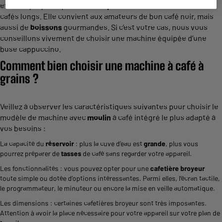
effet de préparer plus de 70
expresso
s, soit une trentaine de
cafés longs. Elle convient aux amateurs de bon café noir, mais
aussi de
boissons
gourmandes. Si c’est votre cas, nous vous
conseillons vivement de choisir une machine équipée d’une
buse cappuccino.
Comment bien choisir une machine à café à
grains ?
Veillez à observer les caractéristiques suivantes pour choisir le
modèle de machine avec
moulin
à café intégré le plus adapté à
vos besoins :
La capacité du
réservoir
: plus la cuve d’eau est
grande
, plus vous
pourrez préparer de
tasses
de café sans regarder votre appareil.
Les fonctionnalités : vous pouvez opter pour une
cafetière broyeur
toute simple ou dotée d’options intéressantes. Parmi elles, l’écran tactile,
le programmateur, le minuteur ou encore la mise en veille automatique.
Les dimensions : certaines cafetières broyeur sont très imposantes.
Attention à avoir la place nécessaire pour votre appareil sur votre plan de