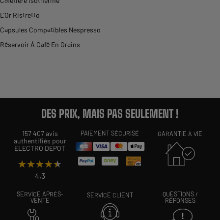
Cafetière isotherme
L'Or Ristretto
Capsules Compatibles Nespresso
Réservoir À Café En Grains
DES PRIX, MAIS PAS SEULEMENT !
157 407 avis
PAIEMENT SÉCURISÉ
GARANTIE À VIE
authentifiés pour
ELECTRO DEPOT
★★★★★
★★★★★
4,3
SERVICE APRÈS-
QUESTIONS /
SERVICE CLIENT
VENTE
RÉPONSES