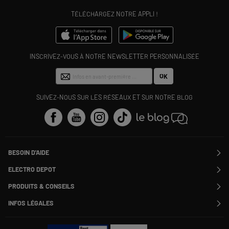
TÉLÉCHARGEZ NOTRE APPLI !
INSCRIVEZ-VOUS À NOTRE NEWSLETTER PERSONNALISÉE
OK
SUIVEZ-NOUS SUR LES RÉSEAUX ET SUR NOTRE BLOG
BESOIN D'AIDE
Contactez-nous
ELECTRO DEPOT
Suivre ma commande
Modifier ou annuler ma commande
PRODUITS & CONSEILS
SAV
Qui sommes nous ?
Nos marques
Payer en plusieurs fois
INFOS LÉGALES
Rejoignez-nous !
Les avis du site
Information phishing
Nos engagements RSE
Infos légales
Nos catégories phares
Voir toutes les Questions / Réponses
Pour les pros : Electro Des Pros
CGV
Le moins cher