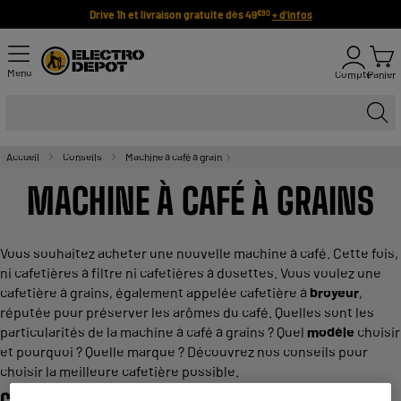
Drive 1h et livraison gratuite dès 49
+ d'infos
€90
Menu
Compte
Panier
Accueil
Conseils
Machine à café à grain
MACHINE À CAFÉ À GRAINS
Vous souhaitez acheter une nouvelle machine à café. Cette fois,
ni cafetières à filtre ni cafetières à dosettes. Vous voulez une
cafetière à grains, également appelée cafetière à
broyeur
,
réputée pour préserver les arômes du café. Quelles sont les
particularités de la machine à café à grains ? Quel
modèle
choisir
et pourquoi ? Quelle marque ? Découvrez nos conseils pour
choisir la meilleure cafetière possible.