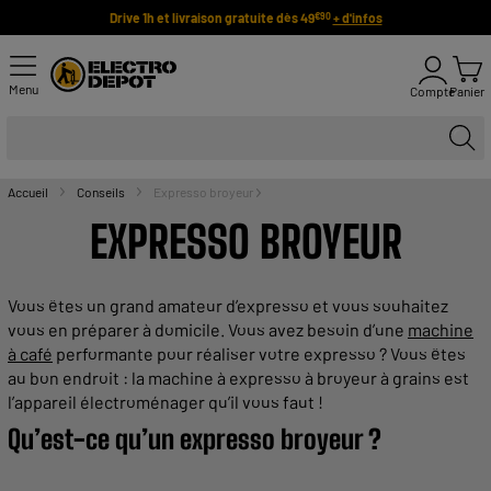
Drive 1h et livraison gratuite dès 49
+ d'infos
€90
Menu
Compte
Panier
Accueil
Conseils
Expresso broyeur
EXPRESSO
BROYEUR
Vous êtes un grand amateur d’
expresso
et vous
souhaitez
vous en préparer à
domicile
. Vous avez besoin d’une
machine
à café
performante pour réaliser votre
expresso
? Vous êtes
au bon endroit : la
machine
à
expresso
à
broyeur
à
grains
est
l’appareil électroménager qu’il vous faut !
Qu’est-ce qu’un
expresso
broyeur
?