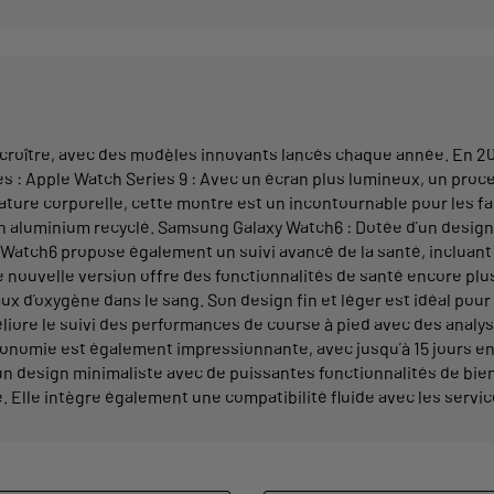
oître, avec des modèles innovants lancés chaque année. En 202
res : Apple Watch Series 9 : Avec un écran plus lumineux, un pro
ure corporelle, cette montre est un incontournable pour les fa
en aluminium recyclé. Samsung Galaxy Watch6 : Dotée d’un design
 Watch6 propose également un suivi avancé de la santé, incluant 
e nouvelle version offre des fonctionnalités de santé encore pl
x d’oxygène dans le sang. Son design fin et léger est idéal pou
méliore le suivi des performances de course à pied avec des anal
tonomie est également impressionnante, avec jusqu’à 15 jours e
n design minimaliste avec de puissantes fonctionnalités de bie
e. Elle intègre également une compatibilité fluide avec les ser