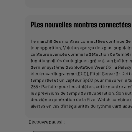
PLes nouvelles montres connectées
Le marché des montres connectées continue de cr
leur apparition. Voici un aperçu des plus populai
capteurs avancés comme la détection de températ
fonctionnalités écologiques grâce à son boîtier 
dernier système d’exploitation Wear OS, la Galaxy
électrocardiogramme (ECG). Fitbit Sense 3 : Cett
temps réel et un capteur SpO2 pour mesurer le tau
265 : Parfaite pour les athlètes, cette montre a
les prévisions de temps de récupération. Son au
deuxième génération de la Pixel Watch combine u
alertes en cas d'irrégularités du rythme cardiaqu
Découvrez aussi :