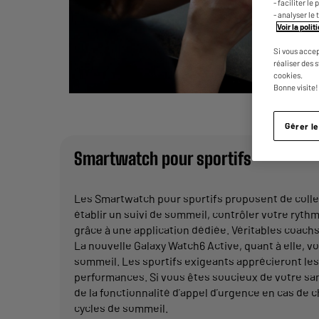
- faciliter l
- analyser le 
Voir la poli
Si vous accep
réaliser des 
cookies.
Bonne visite!
Gérer l
Smartwatch pour sportifs
Les Smartwatch pour sportifs proposent de colle
établir un suivi de sommeil, contrôler votre rythm
grâce à une application dédiée. Véritables coach
La nouvelle Galaxy Watch6 Active, quant à elle, vo
sommeil. Les sportifs exigeants apprécieront le
performances. Si vous êtes soucieux de votre san
de la fonctionnalité d’appel d’urgence en cas de
cycles de sommeil.