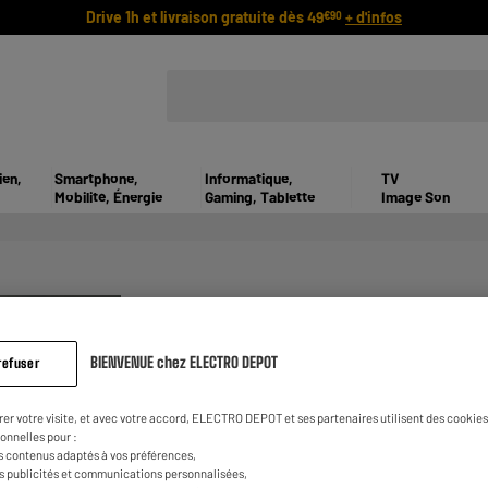
Drive 1h et livraison gratuite dès 49
+ d'infos
€90
ien,
Smartphone,
Informatique,
TV
Mobilité, Énergie
Gaming, Tablette
Image Son
ENVIE D'UNE NOUVE
BIENVENUE chez ELECTRO DEPOT
refuser
rer votre visite, et avec votre accord, ELECTRO DEPOT et ses partenaires utilisent des cookies 
Envie d’une nouvelle smartwatch ? Ces
mon
onnelles pour :
devenues de véritables alliées du quotidien
s contenus adaptés à vos préférences,
tech ou simplement à la recherche d’un acce
es publicités et communications personnalisées,