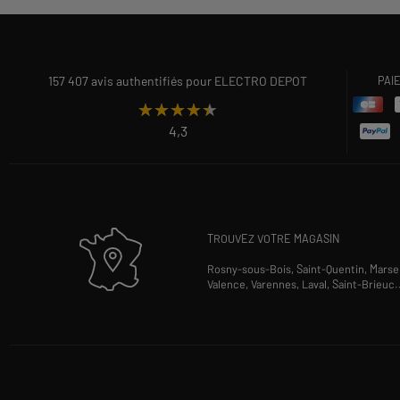
157 407 avis authentifiés pour ELECTRO DEPOT
PAI
★★★★★
★★★★★
4,3
TROUVEZ VOTRE MAGASIN
Rosny-sous-Bois,
Saint-Quentin,
Marsei
Valence,
Varennes,
Laval,
Saint-Brieuc
.