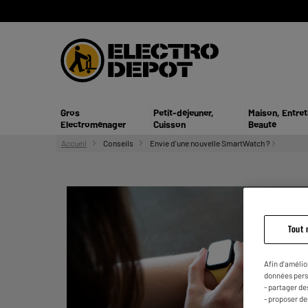
Gros
Petit-déjeuner,
Maison, Entret
Electroménager
Cuisson
Beauté
Accueil
Conseils
Envie d'une nouvelle SmartWatch ?
Tout 
Afin d'amélio
données pers
- partager de
- proposer d