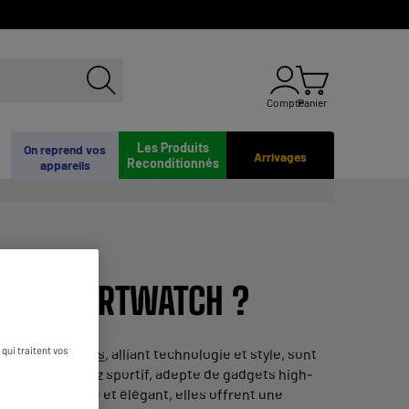
Compte
Panier
Les Produits
On reprend vos
Arrivages
Reconditionnés
appareils
LLE SMARTWATCH ?
qui traitent vos
tres connectées
, alliant technologie et style, sont
. Que vous soyez sportif, adepte de gadgets high-
ssoire pratique et élégant, elles offrent une