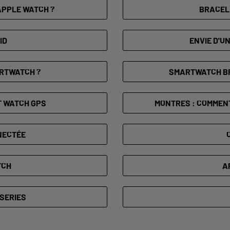
APPLE WATCH ?
BRACEL
ID
ENVIE D'U
ARTWATCH ?
SMARTWATCH BR
T WATCH GPS
MONTRES : COMMENT
NECTÉE
TCH
A
SERIES