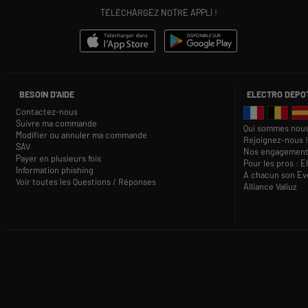
TÉLÉCHARGEZ NOTRE APPLI !
BESOIN D'AIDE
ELECTRO DEPO
Contactez-nous
Suivre ma commande
Qui sommes nous
Modifier ou annuler ma commande
Rejoignez-nous !
SAV
Nos engagement
Payer en plusieurs fois
Pour les pros : E
Information phishing
À chacun son Eve
Voir toutes les Questions / Réponses
Alliance Valiuz