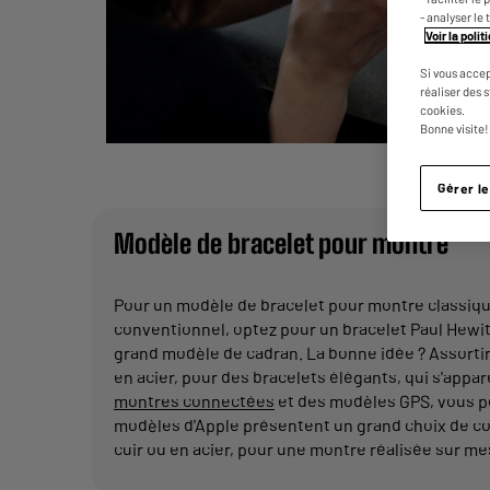
- analyser le 
Voir la poli
Si vous accep
réaliser des 
cookies.
Bonne visite!
Gérer l
Modèle de bracelet pour montre
Pour un modèle de bracelet pour montre classiqu
conventionnel, optez pour un bracelet Paul Hewit 
grand modèle de cadran. La bonne idée ? Assorti
en acier, pour des bracelets élégants, qui s'appar
montres connectées
et des modèles GPS, vous po
modèles d'Apple présentent un grand choix de com
cuir ou en acier, pour une montre réalisée sur me