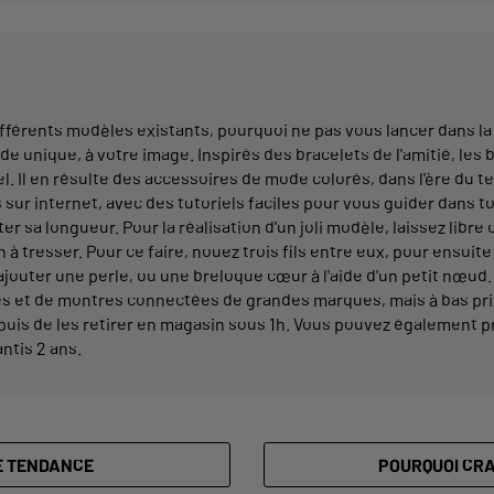
ifférents modèles existants, pourquoi ne pas vous lancer dans l
 unique, à votre image. Inspirés des bracelets de l'amitié, les b
. Il en résulte des accessoires de mode colorés, dans l'ère du 
r internet, avec des tutoriels faciles pour vous guider dans to
r sa longueur. Pour la réalisation d'un joli modèle, laissez libre 
 à tresser. Pour ce faire, nouez trois fils entre eux, pour ensuit
 ajouter une perle, ou une breloque cœur à l'aide d'un petit nœud
 et de montres connectées de grandes marques, mais à bas prix. 
 puis de les retirer en magasin sous 1h. Vous pouvez également pro
ntis 2 ans.
E TENDANCE
POURQUOI CRA