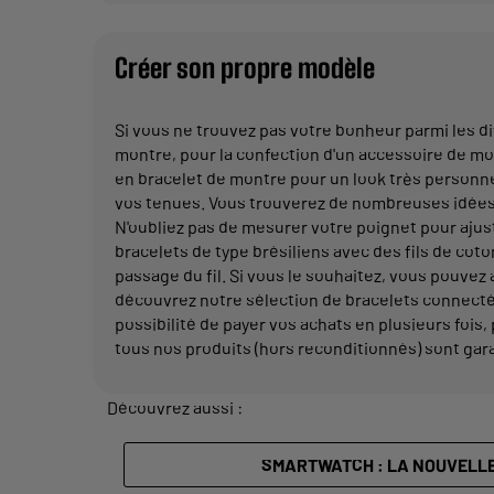
Créer son propre modèle
Si vous ne trouvez pas votre bonheur parmi les d
montre, pour la confection d'un accessoire de mode
en bracelet de montre pour un look très personnel
vos tenues. Vous trouverez de nombreuses idées su
N'oubliez pas de mesurer votre poignet pour ajuste
bracelets de type brésiliens avec des fils de coton
passage du fil. Si vous le souhaitez, vous pouvez
découvrez notre sélection de bracelets connectés
possibilité de payer vos achats en plusieurs fois,
tous nos produits (hors reconditionnés) sont gara
Découvrez aussi :
SMARTWATCH : LA NOUVELL