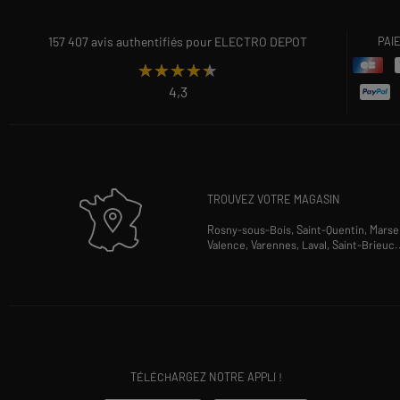
157 407 avis authentifiés pour ELECTRO DEPOT
PAI
★★★★★
★★★★★
4,3
TROUVEZ VOTRE MAGASIN
Rosny-sous-Bois,
Saint-Quentin,
Marsei
Valence,
Varennes,
Laval,
Saint-Brieuc
.
TÉLÉCHARGEZ NOTRE APPLI !