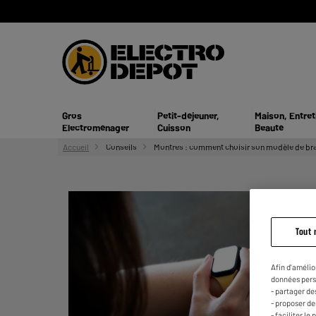
Gros
Petit-déjeuner,
Maison, Entret
Electroménager
Cuisson
Beauté
Accueil
Conseils
Montres : comment choisir son modèle de bra
Tout 
Afin d'amélio
données pers
- partager de
- proposer d
- faciliter l