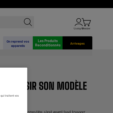
Compte
Panier
Les Produits
On reprend vos
Arrivages
Reconditionnés
appareils
T CHOISIR SON MODÈLE
qui traitent vos
t classique ou connectée, c’est avant tout trouver