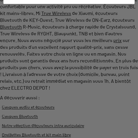
confortable pour une activité pro ou récréative. Écouteurs JBL
kit mains-libres, Mi
True Wireless
de Xiaomi, écouteurs
Bluetooth de KEY-Ouest, True Wireless de ON-Earz, écouteurs
Bluetooth
R-Music, écouteurs à charge rapide de Crystalsound,
True Wireless de RYGHT, Blaupunkt, TNB et bien d'autres
encore. Nous avons négocié pour vous les meilleurs
prix
sur
des produits d'un excellent rapport qualité-prix, sans cesse
renouvelés. Faites votre choix en ligne ou en magasin. Nos
produits sont garantis deux ans hors reconditionnés. En plus de
produits pas chers, vous avez la possibilité de payer en trois fois
! Livraison à l'adresse de votre choix (domicile, bureau, point
relais, etc.) ou retrait immédiat en magasin sous 1h. A bientôt
chez ELECTRO DEPOT !
A découvrir aussi :
-
Casques audio et écouteurs
-
Casques Bluetooth
-
Notre sélection d’écouteurs intra auriculaire
-
Oreillettes Bluetooth et kit main libre