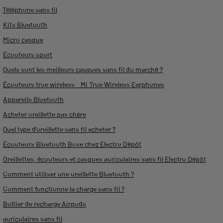
-
Téléphone sans fil
-
Kits Bluetooth
-
Micro casque
-
Écouteurs sport
-
Quels sont les meilleurs casques sans fil du marché ?
-
Écouteurs true wireless - Mi True Wireless Earphones
-
Appareils Bluetooth
-
Acheter oreillette pas chère
-
Quel type d'oreillette sans fil acheter ?
-
Écouteurs Bluetooth Bose chez Electro Dépôt
-
Oreillettes, écouteurs et casques auriculaires sans fil Electro Dépôt
-
Comment utiliser une oreillette Bluetooth ?
-
Comment fonctionne la charge sans fil ?
-
Boîtier de recharge Airpods
-
auriculaires sans fil