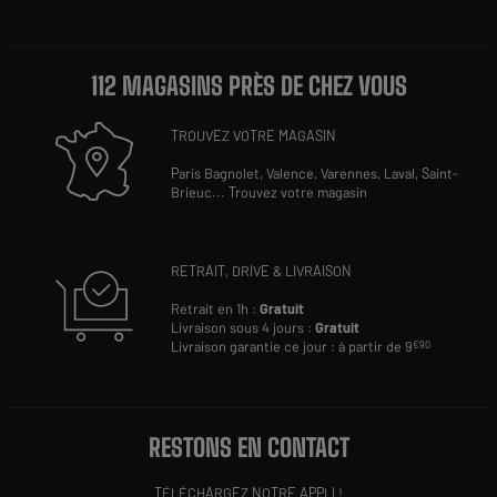
112 MAGASINS PRÈS DE CHEZ VOUS
TROUVEZ VOTRE MAGASIN
Paris Bagnolet,
Valence,
Varennes,
Laval,
Saint-
Brieuc
...
Trouvez votre magasin
RETRAIT, DRIVE & LIVRAISON
Retrait en 1h :
Gratuit
Livraison sous 4 jours :
Gratuit
Livraison garantie ce jour : à partir de 9
€90
RESTONS EN CONTACT
TÉLÉCHARGEZ NOTRE APPLI !