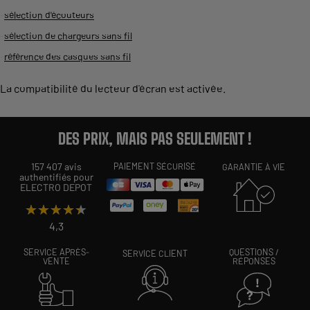
-
sélection d'écouteurs
-
sélection de chargeurs sans fil
-
référence des casques sans fil
La compatibilité du lecteur d'écran est activée.
DES PRIX, MAIS PAS SEULEMENT !
157 407 avis
PAIEMENT SÉCURISÉ
GARANTIE À VIE
authentifiés pour
ELECTRO DEPOT
★★★★★
★★★★★
4,3
SERVICE APRÈS-
QUESTIONS /
SERVICE CLIENT
VENTE
RÉPONSES