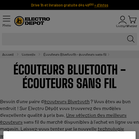
Drive 1h et livraison gratuite dès 49
+ d'infos
€90
Menu
Compte
Panier
Accueil
Conseils
Écouteurs Bluetooth - écouteurs sans fil
ÉCOUTEURS BLUETOOTH -
ÉCOUTEURS SANS FIL
Besoin d'une paire d'
écouteurs Bluetooth
? Vous êtes au bon
endroit ! Sur Electro Dépôt vous trouverez des modèles
d'excellente qualité à prix bas.
Une sélection des meilleurs
écouteurs
sans fil du marché disponibles à l'achat en ligne ou en
magasin. Laissez-vous tenter par la nouvelle
technologie
wireless
et la réduction de bruit active des
meilleurs appareils