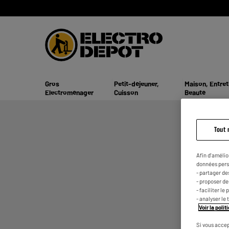
Gros
Petit-déjeuner,
Maison, Entret
Electroménager
Cuisson
Beauté
Tout 
Afin d'amélio
A
données pers
- partager de
C
- proposer d
- faciliter l
C
- analyser le 
C
Voir la poli
C
Si vous accep