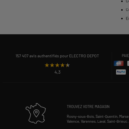
C
C
E
157 407 avis authentifiés pour ELECTRO DEPOT
PAI
★★★★★
★★★★★
4,3
TROUVEZ VOTRE MAGASIN
Rosny-sous-Bois,
Saint-Quentin,
Marsei
Valence,
Varennes,
Laval,
Saint-Brieuc
.