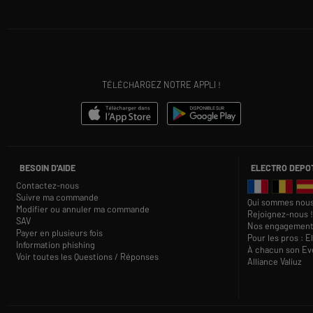
TÉLÉCHARGEZ NOTRE APPLI !
BESOIN D'AIDE
ELECTRO DEPO
Contactez-nous
Suivre ma commande
Qui sommes nous
Modifier ou annuler ma commande
Rejoignez-nous !
SAV
Nos engagement
Payer en plusieurs fois
Pour les pros : E
Information phishing
À chacun son Eve
Voir toutes les Questions / Réponses
Alliance Valiuz