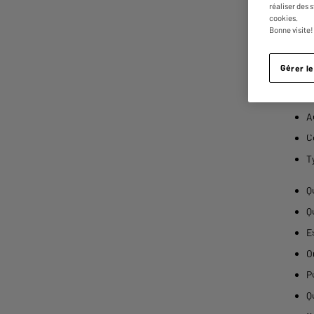
réaliser des 
C
cookies.
Bonne visite!
C
M
Gérer l
C
T
A
C
T
Q
Q
E
O
P
Q