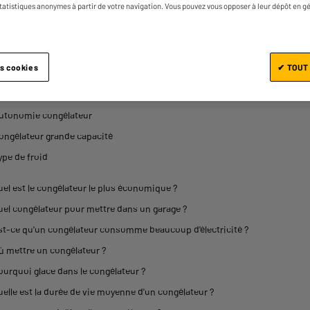
statistiques anonymes à partir de votre navigation. Vous pouvez vous opposer à leur dépôt en g
ongélateur vitré professionnels
hoisir congélateur
eilleurs congélateurs
es cookies
✔ TOUT
ongélateur classe A
iroirs de congélateur
utonomie congélateur
ongélateur grande capacité
ype de froid
uel est le congélateur le plus économique ?
uel congélateur pour mettre dans un garage ?
st-ce qu'un congélateur consomme beaucoup d'électricité ?
ù mettre un congélateur ?
ourquoi glace dans le congélateur ?
uelle est la durée de vie moyenne d'un congélateur ?