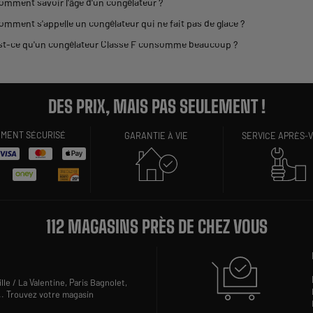
omment savoir l'âge d'un congélateur ?
omment s'appelle un congélateur qui ne fait pas de glace ?
st-ce qu'un congélateur Classe F consomme beaucoup ?
DES PRIX, MAIS PAS SEULEMENT !
EMENT SÉCURISÉ
GARANTIE À VIE
SERVICE APRÈS-
112 MAGASINS PRÈS DE CHEZ VOUS
lle / La Valentine,
Paris Bagnolet,
..
Trouvez votre magasin