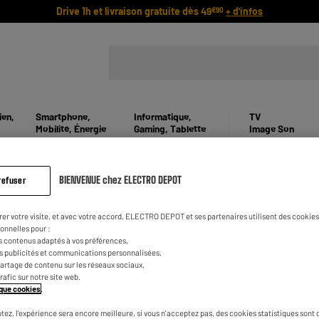
Drive 1h et livraison gratuite dès 49
+ d'infos
€90
ien,
Smartphone,
Informatique,
TV
Mobilité, Énergie
Gaming, Tablette
Image Son
Accueil
Conseils congélateur
NOS CONSEILS EN CONGÉLATEU
BIENVENUE chez ELECTRO DEPOT
refuser
rer votre visite, et avec votre accord, ELECTRO DEPOT et ses partenaires utilisent des cookies 
ppareil encastrable
onnelles pour :
s contenus adaptés à vos préférences,
onservation du froid
es publicités et communications personnalisées,
e partage de contenu sur les réseaux sociaux,
onseil électroménager
trafic sur notre site web.
orvée de dégivrage
tique cookies
.
onservation des aliments
tez, l'expérience sera encore meilleure, si vous n'acceptez pas, des cookies statistiques sont 