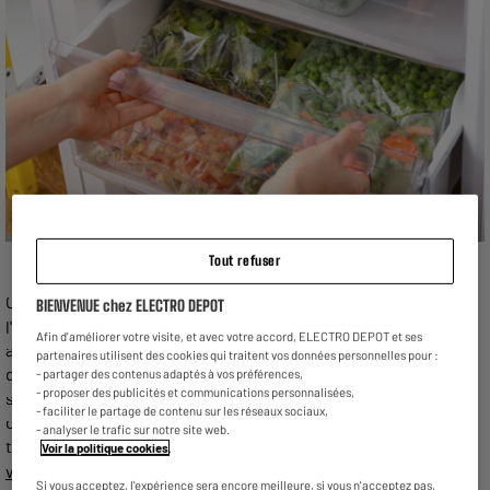
Tout refuser
On se demande souvent pourquoi il serait utile de connaître
BIENVENUE chez ELECTRO DEPOT
l'âge de son congélateur. Cette information peut pourtant
Afin d'améliorer votre visite, et avec votre accord, ELECTRO DEPOT et ses
avoir diverses applications pertinentes. Envisagez-vous
partenaires utilisent des cookies qui traitent vos données personnelles pour :
d'acquérir un congélateur d'occasion et vous interrogez-vous
- partager des contenus adaptés à vos préférences,
- proposer des publicités et communications personnalisées,
sur sa date de fabrication ? Ou peut-être envisagez-vous de
- faciliter le partage de contenu sur les réseaux sociaux,
céder votre appareil existant et souhaitez savoir combien de
- analyser le trafic sur notre site web.
temps il vous reste avant qu'il ne devienne vétuste ? L'âge de
Voir la politique cookies
.
votre congélateur
est aussi un facteur clé à prendre en
Si vous acceptez, l'expérience sera encore meilleure, si vous n'acceptez pas,