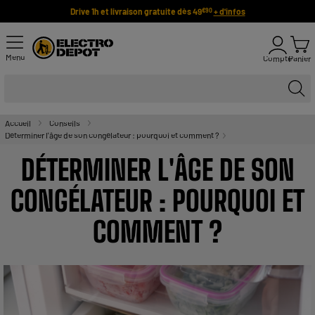
Drive 1h et livraison gratuite dès 49
+ d'infos
€90
Menu
Compte
Panier
Accueil
Conseils
Déterminer l'âge de son congélateur : pourquoi et comment ?
DÉTERMINER L'ÂGE DE SON
CONGÉLATEUR : POURQUOI ET
COMMENT ?