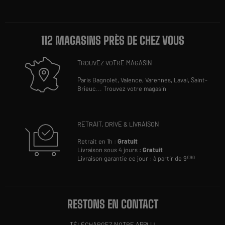
112 MAGASINS PRÈS DE CHEZ VOUS
TROUVEZ VOTRE MAGASIN
Paris Bagnolet,
Valence,
Varennes,
Laval,
Saint-
Brieuc
...
Trouvez votre magasin
RETRAIT, DRIVE & LIVRAISON
Retrait en 1h :
Gratuit
Livraison sous 4 jours :
Gratuit
Livraison garantie ce jour : à partir de 9
€90
RESTONS EN CONTACT
TÉLÉCHARGEZ NOTRE APPLI !