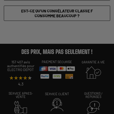
EST-CE QU'UN CONGÉLATEUR CLASSE F
CONSOMME BEAUCOUP ?
DES PRIX, MAIS PAS SEULEMENT !
157 407 avis
PAIEMENT SÉCURISÉ
GARANTIE À VIE
authentifiés pour
ELECTRO DEPOT
★★★★★
★★★★★
4,3
SERVICE APRÈS-
QUESTIONS /
SERVICE CLIENT
VENTE
RÉPONSES