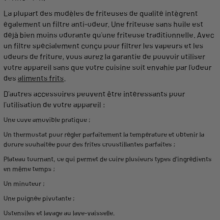
La plupart des
modèles
de
friteuses
de
qualité
intègrent
également un filtre anti-
odeur
. Une
friteuse
sans
huile
est
déjà bien moins odorante qu'une
friteuse
traditionnelle
. Avec
un filtre spécialement conçu pour filtrer les vapeurs et les
odeurs
de friture, vous aurez la garantie de pouvoir utiliser
votre
appareil
sans
que votre
cuisine
soit envahie par l'
odeur
des
aliments
frits
.
D'autres accessoires peuvent être intéressants pour
l'
utilisation
de votre
appareil
:
Une
cuve
amovible
pratique
;
Un thermostat pour régler parfaitement la
température
et obtenir la
dorure souhaitée pour des
frites
croustillantes
parfaites ;
Plateau tournant, ce qui
permet
de
cuire
plusieurs types d'ingrédients
en même
temps
;
Un minuteur ;
Une poignée pivotante ;
Ustensiles et
lavage
au lave-vaisselle.