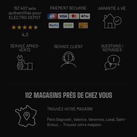
157 407 avis
PAIEMENT SÉCURISÉ
GARANTIE À VIE
authentifiés pour
ELECTRO DEPOT
★★★★★
★★★★★
4,3
SERVICE APRÈS-
QUESTIONS /
SERVICE CLIENT
VENTE
RÉPONSES
112 MAGASINS PRÈS DE CHEZ VOUS
TROUVEZ VOTRE MAGASIN
Paris Bagnolet,
Valence,
Varennes,
Laval,
Saint-
Brieuc
...
Trouvez votre magasin