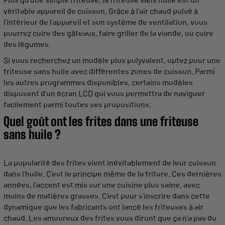
véritable
appareil
de
cuisson
. Grâce à l'air chaud pulsé à
l'intérieur de l'
appareil
et son système de ventilation, vous
pourrez
cuire
des gâteaux, faire griller de la viande, ou
cuire
des légumes.
Si vous recherchez un
modèle
plus polyvalent, optez pour une
friteuse
sans
huile
avec
différentes
zones de
cuisson
. Parmi
les autres
programmes
disponibles, certains
modèles
disposent d'un écran LCD qui vous
permettra
de naviguer
facilement parmi toutes ses propositions.
Quel goût ont les
frites
dans une
friteuse
sans
huile
?
La popularité des
frites
vient inévitablement de leur
cuisson
dans l'
huile
. C'est le principe même de la friture. Ces dernières
années, l'accent est mis sur une
cuisine
plus
saine
, avec
moins de matières
grasses
. C'est pour s'inscrire dans cette
dynamique que les fabricants ont lancé les
friteuses
à air
chaud. Les amoureux des
frites
vous diront que ça n'a pas du