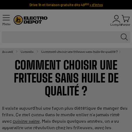
Drive 1h et livraison gratuite dès 49
+ d'infos
€90
Menu
Compte
Panier
Accueil
Conseils
Comment choisir une friteuse sans huile de qualité ?
COMMENT
CHOISIR
UNE
FRITEUSE
SANS
HUILE
DE
QUALITÉ
?
Il existe aujourd'hui une façon plus diététique de manger des
frites
. Ce met connu dans le monde entier n'a jamais rimé
avec
cuisine
saine
. Mais depuis quelques années, on a vu
apparaitre une révolution chez les
friteuses
, avec les