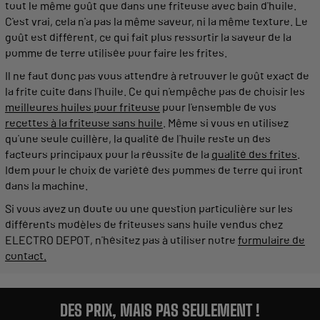
tout le même goût que dans une
friteuse
avec bain d'
huile
.
C'est vrai, cela n'a pas la même saveur, ni la même texture. Le
goût est
différent
, ce qui fait plus ressortir la saveur de la
pomme de terre utilisée pour faire les
frites
.
Il ne faut donc pas vous attendre à retrouver le goût exact de
la
frite
cuite
dans l'
huile
. Ce qui n'empêche pas de
choisir
les
meilleures
huiles
pour
friteuse
pour l'ensemble de vos
recettes
à la
friteuse
sans
huile
. Même si vous en utilisez
qu'une seule
cuillère
, la
qualité
de l'
huile
reste un des
facteurs principaux pour la réussite de la
qualité
des
frites
.
Idem pour le choix de variété des pommes de terre qui iront
dans la
machine
.
Si vous avez un doute ou une question particulière sur les
différents
modèles
de
friteuses
sans
huile
vendus chez
ELECTRO DEPOT, n'hésitez pas à utiliser notre
formulaire de
contact.
DES PRIX, MAIS PAS SEULEMENT !