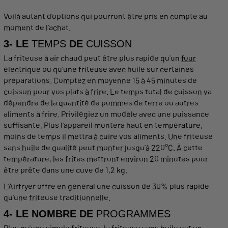
Voilà autant d'options qui pourront être pris en compte au
moment de l'
achat
.
3- LE
TEMPS
DE
CUISSON
La
friteuse
à air chaud peut être plus rapide qu'un
four
électrique
ou qu'une
friteuse
avec
huile
sur certaines
préparations. Comptez en moyenne 15 à 45 minutes de
cuisson
pour vos plats à
frire
. Le
temps
total de
cuisson
va
dépendre de la quantité de pommes de terre ou autres
aliments
à
frire
. Privilégiez un
modèle
avec une puissance
suffisante. Plus l'
appareil
montera haut en
température
,
moins de
temps
il mettra à
cuire
vos
aliments
. Une
friteuse
sans
huile
de
qualité
peut monter jusqu'à 220°C. À cette
température
, les
frites
mettront environ 20 minutes pour
être prête dans une
cuve
de 1,2 kg.
L'
Airfryer
offre en général une
cuisson
de 30% plus rapide
qu'une
friteuse
traditionnelle
.
4- LE NOMBRE DE
PROGRAMMES
Plus qu'une simple
friteuse
, la
friteuse
sans
huile
est un