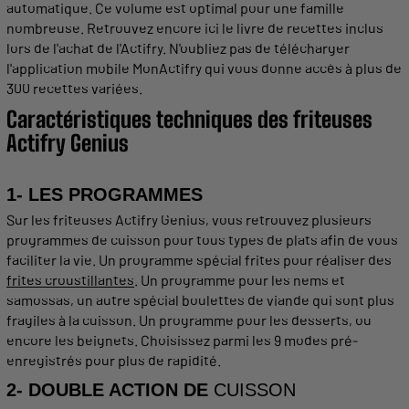
automatique
. Ce volume est optimal pour une famille
nombreuse. Retrouvez encore ici le livre de
recettes
inclus
lors de l'
achat
de l'
Actifry
. N'oubliez pas de télécharger
l'
application
mobile MonActifry qui vous donne accès à plus de
300
recettes
variées.
Caractéristiques techniques des
friteuses
Actifry Genius
1- LES PROGRAMMES
Sur les
friteuses Actifry Genius, vous
retrouvez plusieurs
programmes de
cuisson
pour tous types de plats afin de vous
faciliter la vie. Un programme spécial
frites
pour réaliser des
frites
croustillantes
. Un programme pour les nems et
samossas, un autre spécial boulettes de viande qui sont plus
fragiles à la cuisson. Un programme pour les
desserts
, ou
encore les beignets. Choisissez parmi les 9
modes
pré-
enregistrés pour plus de rapidité.
2- DOUBLE ACTION DE
CUISSON