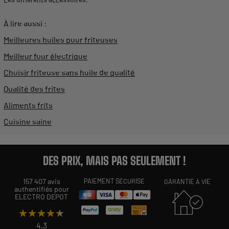
À lire aussi :
Meilleures huiles pour friteuses
Meilleur four électrique
Choisir friteuse sans huile de qualité
Qualité des frites
Aliments frits
Cuisine saine
DES PRIX, MAIS PAS SEULEMENT !
157 407 avis
PAIEMENT SÉCURISÉ
GARANTIE À VIE
authentifiés pour
ELECTRO DEPOT
★★★★★
★★★★★
4,3