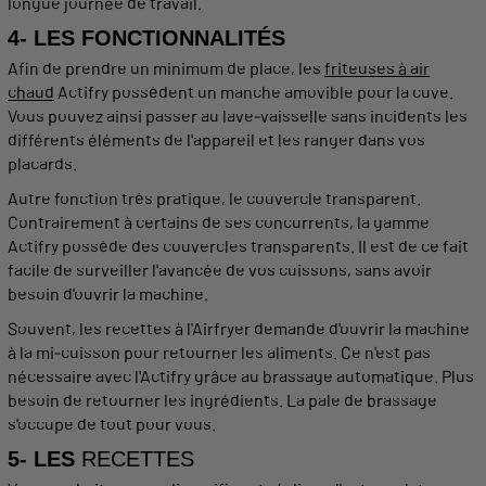
longue journée de travail.
4- LES FONCTIONNALITÉS
Afin de prendre un minimum de place, les
friteuses à air
chaud
Actifry possèdent un manche amovible pour la cuve.
Vous pouvez ainsi passer au lave-vaisselle sans incidents les
différents éléments de l'appareil et les ranger dans vos
placards.
Autre fonction très pratique, le
couvercle
transparent.
Contrairement à certains de ses concurrents, la gamme
Actifry
possède des
couvercles
transparents. Il est de ce fait
facile
de
surveiller
l'avancée de vos
cuissons
, sans avoir
besoin d'ouvrir la machine.
Souvent, les
recettes
à l'Airfryer demande d'ouvrir la machine
à la mi-
cuisson
pour retourner les
aliments
. Ce n'est pas
nécessaire avec l'
Actifry
grâce au brassage
automatique
. Plus
besoin de retourner les ingrédients. La
pale
de brassage
s'occupe de tout pour vous.
5- LES
RECETTES