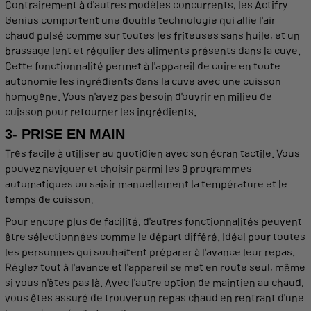
Contrairement à d'autres
modèles
concurrents, les
Actifry
Genius comportent une double
technologie
qui allie l'
air
chaud
pulsé comme sur toutes les friteuses sans
huile
, et un
brassage lent et régulier des
aliments
présents dans la
cuve
.
Cette fonctionnalité
permet
à l'
appareil
de
cuire
en toute
autonomie les ingrédients dans la
cuve
avec une
cuisson
homogène
. Vous n'avez pas besoin d'ouvrir en milieu de
cuisson
pour retourner les ingrédients.
3- PRISE EN MAIN
Très
facile
à
utiliser
au quotidien avec son écran tactile. Vous
pouvez naviguer et choisir parmi les 9 programmes
automatiques
ou saisir manuellement la température et le
temps
de
cuisson
.
Pour encore plus de facilité, d'autres fonctionnalités peuvent
être sélectionnées comme le départ différé. Idéal pour toutes
les personnes qui souhaitent préparer à l'avance leur repas.
Réglez tout à l'avance et l'
appareil
se met en route seul, même
si vous n'êtes pas là. Avec l'autre option de
maintien
au
chaud
,
vous êtes assuré de trouver un repas
chaud
en rentrant d'une