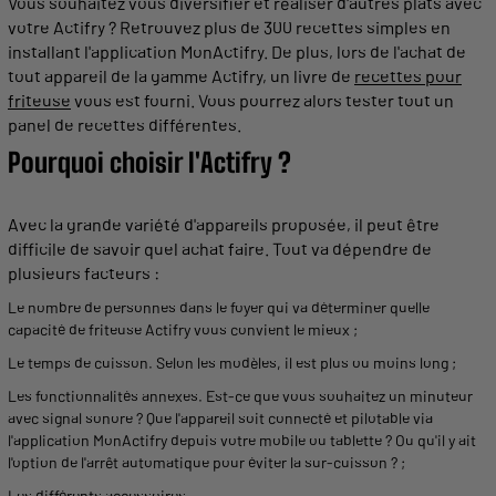
Vous souhaitez vous diversifier et réaliser d'autres plats avec
votre
Actifry
? Retrouvez plus de 300
recettes
simples
en
installant l'
application
MonActifry. De plus, lors de l'
achat
de
tout
appareil
de la
gamme
Actifry
, un livre de
recettes
pour
friteuse
vous est fourni. Vous pourrez alors tester tout un
panel de recettes différentes.
Pourquoi choisir l'
Actifry
?
Avec la grande variété d'
appareils
proposée, il peut être
difficile de savoir quel
achat
faire. Tout va dépendre de
plusieurs facteurs :
Le nombre de personnes dans le foyer qui va déterminer quelle
capacité
de
friteuse
Actifry
vous convient le mieux ;
Le
temps
de
cuisson
. Selon les modèles, il est plus ou moins long ;
Les fonctionnalités annexes. Est-ce que vous souhaitez un minuteur
avec signal sonore ? Que l'
appareil
soit connecté et pilotable via
l'
application
MonActifry depuis votre mobile ou tablette ? Ou qu'il y ait
l'option de l'arrêt
automatique
pour éviter la sur-
cuisson
? ;
Les
différents
accessoires
.