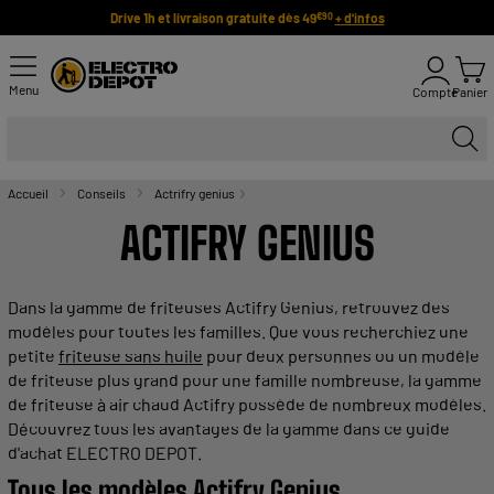
Drive 1h et livraison gratuite dès 49
+ d'infos
€90
Menu
Compte
Panier
Accueil
Conseils
Actrifry genius
ACTIFRY
GENIUS
Dans la
gamme
de
friteuses Actifry Genius
, retrouvez des
modèles
pour toutes les familles. Que vous recherchiez une
petite
friteuse sans huile
pour deux personnes ou un
modèle
de
friteuse
plus grand pour une famille nombreuse, la gamme
de friteuse à air chaud
Actifry
possède de nombreux modèles.
Découvrez tous les avantages de la gamme dans ce guide
d'achat ELECTRO DEPOT.
Tous les
modèles
Actifry
Genius