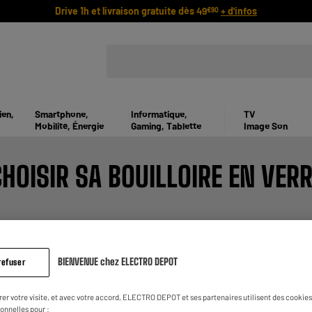
Drive 1h et livraison gratuite dès 49
+ d'infos
€90
ien,
Smartphone,
Informatique,
TV
Mobilité, Énergie
Gaming, Tablette
Image Son
HOISIR SA BOUILLOIRE EN VER
e votre eau bout ? Vous souhaitez préparer votre café, votre thé 
 bouillante quasi instantanément et est donc devenue un élémen
BIENVENUE chez ELECTRO DEPOT
refuser
Et pourquoi ne pas vous offrir pour une bouilloire en verre ? 
rer votre visite, et avec votre accord, ELECTRO DEPOT et ses partenaires utilisent des cookies 
onnelles pour :