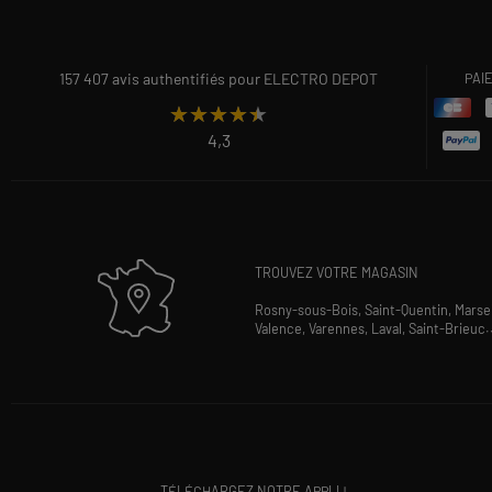
157 407 avis authentifiés pour ELECTRO DEPOT
PAI
★★★★★
★★★★★
4,3
TROUVEZ VOTRE MAGASIN
Rosny-sous-Bois,
Saint-Quentin,
Marsei
Valence,
Varennes,
Laval,
Saint-Brieuc
.
TÉLÉCHARGEZ NOTRE APPLI !