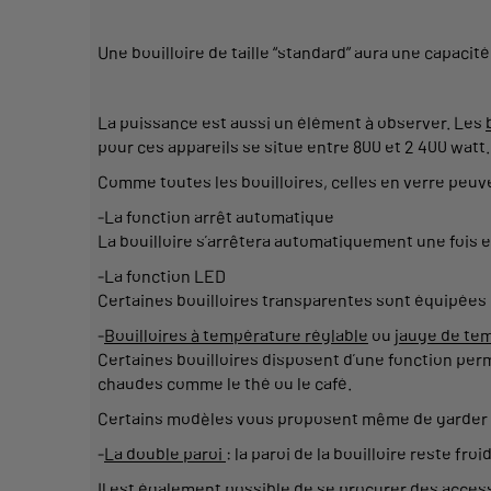
Une bouilloire de taille “standard” aura une capacité 
La puissance est aussi un élément à observer. Les
pour ces appareils se situe entre 800 et 2 400 watt
Comme toutes les bouilloires, celles en verre peuv
-La fonction arrêt automatique
La bouilloire s’arrêtera automatiquement une fois e
-La fonction LED
Certaines bouilloires transparentes sont équipées 
-
Bouilloires à température réglable
ou
jauge de te
Certaines bouilloires disposent d’une fonction perm
chaudes comme le thé ou le café.
Certains modèles vous proposent même de garder vo
-
La double paroi
: la paroi de la bouilloire reste fro
Il est également possible de se procurer des
access