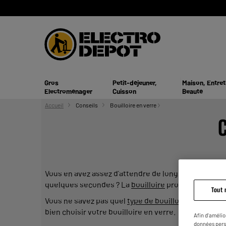
Gros
Petit-déjeuner,
Maison, Entret
Electroménager
Cuisson
Beauté
Accueil
Conseils
Bouilloire en verre
C
Vous en avez assez d’attendre de longues minutes qu
quelques secondes ? La
bouilloire
produit de l'eau
Tout 
Vous ne savez pas quel
type de bouilloire
choisir ? 
bien choisir votre bouilloire en verre.
Afin d'amélio
données pers