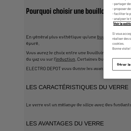
- partager de
- proposer d
Pourquoi choisir une bouilloire en ver
- faciliter l
- analyser le 
Voir la poli
Si vous accep
En général plus esthétique qu'une
bouilloire en ino
réaliser des 
épuré.
cookies.
Bonne visite!
Vous aurez le choix entre une bouilloire électrique 
du gaz ou sur l'
induction
. Certaines bouilloires él
Gérer l
ELECTRO DEPOT vous donne les avantages et inconvé
LES CARACTÉRISTIQUES DU VERRE
Le verre est un mélange de silice avec des fondants
LES AVANTAGES DU VERRE