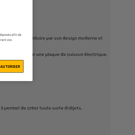
déposés afin de
erre pourra vous séduire par son design moderne et
érant vos
e directement sur une plaque de cuisson électrique,
 AUTORISER
l permet de créer toute sorte d’objets.