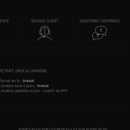
VENTE
SERVICE CLIENT
QUESTIONS / RÉPONSES
RETRAIT, DRIVE & LIVRAISON
Retrait en 1h :
Gratuit
Livraison sous 4 jours :
Gratuit
Livraison garantie ce jour : à partir de 9
€90
SUIVEZ-NOUS SUR LES RÉSEAUX ET SUR NOTRE BLOG