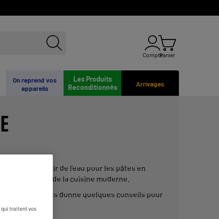
Compte
Panier
Les Produits
On reprend vos
Arrivages
Reconditionnés
appareils
RE
ou faire bouillir de l’eau pour les pâtes en
t indispensable de la cuisine moderne.
ELECTRO DEPOT vous donne quelques conseils pour
qui traitent vos