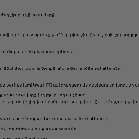
d’environ un litre et demi.
bouilloires puissantes
chauffent plus vite l’
eau
…mais consomment
.
ent disposer de plusieurs options.
n ébullition ou si la température demandée est atteinte.
de petites lumières LED qui changent de couleurs en fonction de
mpérature
et fonction maintien au chaud
ettant de régler la température souhaitée. Cette fonctionnalité
tre eau à température une fois celle-ci atteinte.
ide à l'extérieur pour plus de sécurité
oires pour bouilloires
.