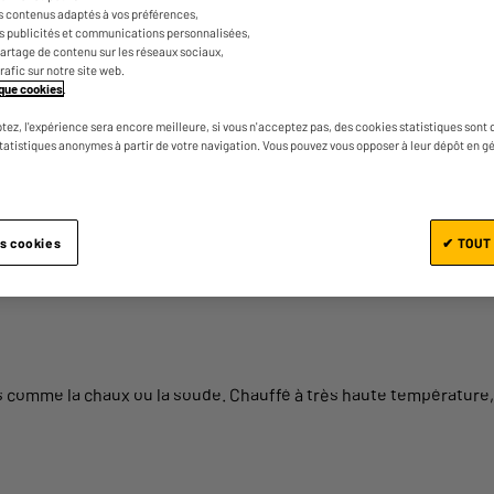
s contenus adaptés à vos préférences,
es publicités et communications personnalisées,
re ?
e partage de contenu sur les réseaux sociaux,
trafic sur notre site web.
tique cookies
.
tez, l'expérience sera encore meilleure, si vous n'acceptez pas, des cookies statistiques sont 
x
(acier inoxydable), en
plastique
ou
en acier
, la bouilloire en v
statistiques anonymes à partir de votre navigation. Vous pouvez vous opposer à leur dépôt en g
(alimentation sans fil) ou bien une
bouilloire sifflante
, qui chauff
ectriques sont même
connectées
!
es cookies
✔ TOUT
nients de la bouilloire en verre.
 comme la chaux ou la soude. Chauffé à très haute température, i