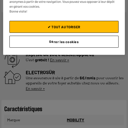
anonymes à partir de votre navigation. Vous pouvez vous opposer à leur dépôt
en gérant vos cookies.
Bonne visite!
✔ TOUT AUTORISER
Garantie :
2 ans
Jusqu'en
août 2028
Gérer les cookies
Reprise de votre ancien appareil
C'est
gratuit !
En savoir +
ELECTROSÛR
Une assurance à vie à partir de
6€/mois
pour couvrir les
appareils de votre foyer achetés chez nous ou ailleurs.
En savoir +
Caractéristiques
Marque
MOBILITY