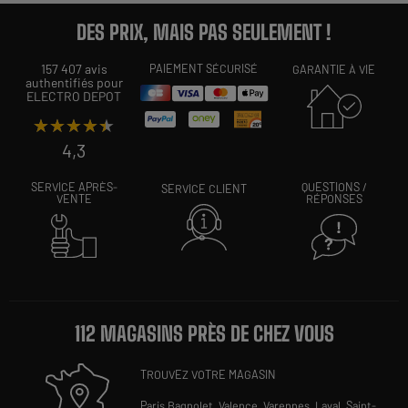
DES PRIX, MAIS PAS SEULEMENT !
157 407 avis
PAIEMENT SÉCURISÉ
GARANTIE À VIE
authentifiés pour
ELECTRO DEPOT
★★★★★
★★★★★
4,3
SERVICE APRÈS-
QUESTIONS /
SERVICE CLIENT
VENTE
RÉPONSES
112 MAGASINS PRÈS DE CHEZ VOUS
TROUVEZ VOTRE MAGASIN
Paris Bagnolet,
Valence,
Varennes,
Laval,
Saint-