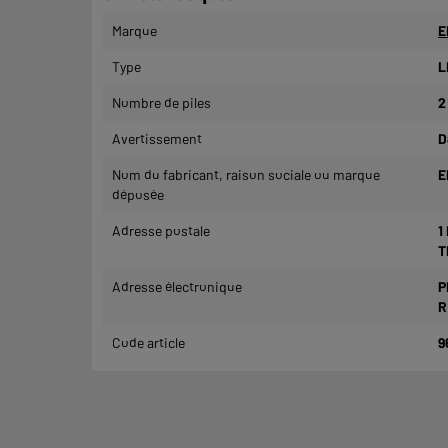
Marque
E
Type
L
Nombre de piles
2
Avertissement
D
Nom du fabricant, raison sociale ou marque
E
déposée
Adresse postale
1
T
Adresse électronique
P
R
Code article
9