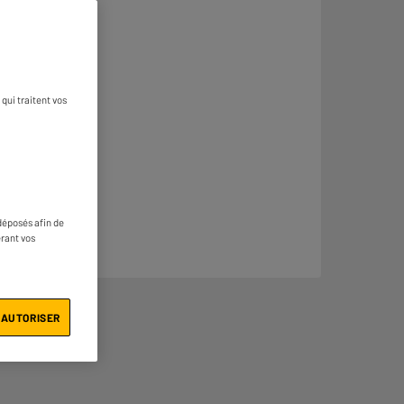
qui traitent vos
déposés afin de
érant vos
 AUTORISER