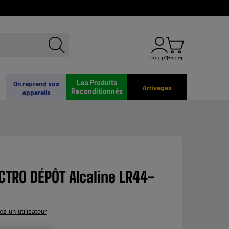
Compte
Panier
Les Produits
On reprend vos
Arrivages
Reconditionnés
appareils
ECTRO DÉPÔT Alcaline LR44-
ez un utilisateur