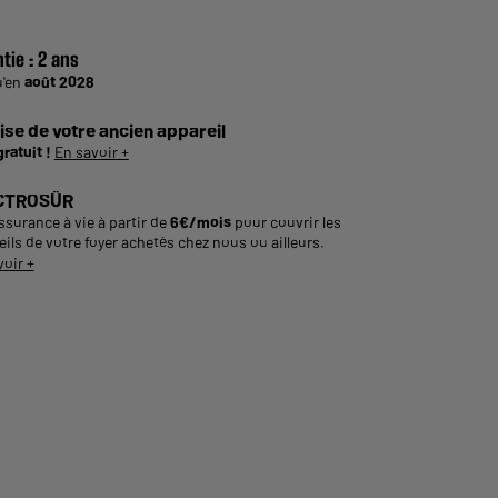
tie :
2 ans
u'en
août 2028
ise de votre ancien appareil
gratuit !
En savoir +
CTROSÛR
ssurance à vie à partir de
6€/mois
pour couvrir les
ils de votre foyer achetés chez nous ou ailleurs.
voir +