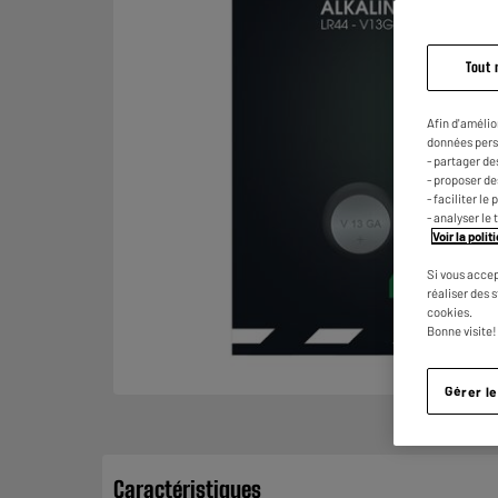
Tout 
Afin d'amélio
données pers
- partager de
- proposer d
- faciliter l
- analyser le 
Voir la poli
Si vous accep
réaliser des 
cookies.
Bonne visite!
Gérer l
Caractéristiques