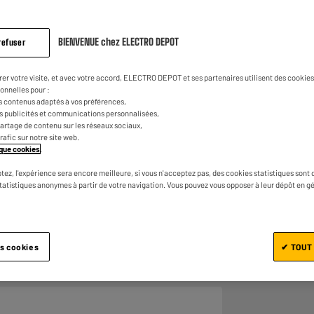
0
€
99
avis.
Lien
sur
la
BIENVENUE chez ELECTRO DEPOT
refuser
même
page.
rer votre visite, et avec votre accord, ELECTRO DEPOT et ses partenaires utilisent des cookies 
onnelles pour :
s contenus adaptés à vos préférences,
es publicités et communications personnalisées,
e partage de contenu sur les réseaux sociaux,
trafic sur notre site web.
tique cookies
.
Ajouter au panier
tez, l'expérience sera encore meilleure, si vous n'acceptez pas, des cookies statistiques sont 
statistiques anonymes à partir de votre navigation. Vous pouvez vous opposer à leur dépôt en g
es cookies
✔ TOUT