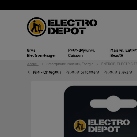
Gros
Petit-déjeuner,
Maison, Entret
Electroménager
Cuisson
Beauté
Accueil
Smartphone,
Mobilité, Énergie
ÉNERGIE, ÉLECTRICIT
Pile - Chargeur
Produit précédent
Produit suivant