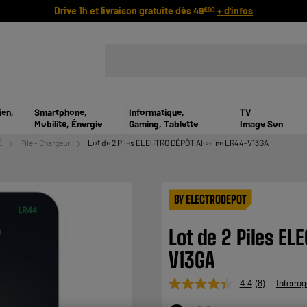
Drive 1h et livraison gratuite dès 49
+ d'infos
€90
ien,
Smartphone,
Informatique,
TV
Mobilité, Énergie
Gaming, Tablette
Image Son
É
Pile - Chargeur
Lot de 2 Piles ELECTRO DÉPÔT Alcaline LR44-V13GA
BY ELECTRODEPOT
Lot de 2 Piles EL
V13GA
4.4
(8)
Interrog
Lire
8