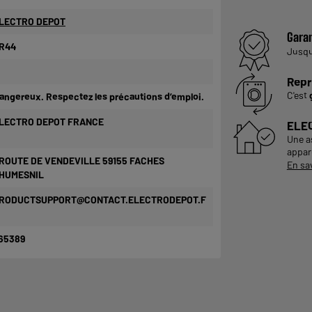
LECTRO DEPOT
Garan
R44
Jusq
Repr
C'est
angereux. Respectez les précautions d’emploi.
LECTRO DEPOT FRANCE
ELE
Une a
appare
 ROUTE DE VENDEVILLE 59155 FACHES
En sa
HUMESNIL
RODUCTSUPPORT@CONTACT.ELECTRODEPOT.F
65389