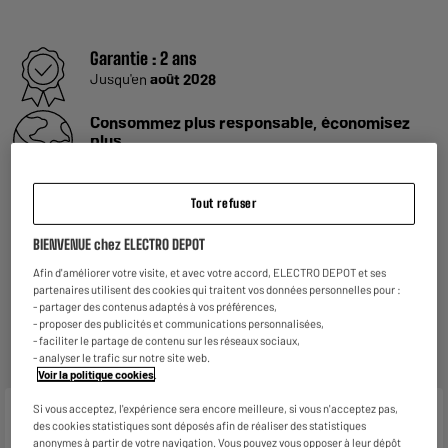
Garantie :
2 ans
Jusqu'en
août 2028
Consommez plus responsable, économisez
plus
Notre objectif : réduire de
50% nos émissions
de CO2
par produit vendu d'ici 2030.
En savoir +
Tout refuser
Retours et échanges gratuits
- Retours
gratuits
dans
tous les magasins ELECTRO
BIENVENUE chez ELECTRO DEPOT
DEPOT de France
(
voir conditions
).
Afin d'améliorer votre visite, et avec votre accord, ELECTRO DEPOT et ses
- Retours par voie postale : vos colis retours sont
partenaires utilisent des cookies qui traitent vos données personnelles pour :
traités dans le magasin le plus proche de chez vous
- partager des contenus adaptés à vos préférences,
pour limiter les trajets et donc l’impact sur la planète.
- proposer des publicités et communications personnalisées,
Les frais de retour par voie postale restent à votre
- faciliter le partage de contenu sur les réseaux sociaux,
charge.
- analyser le trafic sur notre site web.
Voir la politique cookies
.
Si vous acceptez, l'expérience sera encore meilleure, si vous n'acceptez pas,
Caractéristiques
des cookies statistiques sont déposés afin de réaliser des statistiques
anonymes à partir de votre navigation. Vous pouvez vous opposer à leur dépôt