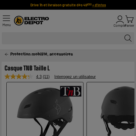
Drive 1h et livraison gratuite dès 49
+ d'infos
€90
Menu
Compte
Panier
Protection mobilité, accessoires
Casque TNB Taille L
4.3
(11)
Interrogez un utilisateur
Lire
11
avis.
Lien
sur
la
même
page.