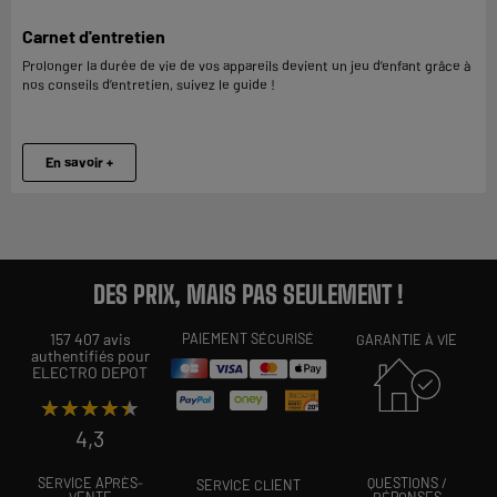
Carnet d'entretien
Prolonger la durée de vie de vos appareils devient un jeu d’enfant grâce à
nos conseils d’entretien, suivez le guide !
En savoir +
DES PRIX, MAIS PAS SEULEMENT !
157 407 avis
PAIEMENT SÉCURISÉ
GARANTIE À VIE
authentifiés pour
ELECTRO DEPOT
★★★★★
★★★★★
4,3
SERVICE APRÈS-
QUESTIONS /
SERVICE CLIENT