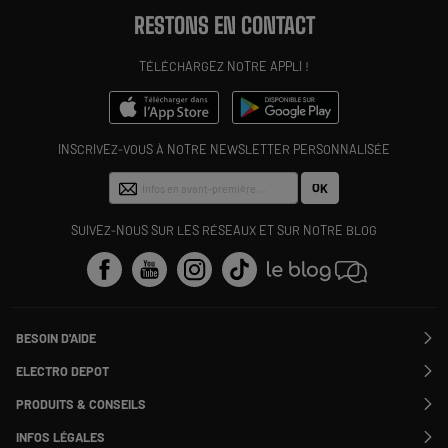
RESTONS EN CONTACT
TÉLÉCHARGEZ NOTRE APPLI !
INSCRIVEZ-VOUS À NOTRE NEWSLETTER PERSONNALISÉE
OK
SUIVEZ-NOUS SUR LES RÉSEAUX ET SUR NOTRE BLOG
BESOIN D'AIDE
Contactez-nous
ELECTRO DEPOT
Suivre ma commande
Modifier ou annuler ma commande
PRODUITS & CONSEILS
SAV
Qui sommes nous ?
Nos marques
Payer en plusieurs fois
INFOS LÉGALES
Rejoignez-nous !
Les avis du site
Information phishing