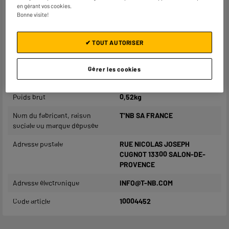
Type
Univers Casque
en gérant vos cookies.
Bonne visite!
Compatibilité
Taille L
Coloris
Noir
✔ TOUT AUTORISER
Dimensions produit
H 13 cm x L 20 cm x P 22 cm
Gérer les cookies
Dimensions colis
H 35 cm x L 22 cm x P 14 cm
Poids brut
0,52kg
Nom du fabricant, raison
T’NB SA FRANCE
sociale ou marque déposée
Adresse postale
RUE NICOLAS JOSEPH
CUGNOT 13300 SALON-DE-
PROVENCE
Adresse électronique
INFO@T-NB.COM
Code article
10004452