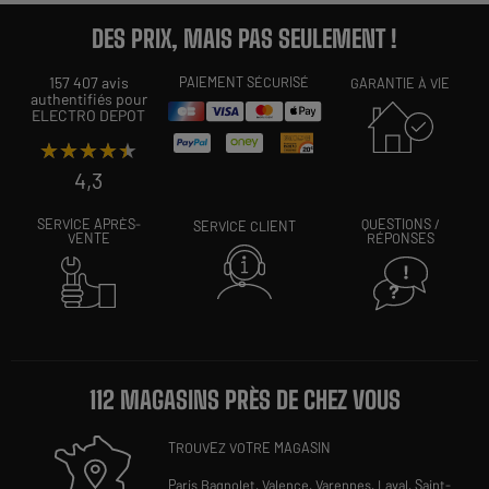
DES PRIX, MAIS PAS SEULEMENT !
157 407 avis
PAIEMENT SÉCURISÉ
GARANTIE À VIE
authentifiés pour
ELECTRO DEPOT
★★★★★
★★★★★
4,3
SERVICE APRÈS-
QUESTIONS /
SERVICE CLIENT
VENTE
RÉPONSES
112 MAGASINS PRÈS DE CHEZ VOUS
TROUVEZ VOTRE MAGASIN
Paris Bagnolet,
Valence,
Varennes,
Laval,
Saint-