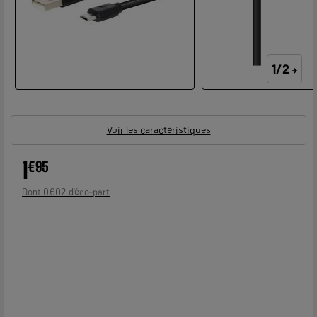
1/2
Voir les caractéristiques
1
€
95
0
€
02
Dont