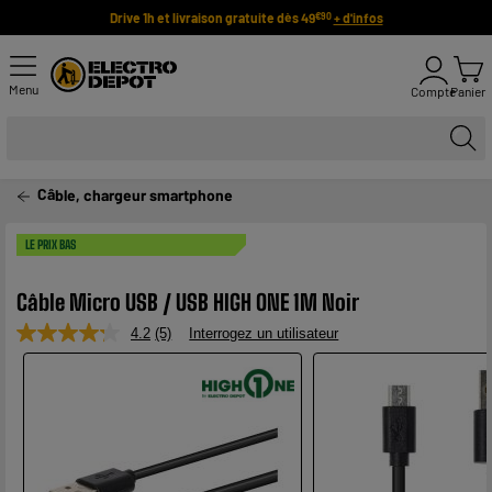
Drive 1h et livraison gratuite dès 49
+ d'infos
€90
Menu
Compte
Panier
Câble, chargeur smartphone
LE PRIX BAS
Câble Micro USB / USB HIGH ONE 1M Noir
4.2
(5)
Interrogez un utilisateur
Lire
5
avis.
Lien
sur
la
même
page.