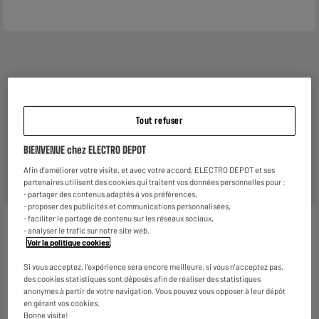
Reprise de votre ancien appareil
Nous reprenons
gratuitement
votre ancien appareil.
En savoir +
Tout refuser
Garantie :
2 ans
BIENVENUE chez ELECTRO DEPOT
Jusqu'en
août 2028
Afin d'améliorer votre visite, et avec votre accord, ELECTRO DEPOT et ses
Pièces et main d'oeuvre
partenaires utilisent des cookies qui traitent vos données personnelles pour :
- partager des contenus adaptés à vos préférences,
- proposer des publicités et communications personnalisées,
- faciliter le partage de contenu sur les réseaux sociaux,
Caractéristiques
- analyser le trafic sur notre site web.
Voir la politique cookies
.
Marque
HIGH ONE
Si vous acceptez, l'expérience sera encore meilleure, si vous n'acceptez pas,
Type de produit
Câble charge&synchro micro-
des cookies statistiques sont déposés afin de réaliser des statistiques
anonymes à partir de votre navigation. Vous pouvez vous opposer à leur dépôt
USB
en gérant vos cookies.
Bonne visite!