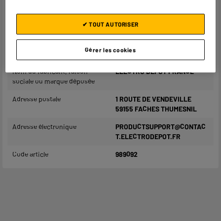
Coloris
Noir
Plus produit balisage
ENGAGEMENT PRIX BAS
✔ TOUT AUTORISER
Référence constructeur
1M NOIR MICRO USB
Gérer les cookies
Poids net
0,025kg
Nom du fabricant, raison
ELECTRO DEPOT FRANCE
sociale ou marque déposée
Adresse postale
1 ROUTE DE VENDEVILLE
59155 FACHES THUMESNIL
Adresse électronique
PRODUCTSUPPORT@CONTAC
T.ELECTRODEPOT.FR
Code article
989092