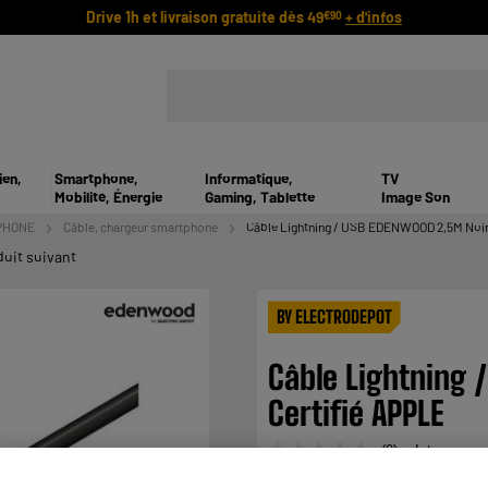
Drive 1h et livraison gratuite dès 49
+ d'infos
€90
ien,
Smartphone,
Informatique,
TV
Mobilité, Énergie
Gaming, Tablette
Image Son
PHONE
Câble, chargeur smartphone
Câble Lightning / USB EDENWOOD 2,5M Noir
duit suivant
BY ELECTRODEPOT
Câble Lightning
Certifié APPLE
(0)
Interrogez u
Aucune
valeur