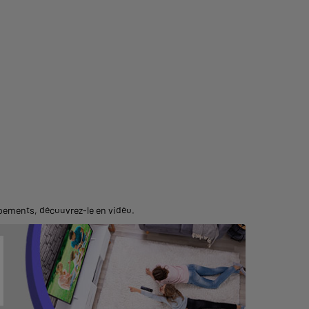
uipements,
découvrez-le en vidéo
.