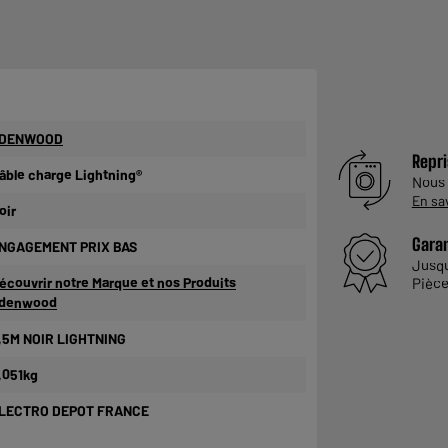
DENWOOD
Repri
âble charge Lightning®
Nous
En sa
oir
Garan
NGAGEMENT PRIX BAS
Jusq
écouvrir notre Marque et nos Produits
Pièce
denwood
,5M NOIR LIGHTNING
,051kg
LECTRO DEPOT FRANCE