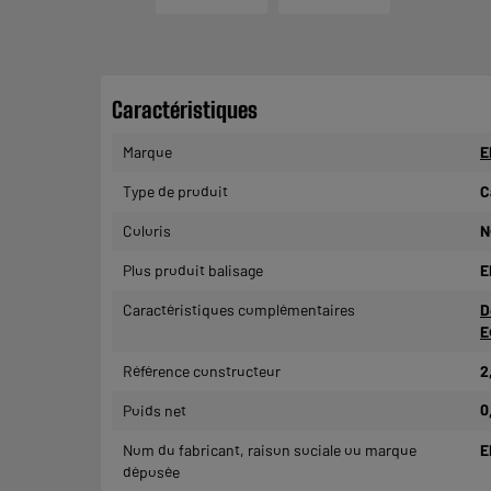
Caractéristiques
Marque
E
Type de produit
C
Coloris
N
Plus produit balisage
E
Caractéristiques complémentaires
D
E
Référence constructeur
2
Poids net
0
Nom du fabricant, raison sociale ou marque
E
déposée