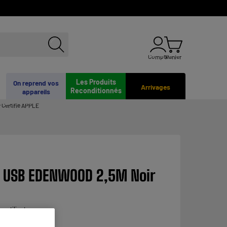
Compte
Panier
Les Produits
On reprend vos
Arrivages
Reconditionnés
appareils
 Certifié APPLE
 / USB EDENWOOD 2,5M Noir
n utilisateur