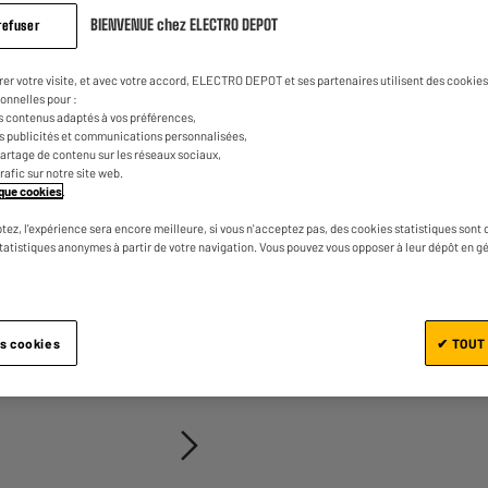
5
€
98
de
notation.
BIENVENUE chez ELECTRO DEPOT
refuser
Lien
sur
0
€
02
Dont
la
rer votre visite, et avec votre accord, ELECTRO DEPOT et ses partenaires utilisent des cookies 
même
onnelles pour :
page.
s contenus adaptés à vos préférences,
es publicités et communications personnalisées,
e partage de contenu sur les réseaux sociaux,
trafic sur notre site web.
tique cookies
.
tez, l'expérience sera encore meilleure, si vous n'acceptez pas, des cookies statistiques sont 
statistiques anonymes à partir de votre navigation. Vous pouvez vous opposer à leur dépôt en g
Ajouter au panier
es cookies
✔ TOUT
1/2