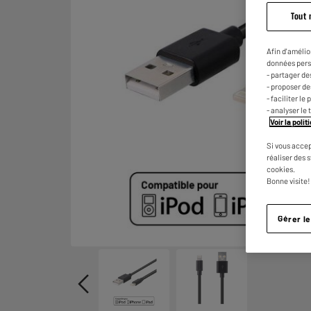
Tout 
Afin d'amélio
données pers
- partager de
- proposer d
- faciliter l
- analyser le 
Voir la poli
Si vous accep
réaliser des 
cookies.
Bonne visite!
Gérer l