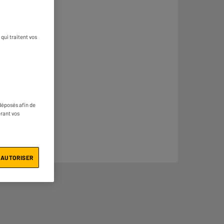
qui traitent vos
déposés afin de
érant vos
 AUTORISER