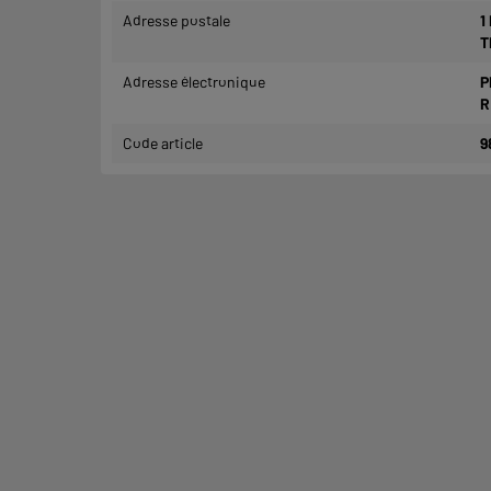
Adresse postale
1
T
Adresse électronique
P
R
Code article
9