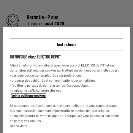
Garantie :
2 ans
Jusqu'en
août 2028
Caractéristiques
Tout refuser
Marque
.
BIENVENUE chez ELECTRO DEPOT
Afin d'améliorer votre visite, et avec votre accord, ELECTRO DEPOT et ses
Type de produit
Goupillon
partenaires utilisent des cookies qui traitent vos données personnelles pour :
- partager des contenus adaptés à vos préférences,
Coloris
Blanc
- proposer des publicités et communications personnalisées,
- faciliter le partage de contenu sur les réseaux sociaux,
Matière principale
Nylon
- analyser le trafic sur notre site web.
Voir la politique cookies
.
Dimensions produit
H 42 cm x L 5 cm x P 5 cm
Si vous acceptez, l'expérience sera encore meilleure, si vous n'acceptez pas,
Dimensions colis
H 42 cm x L 5 cm x P 5 cm
des cookies statistiques sont déposés afin de réaliser des statistiques
anonymes à partir de votre navigation. Vous pouvez vous opposer à leur dépôt
Caractéristiques
GOUPILLON LONGUE TIGE EN
en gérant vos cookies.
complémentaires
FIBRES NYLON, AVEC SON
Bonne visite!
ANNEAU DE SUSPENSION